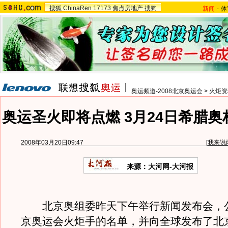
搜狐
ChinaRen
17173
焦点房地产
搜狗
新闻
-
体
奥运频道-2008北京奥运会
>
火炬资
奥运圣火即将点燃 3月24日希腊
2008年03月20日09:47
[
我来说
来源：大河网-大河报
北京奥组委昨天下午举行新闻发布会，
京奥运会火炬手的名单，并向全球发布了北