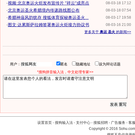
·
视频:北京奥运火炬发布宣传片 "祥云"成亮点
08-03-18 17:12
·
北京奥运圣火希腊境内传递路线图公布
08-03-18 07:54
·
希腊神庙风韵犹存 搜狐体育探秘奥运圣火...
08-03-17 19:58
·
图文:达累斯萨拉姆签署奥运火炬接力协议书
08-03-16 21:00
更多关于
奥运 圣火
的新闻>>
用户：
匿名
隐藏地址
设为辩论话题
*搜狗拼音输入法，中文处理专家>>
设置首页
-
搜狗输入法
-
支付中心
-
搜狐招聘
-
广告服务
-
客
Copyright
©
2016 Sohu.com 
搜狐不良信息举