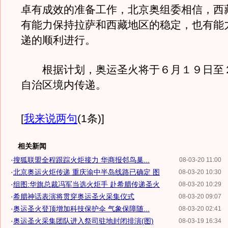
卓有成效的准备工作，北京奥组委相信，西
有能力保持拉萨和西藏地区的稳定，也有能
递的顺利进行。
根据计划，奥运圣火将于６月１９日至
自治区境内传递。
[
我来说两句
(1条)
]
相关新闻
·
搜狐联盟全程跟踪火炬接力 华商报邻鸟巢...
08-03-20 11:00
·
北京奥运火炬传递 重庆渝中半岛线路已确定 图
08-03-20 10:30
·
组图:华旗总裁冯军当选火炬手 赴希腊传递圣火
08-03-20 10:29
·
希腊神话表演将贯穿奥运圣火采集仪式
08-03-20 09:07
·
奥运圣火登顶增加科技保护伞 气象保障随...
08-03-20 02:41
·
奥运圣火采集团队进入祭司驻地封闭排演(图)
08-03-19 16:34