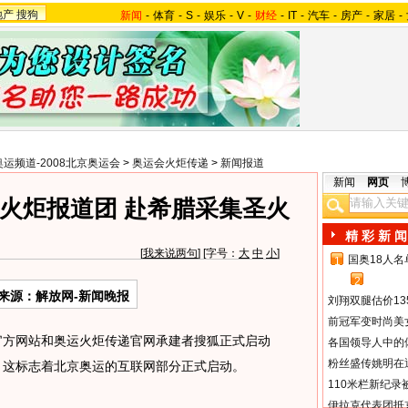
地产
搜狗
新闻
-
体育
-
S
-
娱乐
-
V
-
财经
-
IT
-
汽车
-
房产
-
家居
-
奥运频道-2008北京奥运会
>
奥运会火炬传递
>
新闻报道
新闻
网页
火炬报道团 赴希腊采集圣火
精 彩 新 闻
[
我来说两句
] [字号：
大
中
小
]
国奥18人
1
2
来源：解放网-新闻晚报
刘翔双腿估价13
前冠军变时尚美
官方网站和奥运火炬传递官网承建者搜狐正式启动
各国领导人中的
粉丝盛传姚明在通
道。这标志着北京奥运的互联网部分正式启动。
110米栏新纪录
伊拉克代表团抵京