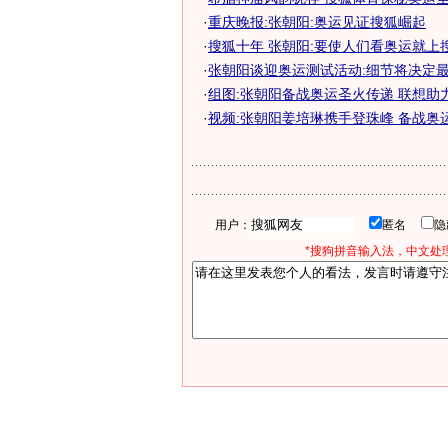
·
重庆晚报:张朝阳:奥运见证搜狐崛起
·
搜狐十年 张朝阳:要使人们看奥运就上
·
张朝阳谈迎奥运测试活动:细节将决定
·
组图:张朝阳备战奥运圣火传递 联想助
·
视频:张朝阳姜培琳携手登珠峰 备战奥
用户：
匿名
*搜狗拼音输入法，中文处理