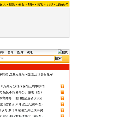
女人
-
视频
-
播客
-
邮件
-
博客
-
BBS
-
我说两句
博客
音乐
图片
说吧
名单调整 沈龙元最后时刻复活顶替吕建军
50万美元 没任何保险公司敢接招
3
女 杨扬不拒老外公开索吻（图）
4
体育健将：他们也是运动佼佼者
5
州建酒店 未开业已受热捧(图)
6
被认可 罗伯斯超越刘翔已成事实
7
 冒死训练女将秀美非凡(组图)
8