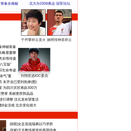
方筹备全揭秘
·
北大办2008奥运·冠军论坛
于丹擎祥云圣火
姚明传神圣祥云
体 育 热 点
备神秘装备
比略显萎靡
杰全情传递
八宝饭”
写生命奇迹
刘翔竞选IOC委员
杀气”重
 未开业已受到热捧(图)
 为四川灾区筹款300万
获赞誉 美丽更胜郭晶晶
进行调整 沈元龙有望复活
揽8金没戏 北京变化很大
·
段暄
|
女足首战瑞典以巧求胜
·
张斌
|
北京教练锻造的美国传奇