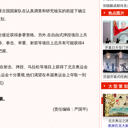
张靓颖成都传圣
蒙古国国家队在认真调查和研究核实的前提下确立
热点图片
计划。
分接近获得参赛资格。另外,在自由式摔跤项目上共
券。拳击、举重、射箭等项目上总共有可能获得4
开幕日天安门
把握。
在射击、摔跤、马拉松等项目上获得了北京奥运会
奥运会十分重视,他们渴望在本届奥运会上夺取一到
历届开幕式经典
完)
大 型 策 划
载。
(责任编辑：严国平)
北京奥运之
·
奥林匹克大