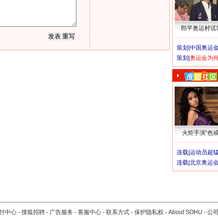
郎平奥运村试
策划|
中国奥运金
策划|
奥运会为
火炬手演“色戒
连载|
运动员超
连载|
北京奥运
付中心
-
搜狐招聘
-
广告服务
-
客服中心
-
联系方式
-
保护隐私权
-
About SOHU
-
公