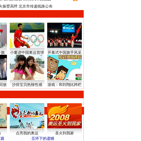
火振臂高呼 北京市传递线路公布
升旗
小董进中国奥运首球
开幕式中国旗手风采
回放
沙排宝贝热辣性感
游戏：和刘翔比跨栏
路
点亮我的奥运
圣火到我家
家庭
·
五环下的遗憾