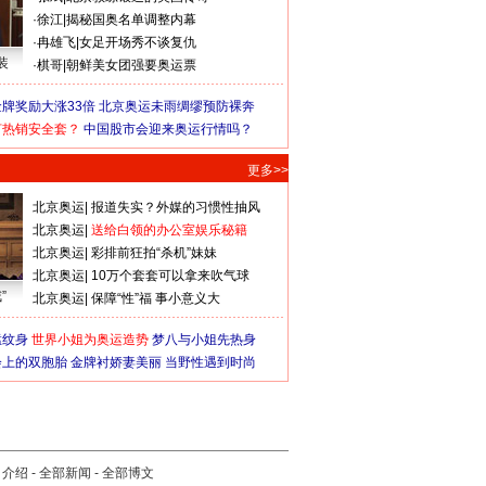
·
徐江
|
揭秘国奥名单调整内幕
·
冉雄飞
|
女足开场秀不谈复仇
装
·
棋哥
|
朝鲜美女团强要奥运票
牌奖励大涨33倍
北京奥运未雨绸缪预防裸奔
何热销安全套？
中国股市会迎来奥运行情吗？
更多>>
北京奥运
|
报道失实？外媒的习惯性抽风
北京奥运
|
送给白领的办公室娱乐秘籍
北京奥运
|
彩排前狂拍“杀机”妹妹
北京奥运
|
10万个套套可以拿来吹气球
”
北京奥运
|
保障“性”福 事小意义大
猛纹身
世界小姐为奥运造势
梦八与小姐先热身
会上的双胞胎
金牌衬娇妻美丽
当野性遇到时尚
司介绍
-
全部新闻
-
全部博文