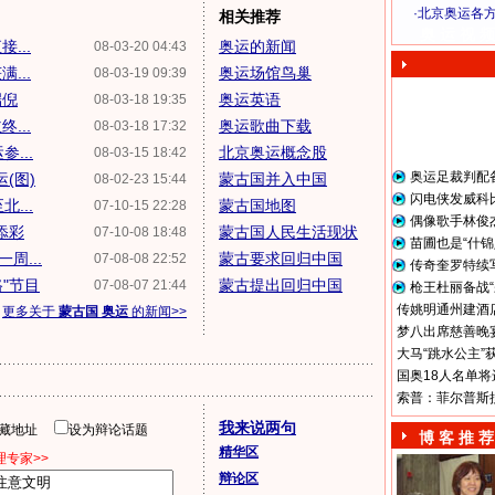
·
北京奥运各
相关推荐
奥 运 视 频
...
奥运的新闻
08-03-20 04:43
...
奥运场馆鸟巢
08-03-19 09:39
端倪
奥运英语
08-03-18 19:35
...
奥运歌曲下载
08-03-18 17:32
...
北京奥运概念股
08-03-15 18:42
奥运足裁判配
(图)
蒙古国并入中国
08-02-23 15:44
闪电侠发威科
...
蒙古国地图
07-10-15 22:28
偶像歌手林俊
添彩
蒙古国人民生活现状
07-10-08 18:48
苗圃也是“什锦
周...
蒙古要求回归中国
07-08-08 22:52
传奇奎罗特续
"节目
蒙古提出回归中国
07-08-07 21:44
枪王杜丽备战“
传姚明通州建酒店
更多关于
蒙古国 奥运
的新闻>>
梦八出席慈善晚宴
大马“跳水公主”
国奥18人名单将
索普：菲尔普斯
我来说两句
隐藏地址
设为辩论话题
博 客 推 荐
精华区
专家>>
辩论区