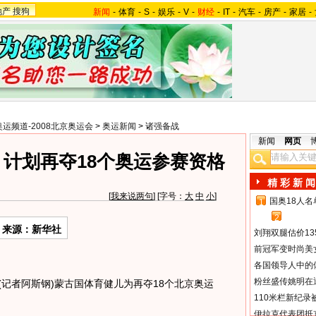
地产
搜狗
新闻
-
体育
-
S
-
娱乐
-
V
-
财经
-
IT
-
汽车
-
房产
-
家居
-
奥运频道-2008北京奥运会
>
奥运新闻
>
诸强备战
新闻
网页
 计划再夺18个奥运参赛资格
精 彩 新 闻
[
我来说两句
] [字号：
大
中
小
]
国奥18人
1
2
来源：新华社
刘翔双腿估价13
前冠军变时尚美
各国领导人中的
粉丝盛传姚明在通
记者阿斯钢)蒙古国体育健儿为再夺18个北京奥运
110米栏新纪录
。
伊拉克代表团抵京