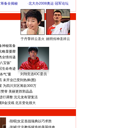
方筹备全揭秘
·
北大办2008奥运·冠军论坛
于丹擎祥云圣火
姚明传神圣祥云
体 育 热 点
备神秘装备
比略显萎靡
杰全情传递
八宝饭”
写生命奇迹
刘翔竞选IOC委员
杀气”重
 未开业已受到热捧(图)
 为四川灾区筹款300万
获赞誉 美丽更胜郭晶晶
进行调整 沈元龙有望复活
揽8金没戏 北京变化很大
·
段暄
|
女足首战瑞典以巧求胜
·
张斌
|
北京教练锻造的美国传奇