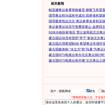
相关新闻
·
帖亚娜奥运参赛资格被否 柳絮飞有望直接
·
国羽奥运积分战抢夺成功 四单项有望获满
·
国羽载誉抵达北京 奥运参赛名单初见
·
奥运参赛运动员可免费游黄山 金牌得主终
·
50米步枪卧射项目 贾占波再获北京奥运参
·
蒙古国运动员有望穿"李宁"参加北京奥运
·
蒙古国总理希望盼08 希望奥运年增开至北
·
蒙古国媒体称 "水立方"和"鸟巢"为奥运
·
蒙古国NTV电视台举办北京奥运倒计时一
·
蒙古国NTV电视台将开播"北京奥运之路
用户：
匿名
*搜狗拼音输入法，中文处理