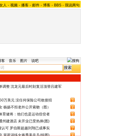
女人
-
视频
-
播客
-
邮件
-
博客
-
BBS
-
我说两句
博客
音乐
图片
说吧
名单调整 沈龙元最后时刻复活顶替吕建军
50万美元 没任何保险公司敢接招
3
女 杨扬不拒老外公开索吻（图）
4
体育健将：他们也是运动佼佼者
5
州建酒店 未开业已受热捧(图)
6
被认可 罗伯斯超越刘翔已成事实
7
 冒死训练女将秀美非凡(组图)
8