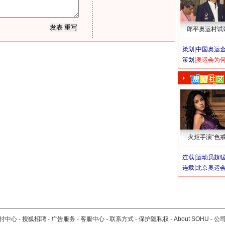
郎平奥运村试
策划|
中国奥运金
策划|
奥运会为
火炬手演“色戒
连载|
运动员超
连载|
北京奥运
付中心
-
搜狐招聘
-
广告服务
-
客服中心
-
联系方式
-
保护隐私权
-
About SOHU
-
公