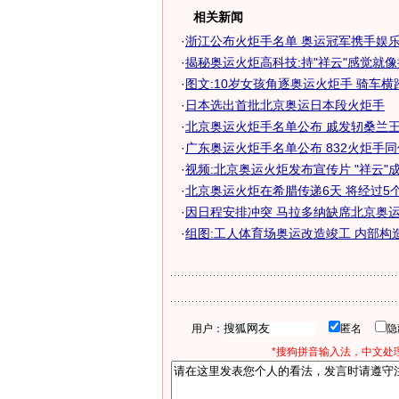
相关新闻
·
浙江公布火炬手名单 奥运冠军携手娱乐明
·
揭秘奥运火炬高科技:持"祥云"感觉就
·
图文:10岁女孩角逐奥运火炬手 骑车横
·
日本选出首批北京奥运日本段火炬手
·
北京奥运火炬手名单公布 戚发轫桑兰王力
·
广东奥运火炬手名单公布 832火炬手
·
视频:北京奥运火炬发布宣传片 "祥云"
·
北京奥运火炬在希腊传递6天 将经过5个考
·
因日程安排冲突 马拉多纳缺席北京奥运火
·
组图:工人体育场奥运改造竣工 内部构
用户：
匿名
*搜狗拼音输入法，中文处理