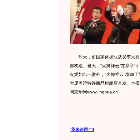
昨天，前国家体操队队员李大双和
部构造。当天，“火舞祥云”在京举
火炬如出一辙外，“火舞祥云”增加
大厦奥运特许商品旗舰店首发。本报记
问京华网www.jinghua.cn）
[
我来说两句
]