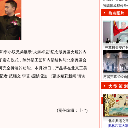
张靓颖成都传圣
热点图片
开幕日天安门
李小双兄弟展示“火舞祥云”纪念版奥运火炬的内
行了发布仪式，除外部工艺和内部结构与北京奥运会
了可完全拆装的功能。本月28日，产品将在北京工美
者 范继文 李艾 摄影报道 （更多精彩新闻 请访
历届开幕式经典
大 型 策 划
(责任编辑：十七)
北京奥运之
·
奥林匹克大