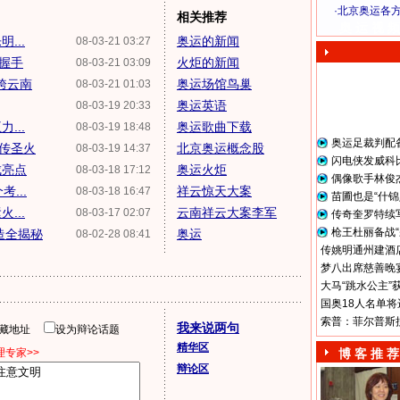
·
北京奥运各
相关推荐
奥 运 视 频
...
奥运的新闻
08-03-21 03:27
像握手
火炬的新闻
08-03-21 03:09
跨云南
奥运场馆鸟巢
08-03-21 01:03
奥运英语
08-03-19 20:33
...
奥运歌曲下载
08-03-19 18:48
奥运足裁判配
同传圣火
北京奥运概念股
08-03-19 14:37
闪电侠发威科
成亮点
奥运火炬
08-03-18 17:12
偶像歌手林俊
...
祥云惊天大案
08-03-18 16:47
苗圃也是“什锦
...
云南祥云大案李军
08-03-17 02:07
传奇奎罗特续
枪王杜丽备战“
造全揭秘
奥运
08-02-28 08:41
传姚明通州建酒店
梦八出席慈善晚宴
大马“跳水公主”
国奥18人名单将
索普：菲尔普斯
我来说两句
隐藏地址
设为辩论话题
精华区
专家>>
博 客 推 荐
辩论区