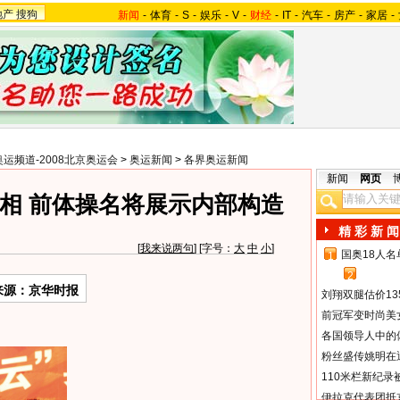
地产
搜狗
新闻
-
体育
-
S
-
娱乐
-
V
-
财经
-
IT
-
汽车
-
房产
-
家居
-
奥运频道-2008北京奥运会
>
奥运新闻
>
各界奥运新闻
新闻
网页
相 前体操名将展示内部构造
精 彩 新 闻
[
我来说两句
] [字号：
大
中
小
]
国奥18人
1
2
来源：京华时报
刘翔双腿估价13
前冠军变时尚美
各国领导人中的
粉丝盛传姚明在通
110米栏新纪录
伊拉克代表团抵京