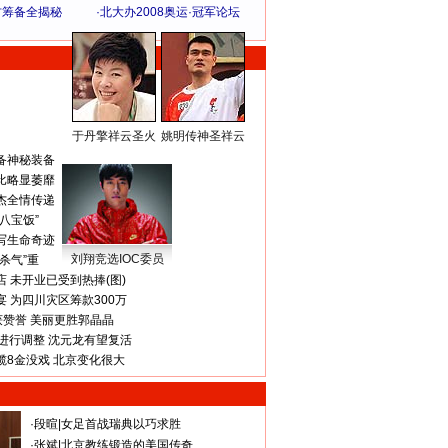
方筹备全揭秘
·
北大办2008奥运·冠军论坛
于丹擎祥云圣火
姚明传神圣祥云
体 育 热 点
备神秘装备
比略显萎靡
杰全情传递
八宝饭”
写生命奇迹
刘翔竞选IOC委员
杀气”重
 未开业已受到热捧(图)
 为四川灾区筹款300万
获赞誉 美丽更胜郭晶晶
进行调整 沈元龙有望复活
揽8金没戏 北京变化很大
·
段暄
|
女足首战瑞典以巧求胜
·
张斌
|
北京教练锻造的美国传奇