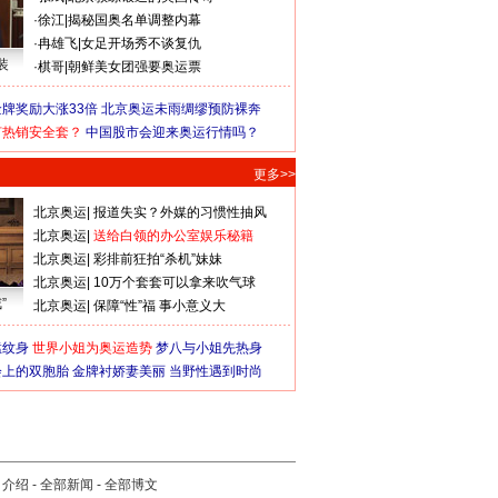
·
徐江
|
揭秘国奥名单调整内幕
·
冉雄飞
|
女足开场秀不谈复仇
装
·
棋哥
|
朝鲜美女团强要奥运票
牌奖励大涨33倍
北京奥运未雨绸缪预防裸奔
何热销安全套？
中国股市会迎来奥运行情吗？
更多>>
北京奥运
|
报道失实？外媒的习惯性抽风
北京奥运
|
送给白领的办公室娱乐秘籍
北京奥运
|
彩排前狂拍“杀机”妹妹
北京奥运
|
10万个套套可以拿来吹气球
”
北京奥运
|
保障“性”福 事小意义大
猛纹身
世界小姐为奥运造势
梦八与小姐先热身
会上的双胞胎
金牌衬娇妻美丽
当野性遇到时尚
司介绍
-
全部新闻
-
全部博文