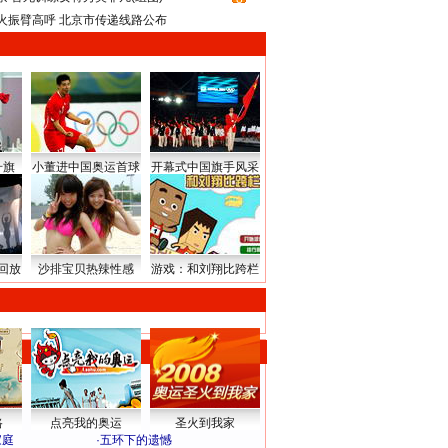
火振臂高呼 北京市传递线路公布
升旗
小董进中国奥运首球
开幕式中国旗手风采
回放
沙排宝贝热辣性感
游戏：和刘翔比跨栏
路
点亮我的奥运
圣火到我家
家庭
·
五环下的遗憾