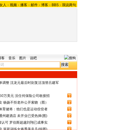
女人
-
视频
-
播客
-
邮件
-
博客
-
BBS
-
我说两句
博客
音乐
图片
说吧
名单调整 沈龙元最后时刻复活顶替吕建军
50万美元 没任何保险公司敢接招
3
女 杨扬不拒老外公开索吻（图）
4
体育健将：他们也是运动佼佼者
5
州建酒店 未开业已受热捧(图)
6
被认可 罗伯斯超越刘翔已成事实
7
 冒死训练女将秀美非凡(组图)
8