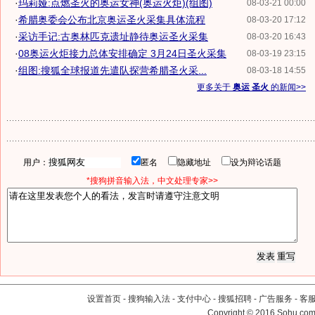
·
玛莉娅:点燃圣火的奥运女神(奥运火炬)(组图)
08-03-21 00:00
·
希腊奥委会公布北京奥运圣火采集具体流程
08-03-20 17:12
·
采访手记:古奥林匹克遗址静待奥运圣火采集
08-03-20 16:43
·
08奥运火炬接力总体安排确定 3月24日圣火采集
08-03-19 23:15
·
组图:搜狐全球报道先遣队探营希腊圣火采...
08-03-18 14:55
更多关于
奥运 圣火
的新闻>>
用户：
匿名
隐藏地址
设为辩论话题
*搜狗拼音输入法，中文处理专家>>
设置首页
-
搜狗输入法
-
支付中心
-
搜狐招聘
-
广告服务
-
客
Copyright
©
2016 Sohu.com 