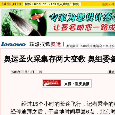
搜狐
ChinaRen
17173
焦点房地产
搜狗
新闻
-
体
奥运频道-2008北京奥运会
>
奥运会
奥运圣火采集存两大变数 奥组委
2008年03月21日11:49
[
我来
来源：重庆晨报
经过15个小时的长途飞行，记者乘坐的C
经停迪拜之后，于当地时间早晨6点，北京