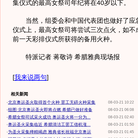
集仪式的最高女祭司年纪将在40岁以下。
当然，组委会和中国代表团也做好了应
仪式上，最高女祭司将尝试三次点火，如不
前一天彩排仪式所获得的备用火种。
特派记者 蒋敬诗 希腊雅典现场报
[
我来说两句
]
相关新闻
·
北京奥运圣火取得首个火种 罢工无碍火种采集
08-03-21 10:22
·
组图:北京奥运圣火即将点燃 希腊已做好准备
08-03-21 06:08
·
希腊女祭司试采火成功 奥运圣火将一分为...
08-03-21 02:40
·
奥运圣火采集临近 希腊清洁工罢工借机涨...
08-03-21 01:50
·
为圣火采集殚精竭虑 雅典省长祝福北京奥运
08-03-21 01:45