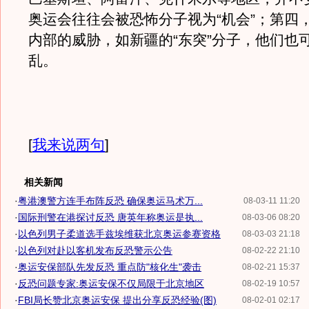
奥运会往往会被恐怖分子视为“机会”；第四
内部的威胁，如新疆的“东突”分子，他们也
乱。
[
我来说两句
]
相关新闻
·
粤港澳警方连手布阵反恐 确保奥运马术万...
08-03-11 11:20
·
国际刑警在港探讨反恐 唐英年称奥运是执...
08-03-06 08:20
·
以色列男子柔道选手兹埃维获北京奥运参赛资格
08-03-03 21:18
·
以色列对赴以客机发布反恐警示公告
08-02-22 21:10
·
奥运安保部队先发反恐 重点防"核化生"袭击
08-02-21 15:37
·
反恐问题专家:奥运安保不仅局限于北京地区
08-02-19 10:57
·
FBI局长赞北京奥运安保 提出分享反恐经验(图)
08-02-01 02:17