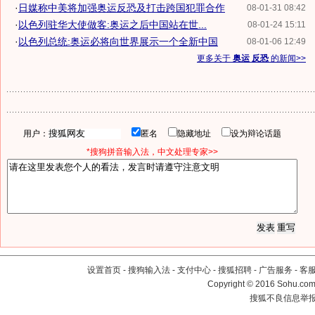
·
日媒称中美将加强奥运反恐及打击跨国犯罪合作
08-01-31 08:42
·
以色列驻华大使做客:奥运之后中国站在世...
08-01-24 15:11
·
以色列总统:奥运必将向世界展示一个全新中国
08-01-06 12:49
更多关于
奥运 反恐
的新闻>>
用户：
匿名
隐藏地址
设为辩论话题
*搜狗拼音输入法，中文处理专家>>
设置首页
-
搜狗输入法
-
支付中心
-
搜狐招聘
-
广告服务
-
客
Copyright
©
2016 Sohu.com 
搜狐不良信息举