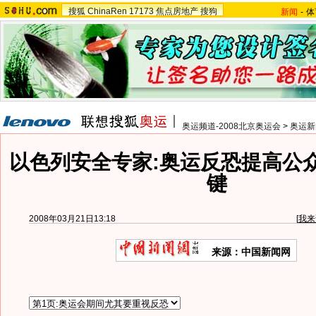
搜狐
ChinaRen
17173
焦点房地产
搜狗
新闻
-
体
奥运频道-2008北京奥运会
>
奥运新
以色列安全专家:奥运反恐提高公
键
2008年03月21日13:18
[
我来
来源：中国新闻网