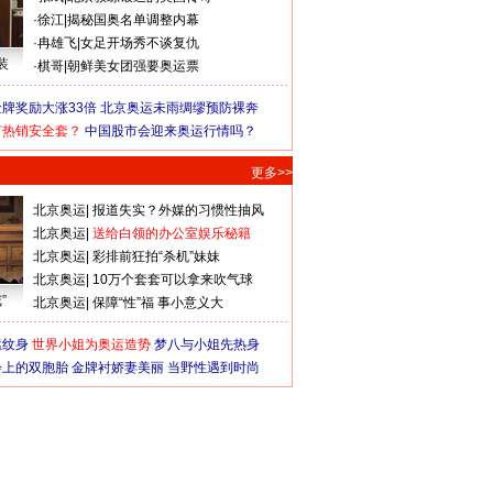
·
徐江
|
揭秘国奥名单调整内幕
·
冉雄飞
|
女足开场秀不谈复仇
装
·
棋哥
|
朝鲜美女团强要奥运票
牌奖励大涨33倍
北京奥运未雨绸缪预防裸奔
何热销安全套？
中国股市会迎来奥运行情吗？
更多>>
北京奥运
|
报道失实？外媒的习惯性抽风
北京奥运
|
送给白领的办公室娱乐秘籍
北京奥运
|
彩排前狂拍“杀机”妹妹
北京奥运
|
10万个套套可以拿来吹气球
”
北京奥运
|
保障“性”福 事小意义大
猛纹身
世界小姐为奥运造势
梦八与小姐先热身
会上的双胞胎
金牌衬娇妻美丽
当野性遇到时尚