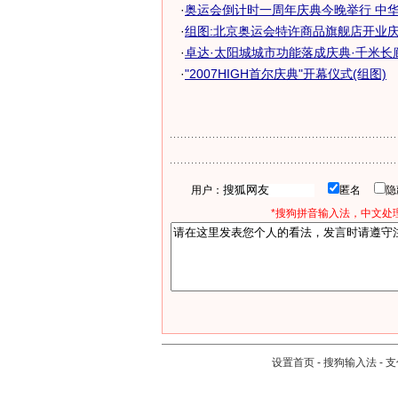
·
奥运会倒计时一周年庆典今晚举行 中华武
·
组图:北京奥运会特许商品旗舰店开业
·
卓达·太阳城城市功能落成庆典·千米长廊.
·
"2007HIGH首尔庆典"开幕仪式(组图)
用户：
匿名
*搜狗拼音输入法，中文处理
设置首页
-
搜狗输入法
-
支