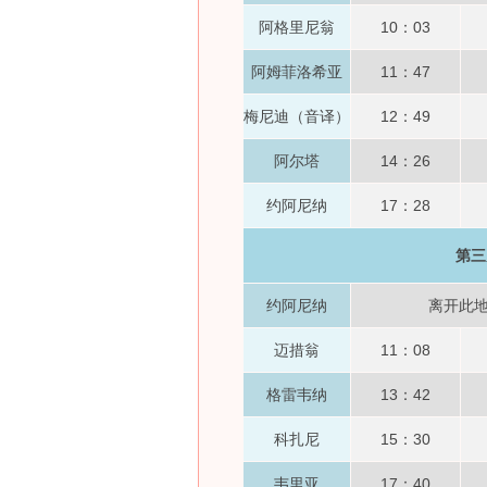
阿格里尼翁
10：03
阿姆菲洛希亚
11：47
梅尼迪（音译）
12：49
阿尔塔
14：26
约阿尼纳
17：28
第三
约阿尼纳
离开此
迈措翁
11：08
格雷韦纳
13：42
科扎尼
15：30
韦里亚
17：40