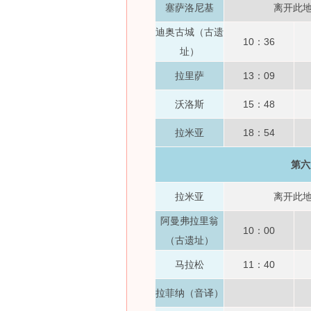
塞萨洛尼基
离开此
迪奥古城（古遗
10：36
址）
拉里萨
13：09
沃洛斯
15：48
拉米亚
18：54
第六
拉米亚
离开此
阿曼弗拉里翁
10：00
（古遗址）
马拉松
11：40
拉菲纳（音译）