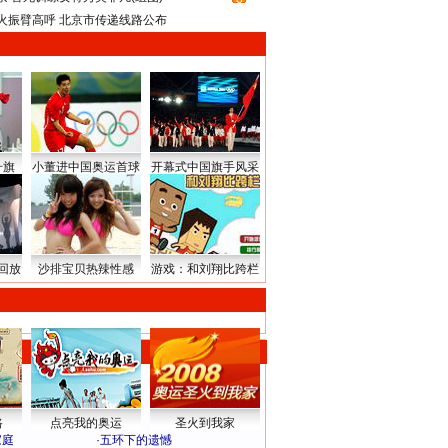
火振臂高呼 北京市传递线路公布
升旗
小董进中国奥运首球
开幕式中国旗手风采
回放
沙排宝贝热辣性感
游戏：和刘翔比跨栏
路
点亮我的奥运
圣火到我家
家庭
·
五环下的遗憾