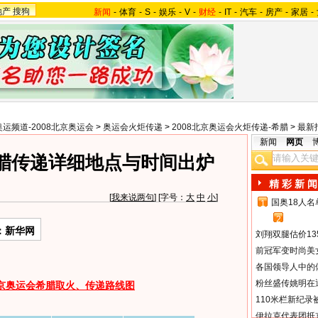
地产
搜狗
新闻
-
体育
-
S
-
娱乐
-
V
-
财经
-
IT
-
汽车
-
房产
-
家居
-
奥运频道-2008北京奥运会
>
奥运会火炬传递
>
2008北京奥运会火炬传递-希腊
>
最新
新闻
网页
腊传递详细地点与时间出炉
精 彩 新 闻
[
我来说两句
] [字号：
大
中
小
]
国奥18人
1
2
：新华网
刘翔双腿估价13
前冠军变时尚美
各国领导人中的
粉丝盛传姚明在通
北京奥运会希腊取火、传递路线图
110米栏新纪录
伊拉克代表团抵京