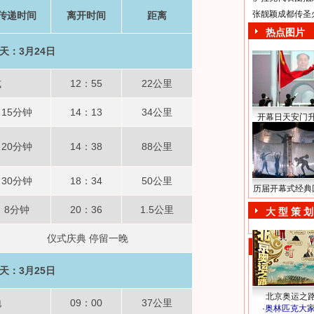
张靓颖成都传圣
传递时间
离开时间
距离
热点图片
天：3月24日
式
12：55
22公里
15分钟
14：13
34公里
开幕日天安门
20分钟
14：38
88公里
30分钟
18：34
50公里
历届开幕式经典
8分钟
20：36
1.5公里
大 型 策 划
仪式庆典 停留一晚
天：3月25日
北京奥运之
地
09：00
37公里
·
奥林匹克大