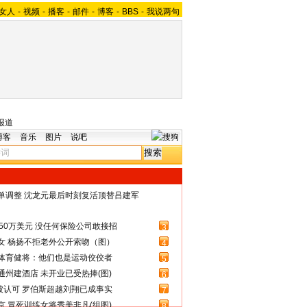
女人
-
视频
-
播客
-
邮件
-
博客
-
BBS
-
我说两句
报道
博客
音乐
图片
说吧
名单调整 沈龙元最后时刻复活顶替吕建军
50万美元 没任何保险公司敢接招
3
女 杨扬不拒老外公开索吻（图）
4
体育健将：他们也是运动佼佼者
5
州建酒店 未开业已受热捧(图)
6
被认可 罗伯斯超越刘翔已成事实
7
 冒死训练女将秀美非凡(组图)
8