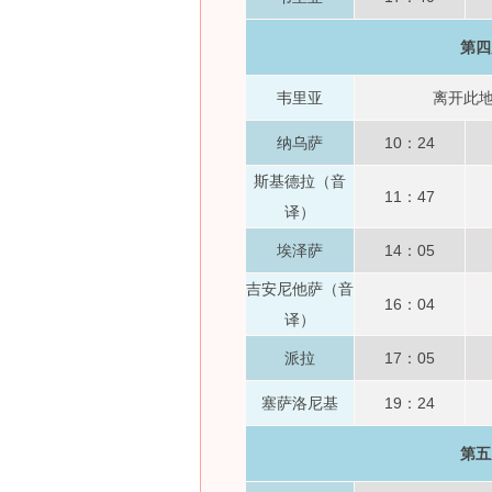
第四
韦里亚
离开此
纳乌萨
10：24
斯基德拉（音
11：47
译）
埃泽萨
14：05
吉安尼他萨（音
16：04
译）
派拉
17：05
塞萨洛尼基
19：24
第五