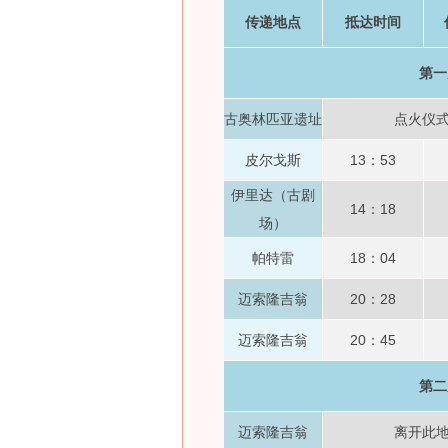
传递地点
抵达时间
第一
古奥林匹亚遗址
点火仪
皮尔戈斯
13：53
伊里达（古剧
14：18
场）
帕特雷
18：04
迈索隆吉翁
20：28
迈索隆吉翁
20：45
第二
迈索隆吉翁
离开此