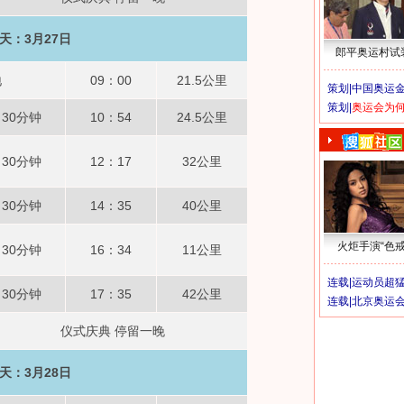
天：3月27日
郎平奥运村试
地
09：00
21.5公里
策划|
中国奥运金
策划|
奥运会为
30分钟
10：54
24.5公里
30分钟
12：17
32公里
30分钟
14：35
40公里
火炬手演“色戒
30分钟
16：34
11公里
连载|
运动员超
30分钟
17：35
42公里
连载|
北京奥运
仪式庆典 停留一晚
天：3月28日