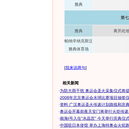
雅典
第七
雅典
离开此
帕纳辛纳克斯泛
雅典体育场
[
我来说两句
]
相关新闻
·
为防大雨干扰 奥运会圣火采集仪式将提前
·
2008年北京奥运会水球比赛项目抽签仪
·
资料:广汉奥运圣火传递计划路线和庆
·
奥运会开幕前夜天安门将举行火炬传递
·
南海Ⅰ号入住"水晶宫" 今天举行庆典仪式
·
中国驻日本使馆 举办上海特奥会火炬跑庆