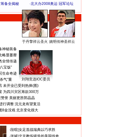
方筹备全揭秘
·
北大办2008奥运·冠军论坛
于丹擎祥云圣火
姚明传神圣祥云
体 育 热 点
备神秘装备
比略显萎靡
杰全情传递
八宝饭”
写生命奇迹
刘翔竞选IOC委员
杀气”重
 未开业已受到热捧(图)
 为四川灾区筹款300万
获赞誉 美丽更胜郭晶晶
进行调整 沈元龙有望复活
揽8金没戏 北京变化很大
·
段暄
|
女足首战瑞典以巧求胜
·
张斌
|
北京教练锻造的美国传奇