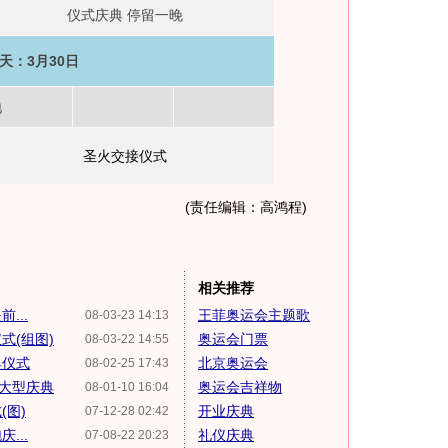
仪式庆典 停留一晚
天：3月30日
地
圣火交接仪式
(责任编辑：高鸿程)
相关推荐
...
王菲奥运会主题歌
08-03-23 14:13
式(组图)
奥运会门票
08-03-22 14:55
典仪式
北京奥运会
08-02-25 17:43
大型庆典
奥运会吉祥物
08-01-10 16:04
(图)
开业庆典
07-12-28 02:42
...
礼仪庆典
07-08-22 20:23