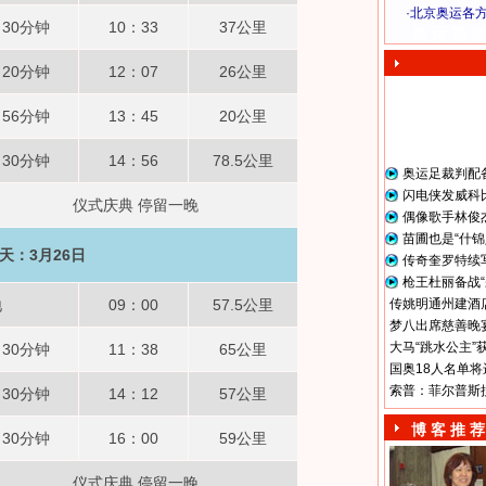
·
北京奥运各
30分钟
10：33
37公里
奥 运 视 频
20分钟
12：07
26公里
56分钟
13：45
20公里
30分钟
14：56
78.5公里
奥运足裁判配
闪电侠发威科
仪式庆典 停留一晚
偶像歌手林俊
苗圃也是“什锦
天：3月26日
传奇奎罗特续
枪王杜丽备战“
地
09：00
57.5公里
传姚明通州建酒店
梦八出席慈善晚宴
大马“跳水公主”
30分钟
11：38
65公里
国奥18人名单将
索普：菲尔普斯
30分钟
14：12
57公里
博 客 推 荐
30分钟
16：00
59公里
仪式庆典 停留一晚