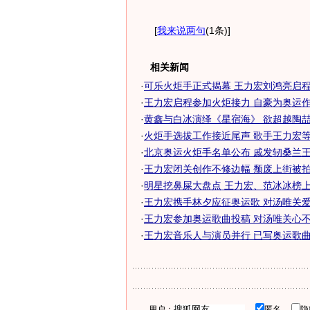
[
我来说两句
(1条)
]
相关新闻
·
可乐火炬手正式揭幕 王力宏刘鸿亮启
·
王力宏启程参加火炬接力 自豪为奥运
·
黄鑫与白冰演绎《星宿海》 欲超越陶喆和
·
火炬手选拔工作接近尾声 歌手王力宏等赫
·
北京奥运火炬手名单公布 戚发轫桑兰王力
·
王力宏闭关创作不修边幅 颓废上街被拍
·
明星挖鼻屎大盘点 王力宏、范冰冰榜
·
王力宏携手林夕应征奥运歌 对汤唯关
·
王力宏参加奥运歌曲投稿 对汤唯关心不
·
王力宏音乐人与演员并行 已写奥运歌曲投
用户：
匿名