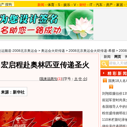
地产
搜狗
新闻
-
体育
-
S
-
娱乐
-
V
-
财经
-
IT
-
汽车
-
房产
-
家居
-
奥运频道-2008北京奥运会
>
奥运会火炬传递
>
2008北京奥运会火炬传递-希腊
>
20
新闻
网页
力宏启程赴奥林匹亚传递圣火
精 彩 新 闻
[
我来说两句
(1)
] [字号：
大
中
小
]
国奥18人
1
2
来源：新华社
刘翔双腿估价13
前冠军变时尚美
各国领导人中的
粉丝盛传姚明在通
110米栏新纪录
伊拉克代表团抵京