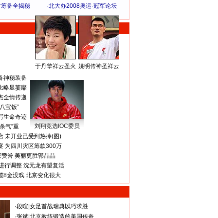
方筹备全揭秘
·
北大办2008奥运·冠军论坛
于丹擎祥云圣火
姚明传神圣祥云
体 育 热 点
备神秘装备
比略显萎靡
杰全情传递
八宝饭”
写生命奇迹
刘翔竞选IOC委员
杀气”重
 未开业已受到热捧(图)
 为四川灾区筹款300万
获赞誉 美丽更胜郭晶晶
进行调整 沈元龙有望复活
揽8金没戏 北京变化很大
·
段暄
|
女足首战瑞典以巧求胜
·
张斌
|
北京教练锻造的美国传奇