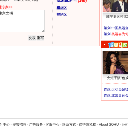
我来说两句
(1条)
专家>>
精华区
辩论区
郎平奥运村试
策划|
中国奥运金
策划|
奥运会为
火炬手演“色戒
连载|
运动员超
连载|
北京奥运
付中心
-
搜狐招聘
-
广告服务
-
客服中心
-
联系方式
-
保护隐私权
-
About SOHU
-
公