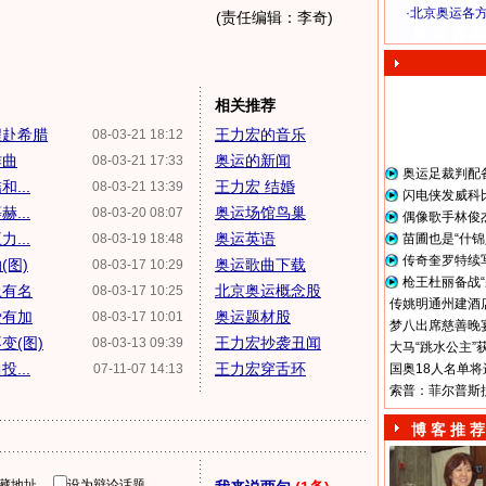
·
北京奥运各
(责任编辑：李奇)
奥 运 视 频
相关推荐
程赴希腊
王力宏的音乐
08-03-21 18:12
作曲
奥运的新闻
08-03-21 17:33
奥运足裁判配
...
王力宏 结婚
08-03-21 13:39
闪电侠发威科
...
奥运场馆鸟巢
08-03-20 08:07
偶像歌手林俊
...
奥运英语
08-03-19 18:48
苗圃也是“什锦
传奇奎罗特续
(图)
奥运歌曲下载
08-03-17 10:29
枪王杜丽备战“
上有名
北京奥运概念股
08-03-17 10:25
传姚明通州建酒店
爱有加
奥运题材股
08-03-17 10:01
梦八出席慈善晚宴
变(图)
王力宏抄袭丑闻
08-03-13 09:39
大马“跳水公主”
...
王力宏穿舌环
07-11-07 14:13
国奥18人名单将
索普：菲尔普斯
博 客 推 荐
隐藏地址
设为辩论话题