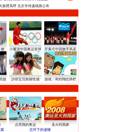
火振臂高呼 北京市传递线路公布
升旗
小董进中国奥运首球
开幕式中国旗手风采
回放
沙排宝贝热辣性感
游戏：和刘翔比跨栏
路
点亮我的奥运
圣火到我家
家庭
·
五环下的遗憾