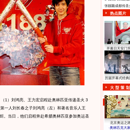
张靓颖成都传圣
热点图片
开幕日天安门
历届开幕式经典
大 型 策 划
运）（1）刘鸿亮、王力宏启程赴奥林匹亚传递圣火 3
运第一人刘长春之子刘鸿亮（左）和著名音乐人王
炬。当日，他们启程奔赴希腊奥林匹亚参加奥运圣
北京奥运之
·
奥林匹克大