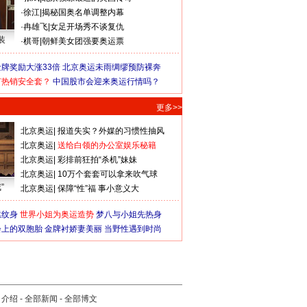
·
徐江
|
揭秘国奥名单调整内幕
·
冉雄飞
|
女足开场秀不谈复仇
装
·
棋哥
|
朝鲜美女团强要奥运票
牌奖励大涨33倍
北京奥运未雨绸缪预防裸奔
何热销安全套？
中国股市会迎来奥运行情吗？
更多>>
北京奥运
|
报道失实？外媒的习惯性抽风
北京奥运
|
送给白领的办公室娱乐秘籍
北京奥运
|
彩排前狂拍“杀机”妹妹
北京奥运
|
10万个套套可以拿来吹气球
”
北京奥运
|
保障“性”福 事小意义大
猛纹身
世界小姐为奥运造势
梦八与小姐先热身
会上的双胞胎
金牌衬娇妻美丽
当野性遇到时尚
司介绍
-
全部新闻
-
全部博文