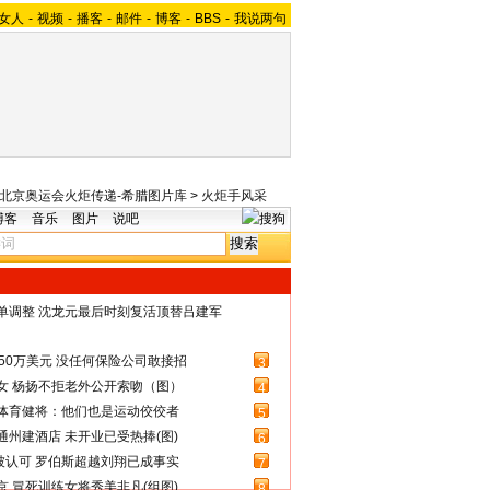
女人
-
视频
-
播客
-
邮件
-
博客
-
BBS
-
我说两句
08北京奥运会火炬传递-希腊图片库
>
火炬手风采
博客
音乐
图片
说吧
名单调整 沈龙元最后时刻复活顶替吕建军
50万美元 没任何保险公司敢接招
3
女 杨扬不拒老外公开索吻（图）
4
体育健将：他们也是运动佼佼者
5
州建酒店 未开业已受热捧(图)
6
被认可 罗伯斯超越刘翔已成事实
7
 冒死训练女将秀美非凡(组图)
8