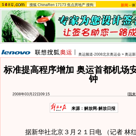
搜狐
ChinaRen
17173
焦点房地产
搜狗
新闻
-
体
奥运频道-2008北京奥运会
>
奥运新
标准提高程序增加 奥运首都机场安
钟
2008年03月22日09:15
[
我来
来源：解放网-解放日报
据新华社北京３月２１日电 （记者 林