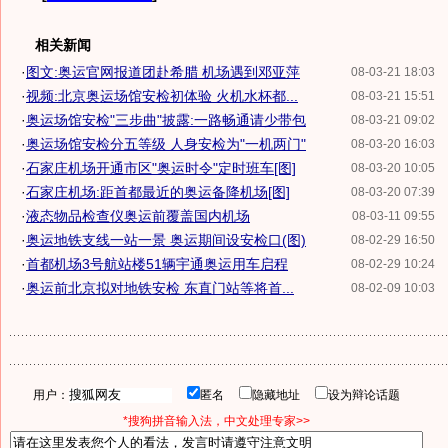
相关新闻
·
图文:奥运官网报道团赴希腊 机场遇到邓亚萍
08-03-21 18:03
·
视频:北京奥运场馆安检初体验 火机水杯都...
08-03-21 15:51
·
奥运场馆安检"三步曲"披露:一路畅通请少带包
08-03-21 09:02
·
奥运场馆安检分五等级 人身安检为"一机两门"
08-03-20 16:03
·
石家庄机场开通市区"奥运时令"定时班车[图]
08-03-20 10:05
·
石家庄机场:距首都最近的奥运备降机场[图]
08-03-20 07:39
·
液态物品检查仪奥运前覆盖国内机场
08-03-11 09:55
·
奥运地铁支线一站一景 奥运期间设安检口(图)
08-02-29 16:50
·
首都机场3号航站楼51辆宇通奥运用车启程
08-02-29 10:24
·
奥运前北京拟对地铁安检 东直门站等将首...
08-02-09 10:03
用户：
匿名
隐藏地址
设为辩论话题
*搜狗拼音输入法，中文处理专家>>