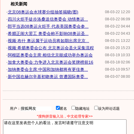
相关新闻
·
北京08奥运会水球赛分组抽签揭晓(图)
08-03-22 12:20
·
四川火炬手徒步洛桑送信奥委会 动情奥运...
08-03-22 06:09
·
郎平当选08奥运火炬手 代表美国奥委会参...
08-03-22 04:44
·
希腊正闹大罢工 奥委会称不影响08奥运圣...
08-03-22 04:43
·
视频:布什 奥运属于运动员将如期出席北京...
08-03-21 13:22
·
视频:希腊奥委会公布 北京奥运会圣火采集流程
08-03-20 15:23
·
阿根廷奥委会主席:相信北京能成功举办奥运会
08-03-19 10:33
·
加拿大奥委会:力争进入北京奥运会奖牌榜前16
08-03-18 02:06
·
加纳奥委会主席:中国和加纳都将有更佳奥...
08-03-10 09:57
·
新中国在赫尔辛基初吻奥运 曾遭国际奥委...
08-03-07 08:00
用户：
匿名
隐藏地址
设为辩论话题
*搜狗拼音输入法，中文处理专家>>