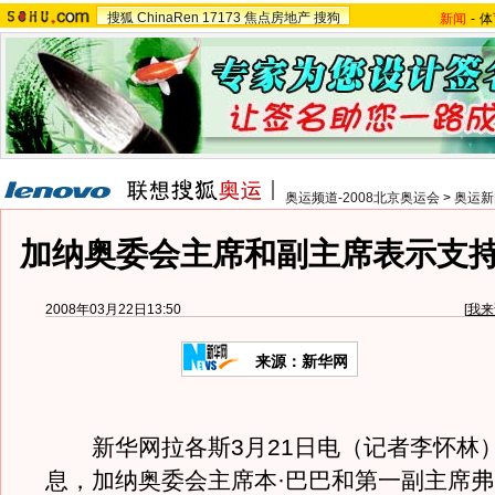
搜狐
ChinaRen
17173
焦点房地产
搜狗
新闻
-
体
奥运频道-2008北京奥运会
>
奥运新
加纳奥委会主席和副主席表示支
2008年03月22日13:50
[
我来
来源：新华网
新华网拉各斯3月21日电（记者李怀林
息，加纳奥委会主席本·巴巴和第一副主席弗