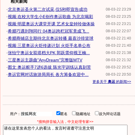
相关新闻
·
北京奥运圣火第二次试采,仅5秒即宣告成功
08-03-22 23:29
·
视频:在校大学生小E创作奥运歌曲 为北京喝彩
08-03-22 23:25
·
视频:明星奥运大课堂开课 艺术女皇钟玲做体操
08-03-22 23:21
·
希腊巧遇刘翔同行 04奥运跨栏冠军竟成飞...
08-03-22 22:07
·
希腊商铺店主期待北京奥运转播 最喜沙排篮球
08-03-22 21:40
·
视频:三星奥运火炬传递计划 火炬手名单公布
08-03-22 21:40
·
张怡宁奥运女双搭档大PK 郭跃需仰视王楠...
08-03-22 21:38
·
三星奥运主题曲"AnyDream"完整版MTV
08-03-22 21:32
·
图文:奥运舵手7进6选拔 陈光宇训练认真刻苦
08-03-22 20:52
·
奥运官网对话旅游局局长 各方筹备欢迎中...
08-03-22 20:50
更多关于
奥运
的新闻>>
用户：
匿名
隐藏地址
设为辩论话题
*搜狗拼音输入法，中文处理专家>>