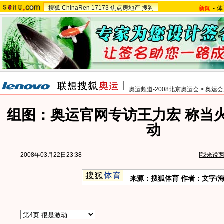
搜狐
ChinaRen
17173
焦点房地产
搜狗
新闻
-
体
奥运频道-2008北京奥运会
>
奥运会
组图：奥运官网专访王力宏 称当
动
2008年03月22日23:38
[
我来说
来源：搜狐体育 作者：文字/海