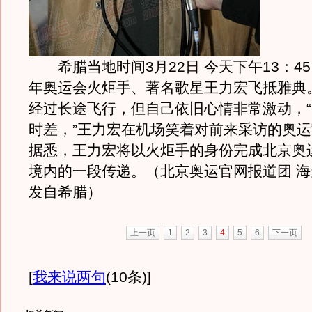
希腊当地时间3月22日 今天下午13：45，
年奥运会火炬手、著名歌星王力宏飞抵雅典
经过长途飞行，但自己依旧心情非常激动，
时差，”王力宏在机场笑着对前来采访的奥
据悉，王力宏将以火炬手的身份完成北京奥
境内的一段传递。（北京奥运官网报道团 海天
发自希腊）
上一页
1
2
3
4
5
6
下一页
[
我来说两句
(10条)
]