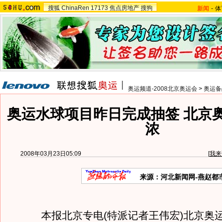
搜狐
ChinaRen
17173
焦点房地产
搜狗
新闻
-
体
奥运频道-2008北京奥运会
>
奥运备
奥运水球项目昨日完成抽签 北京
浓
2008年03月23日05:09
[
我来
来源：河北新闻网-燕赵都
本报北京专电(特派记者王伟宏)北京奥