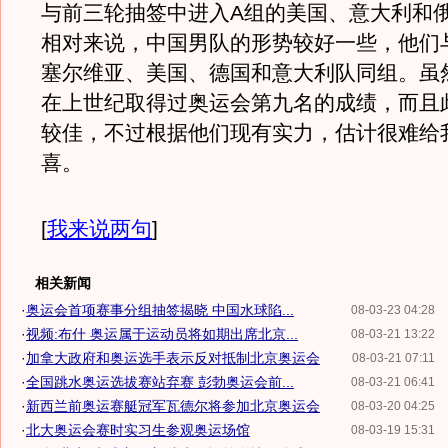
与前三轮抽签中进入A组的美国、意大利和
相对来说，中国男队的形势较好一些，他们
塞尔维亚、美国、德国和意大利队同组。虽
在上世纪取得过奥运会第九名的成绩，而且
较佳，不过根据他们现有实力，估计很难给
喜。
[
我来说两句
]
相关新闻
·
奥运会首项赛事分组抽签揭晓 中国水球陷...
08-03-23 04:28
·
视频:布什 奥运属于运动员将如期出席北京...
08-03-21 13:22
·
加拿大政府和奥运选手表示反对抵制北京奥运会
08-03-21 07:11
·
全国跳水奥运选拔赛站弃赛 彭勃奥运会前...
08-03-21 06:41
·
新西兰前奥运赛艇冠军瓦德尔将参加北京奥运会
08-03-20 04:25
·
北大奥运会赛时实习生参观奥运场馆
08-03-19 15:31