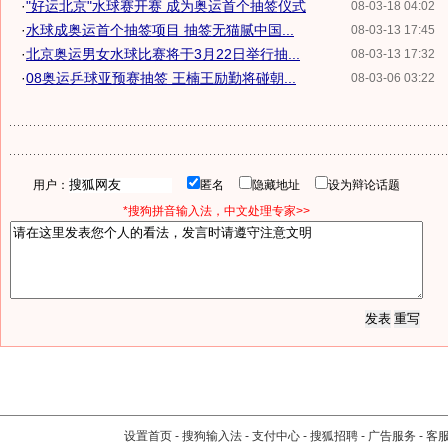
·
"好运北京"水球赛开赛 成为奥运首个抽签仪式
08-03-18 04:02
·
水球成奥运首个抽签项目 抽签无猫腻中国...
08-03-13 17:45
·
北京奥运男女水球比赛将于3月22日举行抽...
08-03-13 17:32
·
08奥运乒球亚预赛抽签 王楠王励勤将碰朝...
08-03-06 03:22
用户：
匿名
隐藏地址
设为辩论话题
*搜狗拼音输入法，中文处理专家>>
设置首页
-
搜狗输入法
-
支付中心
-
搜狐招聘
-
广告服务
-
客