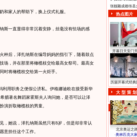
张靓颖成都传圣
和家人的帮助下，换上仪式礼服。
热点图片
纳斯一直显得非常沉着安静，丝毫没有怯场的感
开幕日天安门
种后，泽扎纳斯在编导妈妈的指引下，随着鼓点
技场，并在那里将橄榄枝交给最高女祭司。最高女
同时将橄榄枝交给第一火炬手。
历届开幕式经典
妈利用职务之便假公济私。伊格娜迪欧在接受新华
大 型 策 划
，希腊著名舞蹈家霍斯夫人询问她，是否可以让泽
扮演折取橄榄枝的男童。
，她说，泽扎纳斯虽然只有8岁，但是却非常认
北京奥运之
愿意担任这个工作。
·
奥林匹克大