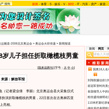
地产
搜狗
新闻
-
体育
-
S
-
娱乐
-
V
-
财经
-
IT
-
汽车
-
房产
-
家居
-
奥运频道-2008北京奥运会
>
奥运会火炬传递
>
新闻报道
新闻
网页
8岁儿子担任折取橄榄枝男童
精 彩 新 闻
[
我来说两句
] [字号：
大
中
小
]
国奥18人
1
2
来源：解放军报
刘翔双腿估价13
前冠军变时尚美
电（记者梁业倩 李丽）北京奥运会圣火采集仪式
各国领导人中的
粉丝盛传姚明在通
将扮演折取橄榄枝的男童，22日首次在古奥林匹亚
110米栏新纪录
上亮相。
伊拉克代表团抵京