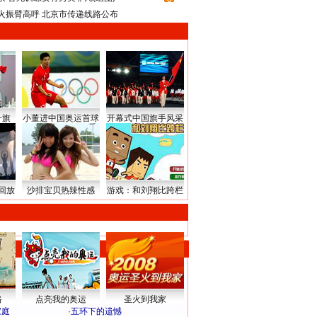
火振臂高呼 北京市传递线路公布
升旗
小董进中国奥运首球
开幕式中国旗手风采
回放
沙排宝贝热辣性感
游戏：和刘翔比跨栏
路
点亮我的奥运
圣火到我家
家庭
·
五环下的遗憾