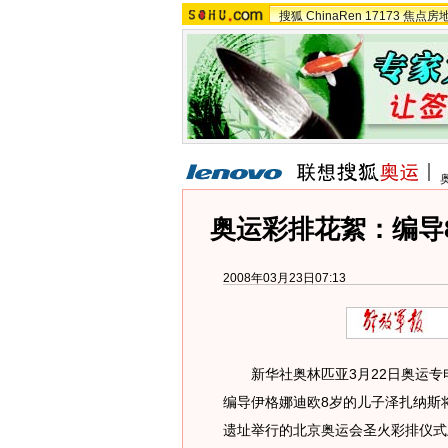
搜狐
ChinaRen
17173
焦点房
奥运彩排花絮：编导
2008年03月23日07:13
新华社奥林匹亚3月22日奥运专
编导伊格娜迪欧8岁的儿子泽扎纳斯
遗址举行的北京奥运会圣火彩排仪式