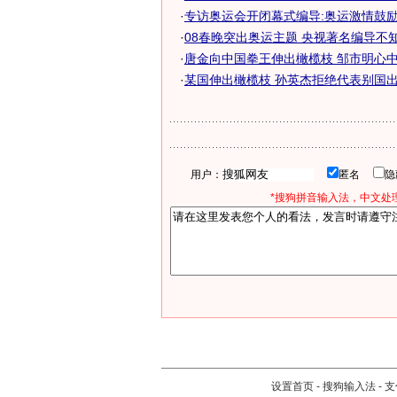
·
专访奥运会开闭幕式编导:奥运激情鼓励我
·
08春晚突出奥运主题 央视著名编导不知是
·
唐金向中国拳王伸出橄榄枝 邹市明心中只
·
某国伸出橄榄枝 孙英杰拒绝代表别国出战0
用户：
匿名
*搜狗拼音输入法，中文处理
设置首页
-
搜狗输入法
-
支