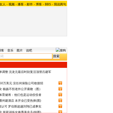
女人
-
视频
-
播客
-
邮件
-
博客
-
BBS
-
我说两句
博客
音乐
图片
说吧
名单调整 沈龙元最后时刻复活顶替吕建军
50万美元 没任何保险公司敢接招
3
女 杨扬不拒老外公开索吻（图）
4
体育健将：他们也是运动佼佼者
5
州建酒店 未开业已受热捧(图)
6
被认可 罗伯斯超越刘翔已成事实
7
 冒死训练女将秀美非凡(组图)
8