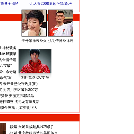
方筹备全揭秘
·
北大办2008奥运·冠军论坛
于丹擎祥云圣火
姚明传神圣祥云
体 育 热 点
备神秘装备
比略显萎靡
杰全情传递
八宝饭”
写生命奇迹
刘翔竞选IOC委员
杀气”重
 未开业已受到热捧(图)
 为四川灾区筹款300万
获赞誉 美丽更胜郭晶晶
进行调整 沈元龙有望复活
揽8金没戏 北京变化很大
·
段暄
|
女足首战瑞典以巧求胜
·
张斌
|
北京教练锻造的美国传奇