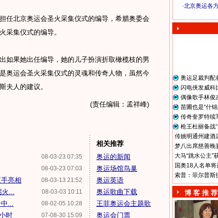
·
北京奥运各
奥 运 视 频
任北京奥运会圣火采集仪式的编导，希腊奥委会
火采集仪式的编导。
如果她出任编导，她的儿子扮演折取橄榄枝的男
是奥运会圣火采集仪式的灵魂和传奇人物，虽然今
奥运足裁判配
斯夫人的建议。
闪电侠发威科
偶像歌手林俊
(责任编辑：孟祥峰)
苗圃也是“什锦
传奇奎罗特续
枪王杜丽备战“
传姚明通州建酒店
相关推荐
梦八出席慈善晚宴
大马“跳水公主”
奥运的新闻
08-03-23 07:35
国奥18人名单将
奥运场馆鸟巢
08-03-23 07:03
索普：菲尔普斯
炬手亮相
奥运英语
08-03-13 21:52
...
奥运歌曲下载
08-03-03 10:11
博 客 推 荐
...
王菲奥运会主题歌
08-02-05 10:28
个小时
奥运会门票
07-08-30 15:09