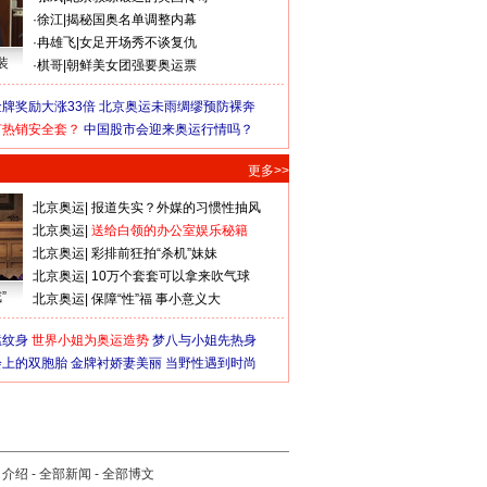
·
徐江
|
揭秘国奥名单调整内幕
·
冉雄飞
|
女足开场秀不谈复仇
装
·
棋哥
|
朝鲜美女团强要奥运票
牌奖励大涨33倍
北京奥运未雨绸缪预防裸奔
何热销安全套？
中国股市会迎来奥运行情吗？
更多>>
北京奥运
|
报道失实？外媒的习惯性抽风
北京奥运
|
送给白领的办公室娱乐秘籍
北京奥运
|
彩排前狂拍“杀机”妹妹
北京奥运
|
10万个套套可以拿来吹气球
”
北京奥运
|
保障“性”福 事小意义大
猛纹身
世界小姐为奥运造势
梦八与小姐先热身
会上的双胞胎
金牌衬娇妻美丽
当野性遇到时尚
司介绍
-
全部新闻
-
全部博文