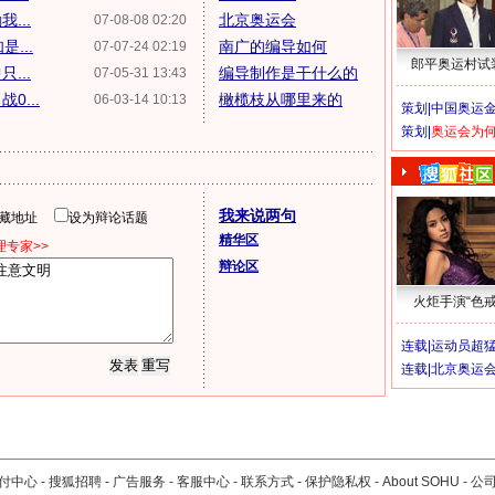
...
北京奥运会
07-08-08 02:20
...
南广的编导如何
07-07-24 02:19
郎平奥运村试
...
编导制作是干什么的
07-05-31 13:43
...
橄榄枝从哪里来的
06-03-14 10:13
策划|
中国奥运金
策划|
奥运会为
我来说两句
隐藏地址
设为辩论话题
精华区
专家>>
辩论区
火炬手演“色戒
连载|
运动员超
连载|
北京奥运
付中心
-
搜狐招聘
-
广告服务
-
客服中心
-
联系方式
-
保护隐私权
-
About SOHU
-
公