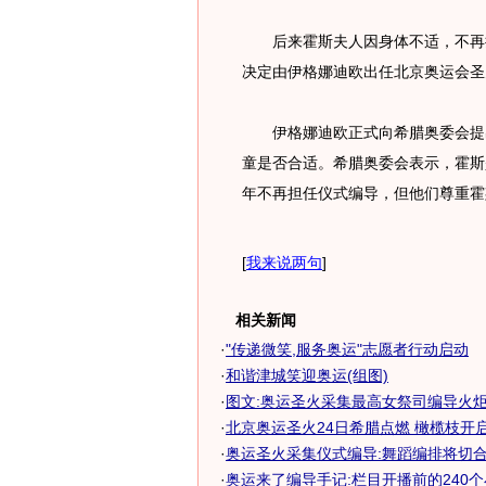
后来霍斯夫人因身体不适，不再担
决定由伊格娜迪欧出任北京奥运会圣
伊格娜迪欧正式向希腊奥委会提出
童是否合适。希腊奥委会表示，霍斯
年不再担任仪式编导，但他们尊重霍
[
我来说两句
]
相关新闻
·
"传递微笑,服务奥运"志愿者行动启动
·
和谐津城笑迎奥运(组图)
·
图文:奥运圣火采集最高女祭司编导火
·
北京奥运圣火24日希腊点燃 橄榄枝开启火
·
奥运圣火采集仪式编导:舞蹈编排将切合中
·
奥运来了编导手记:栏目开播前的240