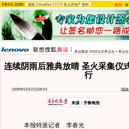
搜狐
ChinaRen
17173
焦点房地产
搜狗
新闻
-
体
奥运频道-2008北京奥运会
>
奥运会
连续阴雨后雅典放晴 圣火采集仪
行
2008年03月23日08:54
[
我来
来源：齐鲁晚报
本报特派记者 李春光