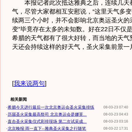
本报记者此次抵达雅典之后，连续几天
气，尽管大家都相互安慰说，“这里天气多
续两三个小时，并不会影响北京奥运圣火的采
变”毕竟存在太多的未知数。好在22日不仅
希腊的天气都有了很大好转，而当地的天气
天还会持续这样的好天气，圣火采集前景一
[
我来说两句
]
相关新闻
·
希腊今天进行最后一次北京奥运会圣火采集排练
08-03-23 07:40
·
历届圣火采集最高祭司 北京奥运会是娜芙...
08-03-23 04:43
·
直击圣火采集仪式彩排现场 第二次试采成...
08-03-23 03:16
·
北京晚报:雨一直下--雅典圣火采集之行随笔
08-03-22 17:31