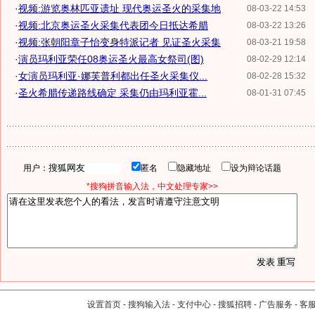
·
视频:游览奥林匹亚遗址 现代奥运圣火的采集地
08-03-22 14:53
·
视频:北京奥运圣火采集代表团今日抵达希腊
08-03-22 13:26
·
视频:张朝阳章子怡变身特派记者 见证圣火采集
08-03-21 19:58
·
演员玛利亚荣任08奥运圣火最高女祭司(图)
08-02-29 12:14
·
女演员玛利亚·娜芙普利都出任圣火采集仪...
08-02-28 15:32
·
圣火希腊传递路线确定 采集仍由玛利亚霍...
08-01-31 07:45
用户：
匿名
隐藏地址
设为辩论话题
*搜狗拼音输入法，中文处理专家>>
设置首页
-
搜狗输入法
-
支付中心
-
搜狐招聘
-
广告服务
-
客