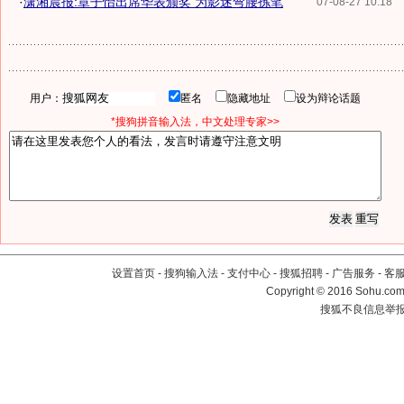
·
潇湘晨报:章子怡出席华表颁奖 为影迷弯腰拣笔
07-08-27 10:18
用户：
匿名
隐藏地址
设为辩论话题
*搜狗拼音输入法，中文处理专家>>
设置首页
-
搜狗输入法
-
支付中心
-
搜狐招聘
-
广告服务
-
客
Copyright
©
2016 Sohu.com 
搜狐不良信息举