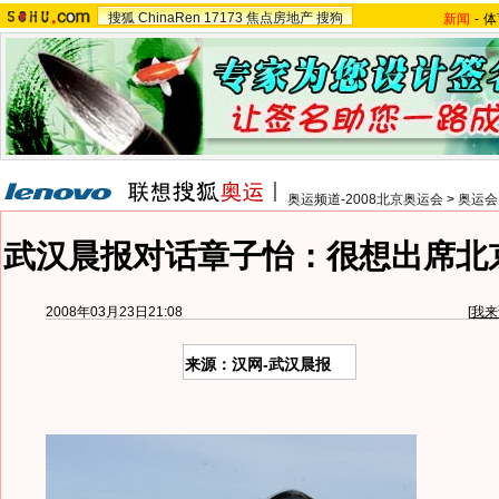
搜狐
ChinaRen
17173
焦点房地产
搜狗
新闻
-
体
奥运频道-2008北京奥运会
>
奥运会
武汉晨报对话章子怡：很想出席北
2008年03月23日21:08
[
我来
来源：汉网-武汉晨报