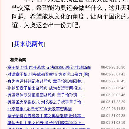
些交流，希望能为奥运会做些什么，这几天
问题。希望能从文化的角度，让两个国家的
谊，为奥运会出一份力吧。
[
我来说两句
]
相关新闻
·
章子怡:想出席开幕式 无法想象08奥运壮观场面
08-03-23 16:36
·
对话章子怡:想去成都看熊猫 为奥运出份力(图)
08-03-23 07:41
·
身为奥运特约记者赴雅典 章子怡张朝阳并...
08-03-22 10:45
·
张朝阳章子怡出征雅典 成为奥运官网报道...
08-03-22 06:43
·
奥运媒体联盟报道团赴雅典 章子怡孙玥一...
08-03-20 02:46
·
奥运圣火采集仪式 刘长春之子携手章子怡...
08-03-17 23:29
·
北京晨报:"龙行天下"今天发车贺奥运
08-02-26 11:53
·
章子怡将在春晚发中英文奥运邀请 敲响零...
08-01-31 09:38
·
奥运火炬手美女如云 章子怡刘璇等纷纷上...
08-01-31 08:19