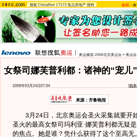
搜狐
ChinaRen
17173
焦点房地产
搜狗
新闻
-
体
奥运频道-2008北京奥运会
>
奥运会
女祭司娜芙普利都：诸神的“宠儿”
2008年03月24日07:04
[
我来
来源：齐鲁晚报
3月24日，北京奥运会圣火采集就要开
圣火的最高女祭司玛利亚·娜芙普利都无疑
的焦点。她是谁？凭什么获得了这个至高无