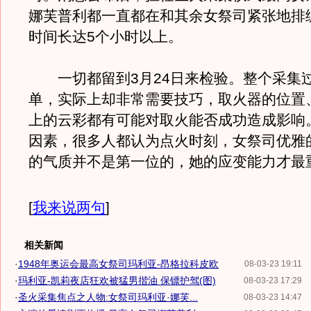
娜芙普利都一直都在和其余女祭司紧张地排
时间长达5个小时以上。
一切都留到3月24日来检验。整个采集
单，实际上却非常需要技巧，取火器的位置
上的云彩都有可能对取火能否成功造成影响
因素，很多人都认为点火时刻，女祭司优雅
的气质并不是第一位的，她的应变能力才最
[
我来说两句
]
相关新闻
·
1948年奥运会最高女祭司玛利亚-昂格拉科皮欧
08-03-23 19:11
·
玛利亚-凯莉夜店狂欢被猛男揩油 保镖护驾(图)
08-03-23 17:29
·
圣火采集焦点之人物:女祭司玛利亚·娜芙...
08-03-23 14:47