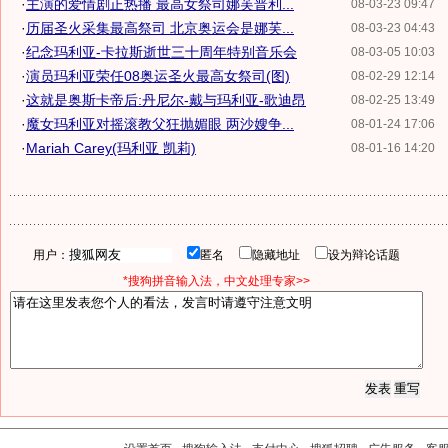
·
主演的爱情剧正热播 最高女祭司娜芙普利...
08-03-23 09:47
·
历届圣火采集最高祭司 北京奥运会是娜芙...
08-03-23 04:43
·
纪念玛利亚-卡拉斯逝世三十周年特别音乐会
08-03-05 10:03
·
演员玛利亚荣任08奥运圣火最高女祭司(图)
08-02-29 12:14
·
这就是奥斯卡帝后:丹尼尔-戴与玛利亚-歌迪昂
08-02-25 13:49
·
魔女玛利亚对摇滚教父狂抛媚眼 两沙嫂争...
08-01-24 17:06
·
Mariah Carey(玛利亚 凯莉)
08-01-16 14:20
用户：
匿名
隐藏地址
设为辩论话题
*搜狗拼音输入法，中文处理专家>>