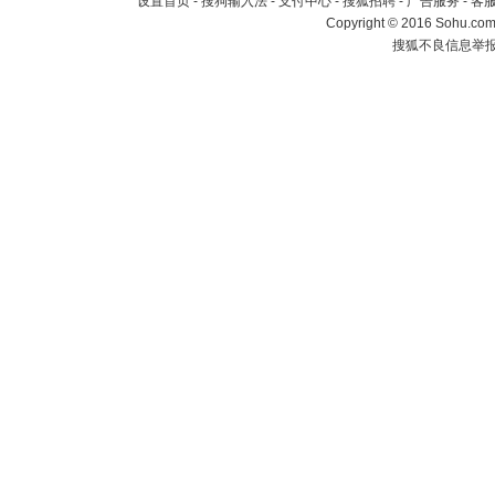
设置首页
-
搜狗输入法
-
支付中心
-
搜狐招聘
-
广告服务
-
客
Copyright
©
2016 Sohu.com 
搜狐不良信息举