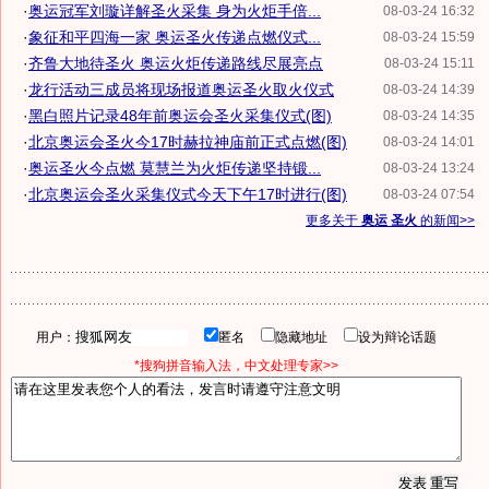
·
奥运冠军刘璇详解圣火采集 身为火炬手倍...
08-03-24 16:32
·
象征和平四海一家 奥运圣火传递点燃仪式...
08-03-24 15:59
·
齐鲁大地待圣火 奥运火炬传递路线尽展亮点
08-03-24 15:11
·
龙行活动三成员将现场报道奥运圣火取火仪式
08-03-24 14:39
·
黑白照片记录48年前奥运会圣火采集仪式(图)
08-03-24 14:35
·
北京奥运会圣火今17时赫拉神庙前正式点燃(图)
08-03-24 14:01
·
奥运圣火今点燃 莫慧兰为火炬传递坚持锻...
08-03-24 13:24
·
北京奥运会圣火采集仪式今天下午17时进行(图)
08-03-24 07:54
更多关于
奥运 圣火
的新闻>>
用户：
匿名
隐藏地址
设为辩论话题
*搜狗拼音输入法，中文处理专家>>