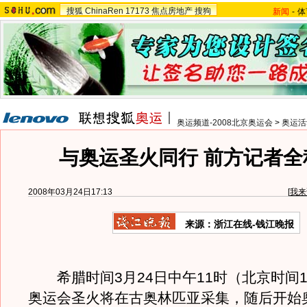
搜狐
ChinaRen
17173
焦点房地产
搜狗
新闻
-
体
奥运频道-2008北京奥运会
>
奥运活
与奥运圣火同行 前方记者全
2008年03月24日17:13
[
我来
来源：浙江在线-钱江晚报
希腊时间3月24日中午11时（北京时间1
奥运会圣火将在古奥林匹亚采集，随后开始