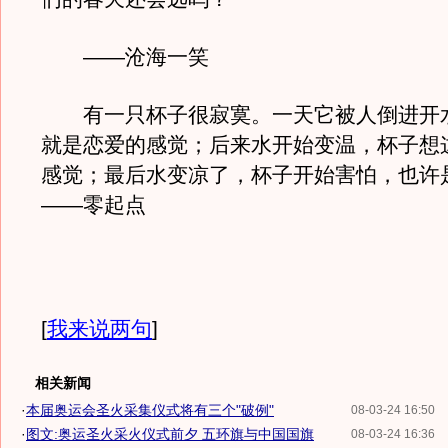
——沧海一笑
有一只杯子很寂寞。一天它被人倒进开
就是恋爱的感觉；后来水开始变温，杯子想
感觉；最后水变凉了，杯子开始害怕，也许
——零起点
[
我来说两句
]
相关新闻
·
本届奥运会圣火采集仪式将有三个"破例"
08-03-24 16:50
·
图文:奥运圣火采火仪式前夕 五环旗与中国国旗
08-03-24 16:36