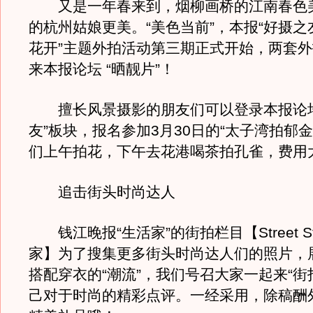
又是一年春来到，烟柳画桥的江南春色
的杭州姑娘更美。“美色当前”，本报“好摄之友
花开”主题外拍活动第三期正式开始，两套
来本报论坛 “晒靓片”！
擅长风景摄影的朋友们可以登录本报论坛
友”板块，报名参加3月30日的“太子湾拍郁
们上午拍花，下午去花港喝茶拍孔雀，费用大
追击街头时尚达人
钱江晚报“生活家”的街拍栏目【Street Sty
家】为了搜集更多街头时尚达人们的照片，
搭配穿衣的“潮流”，我们号召大家一起来“街
己对于时尚的精彩点评。一经采用，除稿酬