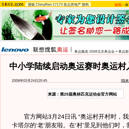
搜狐
ChinaRen
17173
焦点房地产
搜狗
新闻
-
体
奥运频道-2008北京奥运会
>
奥运新
中小学陆续启动奥运赛时奥运村入
2008年03月24日20:45
[
我来
来源：第29届奥林匹克运动会官方网站
官方网站3月24日讯 “奥运村开村时，
卡塔尔的‘老’朋友啦。在‘村’里见到他们时