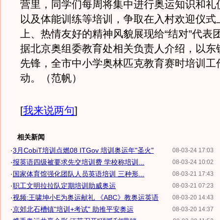
营里，同学们每周将集中进行奥运知识和礼
以及体能训练等培训，争取在入村欢迎仪式
上、热情友好的精神风貌展现给“结对”代表
据北京奥组委教育处相关负责人介绍，以东
先锋，全市中小学奥林匹克教育赛时培训工
动。（范帆）
[
我来说两句
]
相关新闻
·
3月CobiT培训点燃08 ITGov 培训奥运年"圣火"
08-03-24 17:03
·
报英语四级被要求先交培训费 学校称培训...
08-03-24 10:02
·
国家体育馆强化团队人员英语培训 三种形...
08-03-21 17:43
·
职工文明拉拉队定期培训助威奥运
08-03-21 07:23
·
视频:王啸坤小E为奥运献礼 《ABC》教奥运英语
08-03-20 14:43
·
京郊北石槽镇"培训+考试" 助推平安奥运
08-03-20 14:37