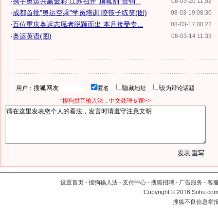
·
携手奥运共赢金彩 江苏召开"顶呱刮"营销...
08-03-20 11:52
·
成都首批"奥运空乘"学员培训 咬筷子练笑(图)
08-03-19 08:30
·
百位重庆奥运志愿者脱颖而出 本月接受专...
08-03-17 00:22
·
奥运英语(图)
08-03-14 11:33
用户：
匿名
隐藏地址
设为辩论话题
*搜狗拼音输入法，中文处理专家>>
设置首页
-
搜狗输入法
-
支付中心
-
搜狐招聘
-
广告服务
-
客
Copyright
©
2016 Sohu.com 
搜狐不良信息举