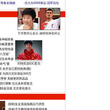
方筹备全揭秘
·
北大办2008奥运·冠军论坛
于丹擎祥云圣火
姚明传神圣祥云
体 育 热 点
备神秘装备
比略显萎靡
杰全情传递
八宝饭”
写生命奇迹
刘翔竞选IOC委员
杀气”重
 未开业已受到热捧(图)
 为四川灾区筹款300万
获赞誉 美丽更胜郭晶晶
进行调整 沈元龙有望复活
揽8金没戏 北京变化很大
·
段暄
|
女足首战瑞典以巧求胜
·
张斌
|
北京教练锻造的美国传奇