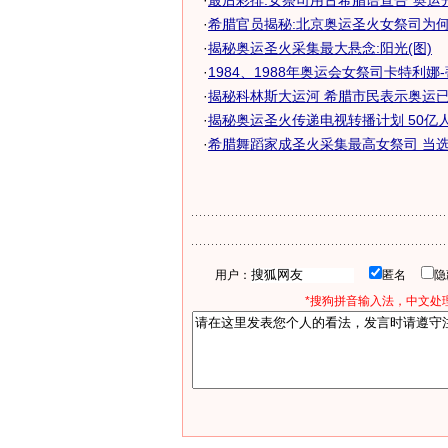
·
最后彩排:女祭司用古希腊语宣告"奥运
·
希腊官员揭秘:北京奥运圣火女祭司为何是
·
揭秘奥运圣火采集最大悬念:阳光(图)
·
1984、1988年奥运会女祭司卡特利娜-蒂
·
揭秘科林斯大运河 希腊市民表示奥运已深
·
揭秘奥运圣火传递电视转播计划 50亿人共
·
希腊舞蹈家成圣火采集最高女祭司 当选过
用户：
匿名
*搜狗拼音输入法，中文处理