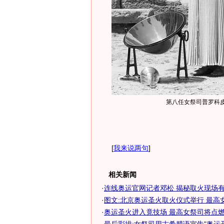
第八任女祭司普罗科
[
我来说两句
]
相关新闻
·
连线奥运官网记者邓松 揭秘取火现场有趣
·
图文:北京奥运圣火取火仪式举行 最高
·
奥运圣火进入竟技场 最高女祭司将点