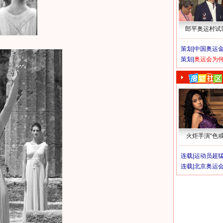
郎平奥运村试
策划|
中国奥运金
策划|
奥运会为
火炬手演“色戒
连载|
运动员超
连载|
北京奥运