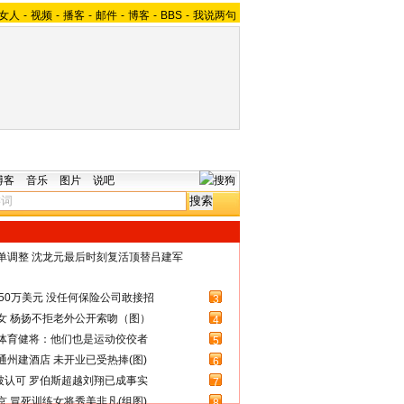
女人
-
视频
-
播客
-
邮件
-
博客
-
BBS
-
我说两句
博客
音乐
图片
说吧
名单调整 沈龙元最后时刻复活顶替吕建军
50万美元 没任何保险公司敢接招
3
女 杨扬不拒老外公开索吻（图）
4
体育健将：他们也是运动佼佼者
5
州建酒店 未开业已受热捧(图)
6
被认可 罗伯斯超越刘翔已成事实
7
 冒死训练女将秀美非凡(组图)
8