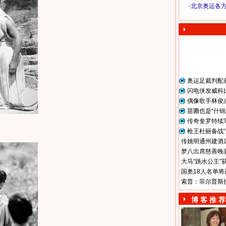
·
北京奥运各
奥 运 视 频
奥运足裁判配
闪电侠发威科
偶像歌手林俊
苗圃也是“什锦
传奇奎罗特续
枪王杜丽备战“
传姚明通州建酒店
梦八出席慈善晚宴
大马“跳水公主”
国奥18人名单将
索普：菲尔普斯
博 客 推 荐