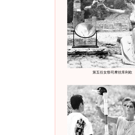
第五任女祭司摩丝库利欧