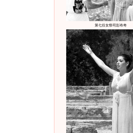
第七任女祭司彭布奇