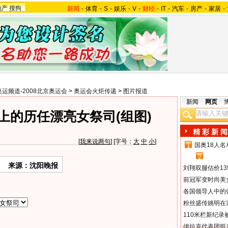
地产
搜狗
新闻
-
体育
-
S
-
娱乐
-
V
-
财经
-
IT
-
汽车
-
房产
-
家居
-
奥运频道-2008北京奥运会
>
奥运会火炬传递
>
图片报道
新闻
网页
上的历任漂亮女祭司(组图)
精 彩 新 闻
[
我来说两句
] [字号：
大
中
小
]
国奥18人
1
2
来源：沈阳晚报
刘翔双腿估价13
前冠军变时尚美
各国领导人中的
粉丝盛传姚明在通
110米栏新纪录
伊拉克代表团抵京