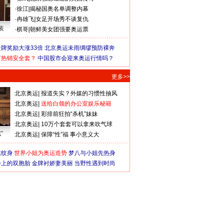
·
徐江
|
揭秘国奥名单调整内幕
·
冉雄飞
|
女足开场秀不谈复仇
装
·
棋哥
|
朝鲜美女团强要奥运票
牌奖励大涨33倍
北京奥运未雨绸缪预防裸奔
何热销安全套？
中国股市会迎来奥运行情吗？
更多>>
北京奥运
|
报道失实？外媒的习惯性抽风
北京奥运
|
送给白领的办公室娱乐秘籍
北京奥运
|
彩排前狂拍“杀机”妹妹
北京奥运
|
10万个套套可以拿来吹气球
”
北京奥运
|
保障“性”福 事小意义大
猛纹身
世界小姐为奥运造势
梦八与小姐先热身
会上的双胞胎
金牌衬娇妻美丽
当野性遇到时尚