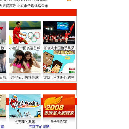
火振臂高呼 北京市传递线路公布
升旗
小董进中国奥运首球
开幕式中国旗手风采
回放
沙排宝贝热辣性感
游戏：和刘翔比跨栏
路
点亮我的奥运
圣火到我家
家庭
·
五环下的遗憾