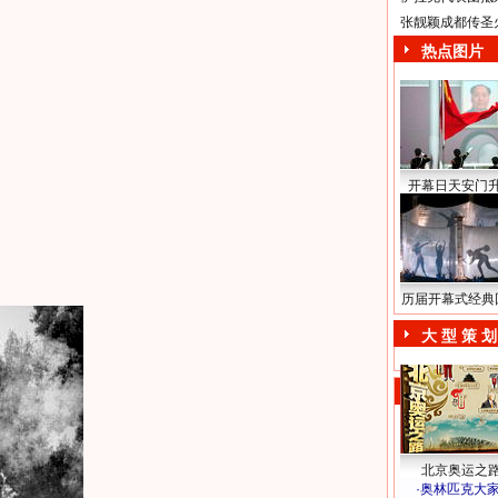
张靓颖成都传圣
热点图片
开幕日天安门
历届开幕式经典
大 型 策 划
北京奥运之
·
奥林匹克大