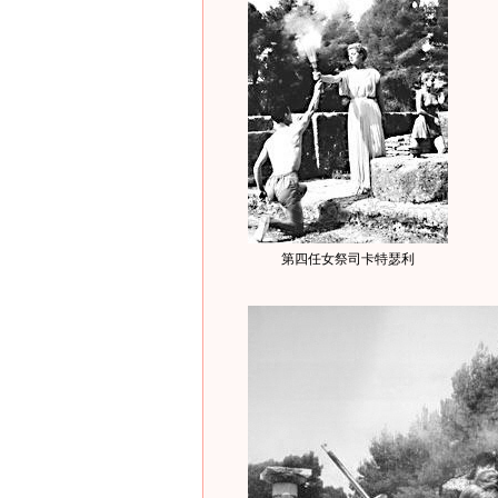
第四任女祭司卡特瑟利