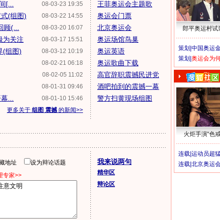
...
王菲奥运会主题歌
08-03-23 19:35
式(组图)
奥运会门票
08-03-22 14:55
(...
北京奥运会
08-03-20 16:07
郎平奥运村试
极为关注
奥运场馆鸟巢
08-03-17 15:51
策划|
中国奥运金
(组图)
奥运英语
08-03-12 10:19
策划|
奥运会为
奥运歌曲下载
08-02-21 06:18
高官辞职震撼民进党
08-02-05 11:02
酒吧拍到的震撼一幕
08-01-31 09:46
...
警方扫黄现场组图
08-01-10 15:46
更多关于
组图 震撼
的新闻>>
火炬手演“色戒
连载|
运动员超
我来说两句
隐藏地址
设为辩论话题
连载|
北京奥运
精华区
专家>>
辩论区