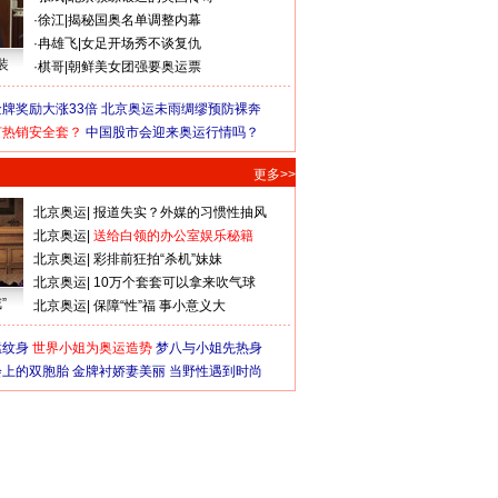
·
徐江
|
揭秘国奥名单调整内幕
·
冉雄飞
|
女足开场秀不谈复仇
装
·
棋哥
|
朝鲜美女团强要奥运票
牌奖励大涨33倍
北京奥运未雨绸缪预防裸奔
何热销安全套？
中国股市会迎来奥运行情吗？
更多>>
北京奥运
|
报道失实？外媒的习惯性抽风
北京奥运
|
送给白领的办公室娱乐秘籍
北京奥运
|
彩排前狂拍“杀机”妹妹
北京奥运
|
10万个套套可以拿来吹气球
”
北京奥运
|
保障“性”福 事小意义大
猛纹身
世界小姐为奥运造势
梦八与小姐先热身
会上的双胞胎
金牌衬娇妻美丽
当野性遇到时尚