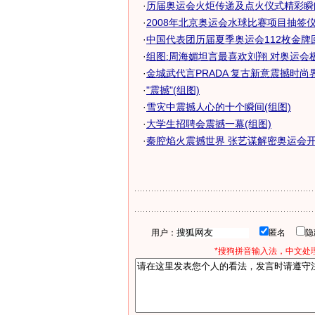
·
历届奥运会火炬传递及点火仪式精彩瞬间[
·
2008年北京奥运会水球比赛项目抽签仪
·
中国代表团历届夏季奥运会112枚金牌回顾
·
组图:周海媚坦言最喜欢刘翔 对奥运会
·
金城武代言PRADA 复古新意震撼时尚界
·
"震撼"(组图)
·
雪灾中震撼人心的十个瞬间(组图)
·
大学生招聘会震撼一幕(组图)
·
秦腔焰火震撼世界 张艺谋解密奥运会开幕
用户：
匿名
*搜狗拼音输入法，中文处理