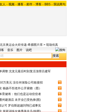
女人
-
视频
-
播客
-
邮件
-
博客
-
BBS
-
我说两句
08北京奥运会火炬传递-希腊图片库
>
现场传真
博客
音乐
图片
说吧
名单调整 沈龙元最后时刻复活顶替吕建军
50万美元 没任何保险公司敢接招
3
女 杨扬不拒老外公开索吻（图）
4
体育健将：他们也是运动佼佼者
5
州建酒店 未开业已受热捧(图)
6
被认可 罗伯斯超越刘翔已成事实
7
 冒死训练女将秀美非凡(组图)
8