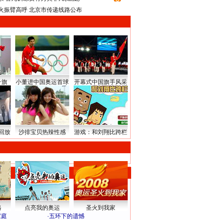
火振臂高呼 北京市传递线路公布
升旗
小董进中国奥运首球
开幕式中国旗手风采
回放
沙排宝贝热辣性感
游戏：和刘翔比跨栏
路
点亮我的奥运
圣火到我家
家庭
·
五环下的遗憾