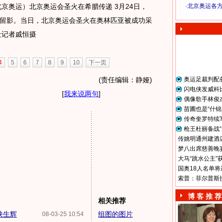
北京奥运）北京奥运会圣火在希腊传递 3月24日，
·
北京奥运各
奥 运 视 频
留影。当日，北京奥运会圣火在奥林匹亚被成功采
社记者戚恒摄
4
5
6
7
8
9
10
下一页
(责任编辑：静娅)
奥运足裁判配
闪电侠发威科
[
我来说两句
]
偶像歌手林俊
苗圃也是“什锦
传奇奎罗特续
枪王杜丽备战“
传姚明通州建酒店
梦八出席慈善晚宴
大马“跳水公主”
国奥18人名单将
索普：菲尔普斯
博 客 推 荐
相关推荐
映生辉
组图的图片
08-03-25 10:54