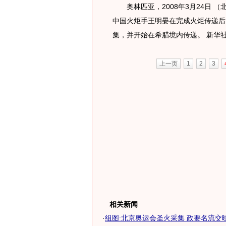
奥林匹亚，2008年3月24日 （
中国火炬手王明晏在完成火炬传递后
集，并开始在希腊境内传递。 新华
上一页
1
2
3
相关新闻
·
组图:北京奥运会圣火采集 政要名流交