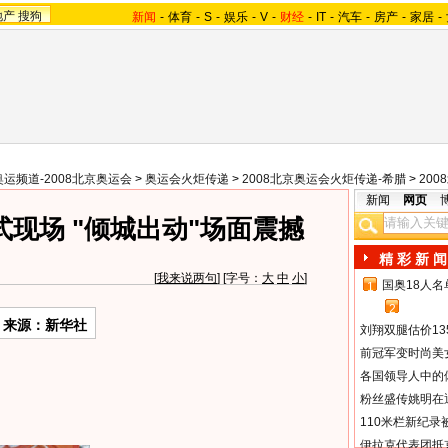
地产
搜狗
新闻
-
体育
-
S
-
娱乐
-
V
-
财经
-
IT
-
汽车
-
房产
-
家居
-
奥运频道-2008北京奥运会
>
奥运会火炬传递
>
2008北京奥运会火炬传递-希腊
>
20
新闻
网页
现场 "倾城出动"场面震撼
精 彩 新 闻
[
我来说两句
] [字号：
大
中
小
]
国奥18人
1
2
来源：新华社
刘翔双腿估价13
前冠军变时尚美
各国领导人中的
粉丝盛传姚明在通
110米栏新纪录
伊拉克代表团抵京