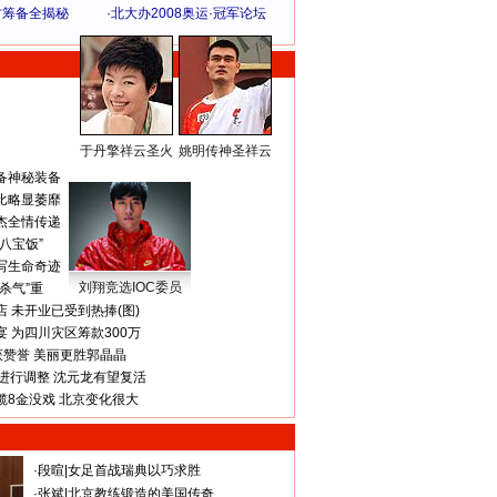
方筹备全揭秘
·
北大办2008奥运·冠军论坛
于丹擎祥云圣火
姚明传神圣祥云
体 育 热 点
备神秘装备
比略显萎靡
杰全情传递
八宝饭”
写生命奇迹
刘翔竞选IOC委员
杀气”重
 未开业已受到热捧(图)
 为四川灾区筹款300万
获赞誉 美丽更胜郭晶晶
进行调整 沈元龙有望复活
揽8金没戏 北京变化很大
·
段暄
|
女足首战瑞典以巧求胜
·
张斌
|
北京教练锻造的美国传奇