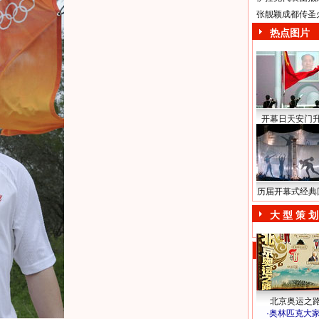
张靓颖成都传圣
热点图片
开幕日天安门
历届开幕式经典
大 型 策 划
北京奥运之
·
奥林匹克大