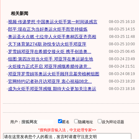
相关新闻
·
视频:传递梦想 中国奥运火炬手第一时间谈感言
08-03-25 16:10
·
郎平:现在正为当好奥运火炬手而坚持锻炼
08-03-25 14:15
·
奥运圣火点燃 七位华人火炬手奥林匹亚齐亮相
08-03-25 11:48
·
天下体育第274期 孙悦专访火炬手邓亚萍
08-03-25 10:00
·
罗雪娟邓亚萍在希腊交接火炬 携手创造奥...
08-03-25 06:45
·
组图:第四次担当火炬手 邓亚萍在奥运诞生地
08-03-24 23:49
·
火炬接力正式开启 邓亚萍感慨希腊传递意...
08-03-24 21:51
·
邓亚萍罗雪娟等奥运火炬手顾拜旦墓旁植树组图
08-03-24 08:19
·
官网特约记者孙月访邓亚萍 衷心祝福08北...
08-03-23 18:20
·
成为火炬手邓亚萍感慨 期待大众更加关注奥运
08-03-23 18:16
用户：
匿名
隐藏地址
设为辩论话题
*搜狗拼音输入法，中文处理专家>>