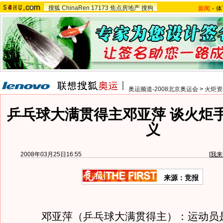
搜狐
ChinaRen
17173
焦点房地产
搜狗
新闻
-
体
奥运频道-2008北京奥运会
>
火炬资
乒乓球大满贯得主邓亚萍 谈火炬
义
2008年03月25日16:55
[
我来
来源：竞报
邓亚萍（乒乓球大满贯得主）：运动员