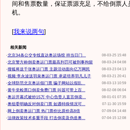
间和售票数量，保证票源充足，不给倒票人
机。
[
我来说两句
]
相关新闻
·
北京34条公交专线直达奥运场馆 持当日门...
08-03-25 15:48
·
北京警方称倒卖奥运门票最高判罚可被刑事拘留
08-03-24 04:08
·
搜狐将送千张奥运门票 主题活动面向亿万网民
08-03-23 04:13
·
视频:李永波送羽泉奥运门票 承诺培养羽凡儿子
08-03-21 20:41
·
全球防范北京奥运假门票 骗子网站以假乱...
08-03-13 10:59
·
黄牛党检票口倒卖免费门票 叫嚣可带上百...
08-02-08 06:04
·
奥运开幕式被炒15万 中心负责人直言倒卖...
08-01-01 07:35
·
奥组委明确反对倒卖门票 如遇特殊情况可...
07-11-30 15:59
·
网上倒卖奥运门票 热门票价比原价高8倍
07-09-04 14:48
·
法律政策技术多重手段 打击倒卖及伪造奥...
07-04-15 12:08