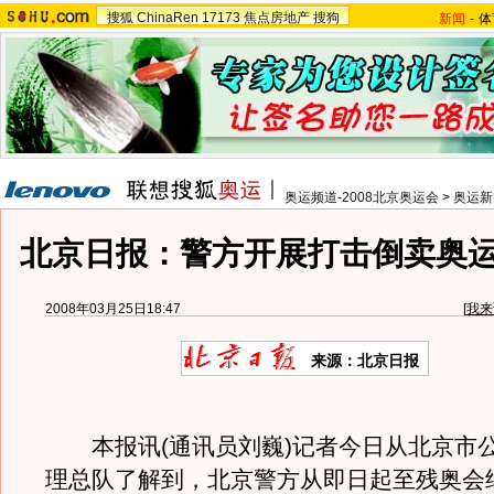
搜狐
ChinaRen
17173
焦点房地产
搜狗
新闻
-
体
奥运频道-2008北京奥运会
>
奥运新
北京日报：警方开展打击倒卖奥
2008年03月25日18:47
[
我来
来源：北京日报
本报讯(通讯员刘巍)记者今日从北京市
理总队了解到，北京警方从即日起至残奥会