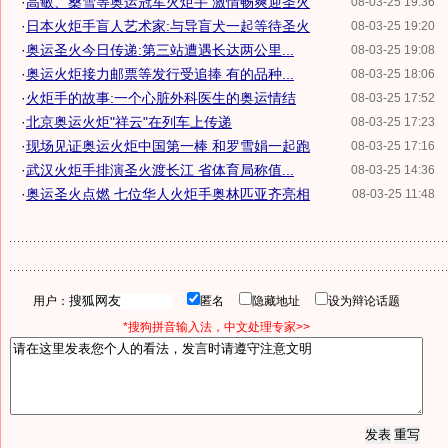
·
高敏、桑雪等奥运冠军火炬手 激情畅爽迎圣火
08-03-25 19:36
·
日本火炬手盲人艺术家:与导盲犬一起等待圣火
08-03-25 19:20
·
奥运圣火今日传递:第三站遭遇长达两公里...
08-03-25 19:08
·
奥运火炬接力邮票等发行受追捧 有的品种...
08-03-25 18:06
·
火炬手的故事:一个心脏外科医生的奥运情结
08-03-25 17:52
·
北京奥运火炬"祥云"在列车上传递
08-03-25 17:23
·
现场见证奥运火炬中国第一棒 和罗雪娟一起跑
08-03-25 17:16
·
武汉火炬手排演圣火渡长江 省体育局称值...
08-03-25 14:36
·
奥运圣火点燃 七位华人火炬手奥林匹亚齐亮相
08-03-25 11:48
用户：
匿名
隐藏地址
设为辩论话题
*搜狗拼音输入法，中文处理专家>>