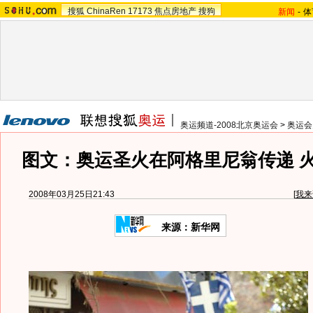
搜狐
ChinaRen
17173
焦点房地产
搜狗
新闻
-
体
奥运频道-2008北京奥运会
>
奥运会
图文：奥运圣火在阿格里尼翁传递 
2008年03月25日21:43
[
我来
来源：新华网