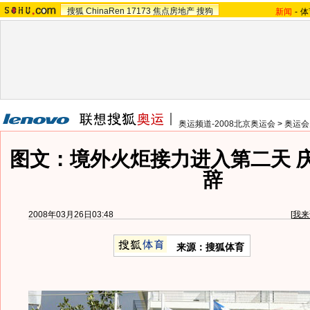
搜狐
ChinaRen
17173
焦点房地产
搜狗
新闻
-
体
奥运频道-2008北京奥运会
>
奥运会
图文：境外火炬接力进入第二天 
辞
2008年03月26日03:48
[
我来
来源：搜狐体育