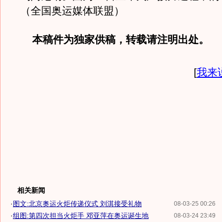
（全国奥运媒体联盟）
本稿件为独家供稿，转载请注明出处。
[
我来
相关新闻
·
图文:北京奥运火炬传递仪式 刘淇接受礼物
08-03-25 00:26
·
组图:第四次担当火炬手 邓亚萍在奥运诞生地
08-03-24 23:49