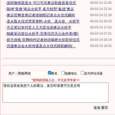
·
深圳激情迎圣火 可口可乐奥运歌曲首发仪式
08-03-24 22:36
·
陈坤"变身"幸运火炬手 多方转型"备战"奥运
08-03-24 22:34
·
奥运官网首席记者张朝阳记录点火仪式瞬间
08-03-24 21:39
·
圣火取火仪式背景资料:火炬、圣火盆、火炬手
08-03-24 20:43
·
方正笔记本代言人王力宏当选奥运火炬手
08-03-24 17:03
·
独家采访首位火炬手:完美仪式天公会作美(图)
08-03-24 07:31
·
前方连线:官网特约记者孙玥揭密火炬彩排仪式
08-03-24 00:19
·
历届奥运会火炬传递及点火仪式精彩瞬间[...
08-03-23 19:35
用户：
匿名
隐藏地址
设为辩论话题
*搜狗拼音输入法，中文处理专家>>