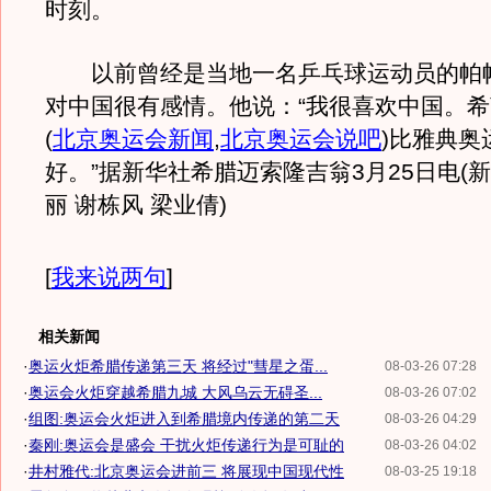
时刻。
以前曾经是当地一名乒乓球运动员的帕
对中国很有感情。他说：“我很喜欢中国。希
(
北京奥运会新闻
,
北京奥运会说吧
)
比雅典奥
好。”据新华社希腊迈索隆吉翁3月25日电(新
丽 谢栋风 梁业倩)
[
我来说两句
]
相关新闻
·
奥运火炬希腊传递第三天 将经过"彗星之蛋...
08-03-26 07:28
·
奥运会火炬穿越希腊九城 大风乌云无碍圣...
08-03-26 07:02
·
组图:奥运会火炬进入到希腊境内传递的第二天
08-03-26 04:29
·
秦刚:奥运会是盛会 干扰火炬传递行为是可耻的
08-03-26 04:02
·
井村雅代:北京奥运会进前三 将展现中国现代性
08-03-25 19:18