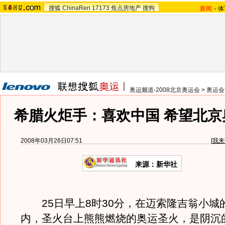
搜狐
ChinaRen
17173
焦点房地产
搜狗
新闻
-
体
奥运频道-2008北京奥运会
>
奥运会
希腊火炬手：喜欢中国 希望北京
2008年03月26日07:51
[
我来
来源：新华社
25日早上8时30分，在迈索隆吉翁小城
内，圣火台上熊熊燃烧的奥运圣火，是阴沉