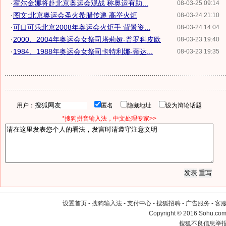
·
霍尔金娜将赴北京奥运会观战 称奥运有助...
08-03-25 09:14
·
图文:北京奥运会圣火希腊传递 高举火炬
08-03-24 21:10
·
可口可乐北京2008年奥运会火炬手 背景资...
08-03-24 14:04
·
2000、2004年奥运会女祭司塔莉娅-普罗科皮欧
08-03-23 19:40
·
1984、1988年奥运会女祭司卡特利娜-蒂达...
08-03-23 19:35
用户：
匿名
隐藏地址
设为辩论话题
*搜狗拼音输入法，中文处理专家>>
设置首页
-
搜狗输入法
-
支付中心
-
搜狐招聘
-
广告服务
-
客
Copyright
©
2016 Sohu.com 
搜狐不良信息举