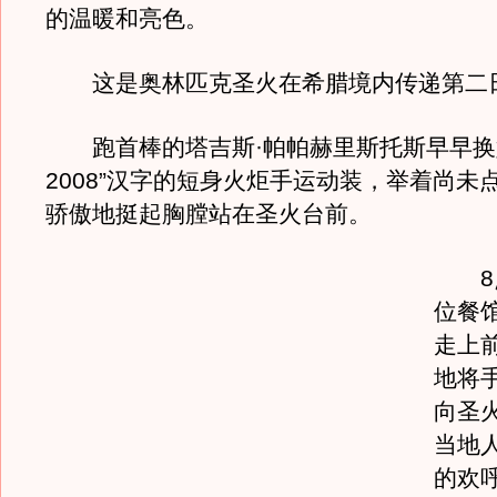
的温暖和亮色。
这是奥林匹克圣火在希腊境内传递第二
跑首棒的塔吉斯·帕帕赫里斯托斯早早换
2008”汉字的短身火炬手运动装，举着尚未
骄傲地挺起胸膛站在圣火台前。
8点
位餐
走上
地将
向圣
当地
的欢