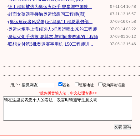
·
德工程师被选为奥运火炬手 曾参与中国铁...
07-11-14 10:48
·
封面女孩选手接触奥运馆慰问工程师(图)
07-11-13 16:57
·
(奥运建设者风采录)记"鸟巢"工程总承包部...
07-09-16 07:58
·
奥运火炬手上海候选人:把奥运唱出来的工程师
07-09-14 03:22
·
奥运火炬手选拔 夏其杰:与时间来赛跑的工程师
07-09-01 20:12
·
联想交付第3批奥运赛事用机 150工程师进...
07-06-12 15:46
用户：
匿名
隐藏地址
设为辩论话题
*搜狗拼音输入法，中文处理专家>>