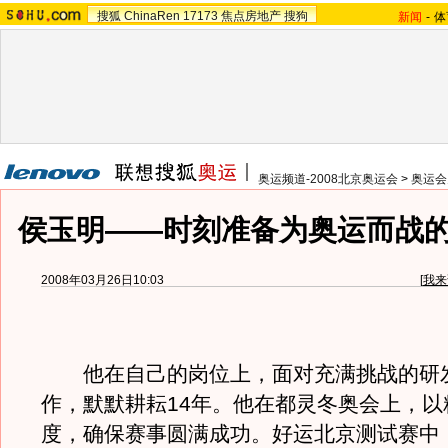
搜狐
ChinaRen
17173
焦点房地产
搜狗
新闻
-
体
奥运频道-2008北京奥运会
>
奥运会
侯玉明——时刻准备为奥运而战
2008年03月26日10:03
[
我来
他在自己的岗位上，面对充满挑战的研
作，默默耕耘14年。他在都灵冬奥会上，以
度，确保赛事圆满成功。好运北京测试赛中