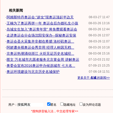
相关新闻
·
阿姆斯特丹奥运会:"超女"现奥运顶起半边天
08-03-27 11:47
·
王楠为了奥运再拼一年 奥运会后办婚礼生小孩
08-03-26 13:16
·
岛城女生加入"奥运青年营" 将免费观看奥运会
08-03-26 12:44
·
走进奥运会分会场沈阳安保办--探秘奥运安保
08-03-26 12:07
·
奥运会圣火采集并非都在希腊 洛杉矶奥运...
08-03-26 11:07
·
阿娇遭央视奥运会秀弃用 经理人称因无档...
08-03-26 10:18
·
京奥运热潮涌动浙江 火炬见证历史名城经...
08-03-08 15:16
·
图文:万名城市志愿者服务北京黄金周 讲解奥运
07-10-03 21:02
·
奥委会宣布2016奥运申办候选城市 七大名...
07-09-15 15:25
·
奥运环境建设与北京历史名城保护
07-06-18 11:51
更多关于
名城
的新闻>>
用户：
匿名
隐藏地址
设为辩论话题
*搜狗拼音输入法，中文处理专家>>