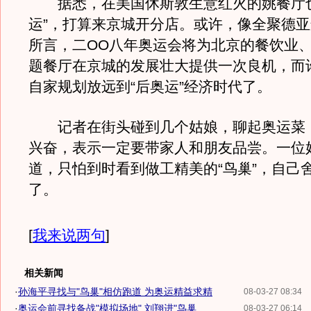
据悉，在美国休斯敦生意红火的姚餐厅也
运”，打算来京城开分店。或许，像全聚德
所言，二OO八年奥运会将为北京的餐饮业
题餐厅在京城的发展壮大提供一次良机，而
自家规划放远到“后奥运”经济时代了。
记者在街头碰到几个姑娘，聊起奥运菜
兴奋，表示一定要带家人和朋友品尝。一位
道，只怕到时看到做工精美的“鸟巢”，自己
了。
[
我来说两句
]
相关新闻
·
孙海平寻找与"鸟巢"相仿跑道 为奥运精益求精
08-03-27 08:34
·
奥运会前寻找备战"模拟场地" 刘翔进"鸟巢...
08-03-27 06:14