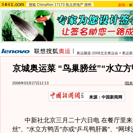
搜狐
ChinaRen
17173
焦点房地产
搜狗
新闻
-
体
奥运频道-2008北京奥运会
>
奥运新
京城奥运菜 “鸟巢膀丝”“水立方
2008年03月27日12:13
[
我来
来源：中国新闻网
中新社北京三月二十六日电 在餐厅里来
丝”、“水立方鸭舌”亦或“乒乓鸭肝酱”、“网球