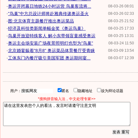
·
奥运开闭幕日地铁24小时运营 鸟巢客流将...
08-03-26 08:01
·
"鸟巢"中方总设计师将赴雅典传递奥运圣火
08-03-26 02:33
·
图:北京体育主题餐厅推出奥运菜品
08-03-25 21:52
·
经济及科技类新闻单幅金奖《奥运鸟巢》
08-03-25 17:33
·
鸟巢开放迎特殊客人 解小东带领盲童感受奥运
08-03-25 13:31
·
奥运主会场安装广场夜景照明灯也型为"鸟巢"
08-03-24 11:50
·
北京婚宴躲着"8月8" 奥运菜品体育餐厅受青睐
08-03-09 13:54
·
工体东门内餐厅吸引美国军团 奥运期间宴...
08-03-07 12:39
用户：
匿名
隐藏地址
设为辩论话题
*搜狗拼音输入法，中文处理专家>>