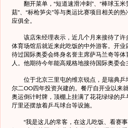
翻开菜单，“短道速滑冲刺”、“棒球玉米笋
菇”、“标枪笋尖”等与奥运比赛项目相关的
应俱全。
该店朱经理表示，近几个月来接待了许
体育场馆后就近来此吃饭的中外游客。开业
待过国际奥委会终身名誉主席萨马兰奇等体
人。他期待今年能高规格地接待国际奥委会
位于北京三里屯的维京锐点，是瑞典乒
尔二OO四年投资兴建的。餐厅自开业以来
奥运倒计时牌，顶棚上挂满了花花绿绿的乒
厅里还摆放着乒乓球台等设施。
“我是这儿的常客，在这儿吃饭、看赛事