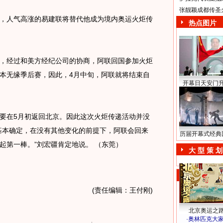
张靓颖成都传圣
人气高涨的易建联将替代他成为境内奥运火炬传
热点图片
，经过和美方经纪公司的协商，阿联回国参加火炬
本无缘季后赛，因此，4月中旬，阿联就将结束自
开幕日天安门
在5月初返回北京。因此这次火炬传递活动并没
基本确定，在没有其他变化的前提下，阿联会回来
历届开幕式经典
起第一棒。”刘宏疆肯定地说。 （东莞）
大 型 策 划
(责任编辑：王付刚)
北京奥运之
·
奥林匹克大