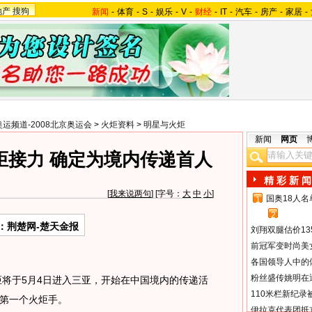
地产
搜狗
新闻
-
体育
-
S
-
娱乐
-
V
-
财经
-
IT
-
汽车
-
房产
-
家居
-
奥运频道-2008北京奥运会
>
火炬资料
>
明星与火炬
新闻
网页
炬接力 确定为境内传递首人
精 彩 新 闻
[
我来说两句
] [字号：
大
中
小
]
国奥18人
1
2
：荆楚网-楚天金报
刘翔双腿估价13
前冠军变时尚美
各国领导人中的
粉丝盛传姚明在通
炬将于5月4日进入三亚，开始在中国境内的传递活
110米栏新纪录
第一个火炬手。
伊拉克代表团抵京