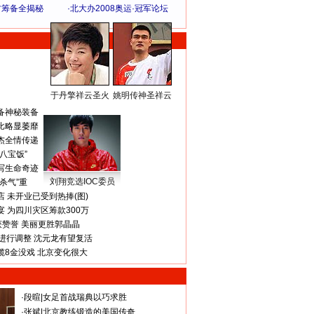
方筹备全揭秘
·
北大办2008奥运·冠军论坛
于丹擎祥云圣火
姚明传神圣祥云
体 育 热 点
备神秘装备
比略显萎靡
杰全情传递
八宝饭”
写生命奇迹
刘翔竞选IOC委员
杀气”重
 未开业已受到热捧(图)
 为四川灾区筹款300万
获赞誉 美丽更胜郭晶晶
进行调整 沈元龙有望复活
揽8金没戏 北京变化很大
·
段暄
|
女足首战瑞典以巧求胜
·
张斌
|
北京教练锻造的美国传奇