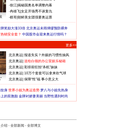
·
徐江
|
揭秘国奥名单调整内幕
·
冉雄飞
|
女足开场秀不谈复仇
装
·
棋哥
|
朝鲜美女团强要奥运票
牌奖励大涨33倍
北京奥运未雨绸缪预防裸奔
何热销安全套？
中国股市会迎来奥运行情吗？
更多>>
北京奥运
|
报道失实？外媒的习惯性抽风
北京奥运
|
送给白领的办公室娱乐秘籍
北京奥运
|
彩排前狂拍“杀机”妹妹
北京奥运
|
10万个套套可以拿来吹气球
”
北京奥运
|
保障“性”福 事小意义大
猛纹身
世界小姐为奥运造势
梦八与小姐先热身
会上的双胞胎
金牌衬娇妻美丽
当野性遇到时尚
司介绍
-
全部新闻
-
全部博文