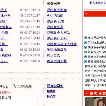
·
北京奥运各
相关推荐
奥 运 视 频
及待了
易建联的新闻
08-03-27 12:28
路线公布
火炬的新闻
08-03-27 11:37
(...
易建联 女友
08-03-27 11:19
太极老人
易建联身高
08-03-27 11:18
中受阻
易建联个人网站
08-03-27 10:53
奥运足裁判配
...
易建联到太阳
08-03-27 06:14
闪电侠发威科
...
易建联不会加入雄鹿
08-03-27 05:15
偶像歌手林俊
...
奥运场馆鸟巢
08-03-20 10:29
苗圃也是“什锦
明易建联
奥运英语
08-03-09 09:00
传奇奎罗特续
...
奥运歌曲下载
08-02-27 10:58
枪王杜丽备战“
传姚明通州建酒店
梦八出席慈善晚宴
大马“跳水公主”
国奥18人名单将
索普：菲尔普斯
我来说两句
隐藏地址
设为辩论话题
精华区
专家>>
博 客 推 荐
辩论区