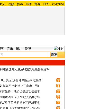
女人
-
视频
-
播客
-
邮件
-
博客
-
BBS
-
我说两句
博客
音乐
图片
说吧
名单调整 沈龙元最后时刻复活顶替吕建军
50万美元 没任何保险公司敢接招
3
女 杨扬不拒老外公开索吻（图）
4
体育健将：他们也是运动佼佼者
5
州建酒店 未开业已受热捧(图)
6
被认可 罗伯斯超越刘翔已成事实
7
 冒死训练女将秀美非凡(组图)
8