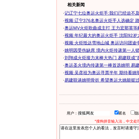
相关新闻
·
记辽宁七位奥运火炬手:我们已经迫不
·
视频:辽宁376名奥运火炬手人选确定 
·
奥运MV火炬歌曲成主打 王力宏那英等献唱
·
视频:年纪最大的奥运火炬手 沈阳92岁
·
视频:火炬抵达雪地山城 奥运访问团途
·
姚明因受伤缺席 境内火炬传递第一人锁定
·
刘翔成火炬接力末棒大热门 易建联成"首棒
·
奥运圣火境内传递第一棒首选姚明 易建联
·
视频:吴彦祖为奥运寻票半年 期待看姚
·
易建联谈姚明骨折 希望奥运大姚能挺过去-
用户：
匿名
*搜狗拼音输入法，中文处理