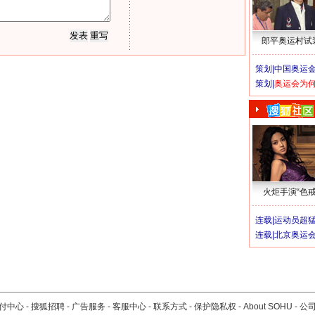
郎平奥运村试
策划|
中国奥运金
策划|
奥运会为
火炬手演“色戒
连载|
运动员超
连载|
北京奥运
付中心
-
搜狐招聘
-
广告服务
-
客服中心
-
联系方式
-
保护隐私权
-
About SOHU
-
公