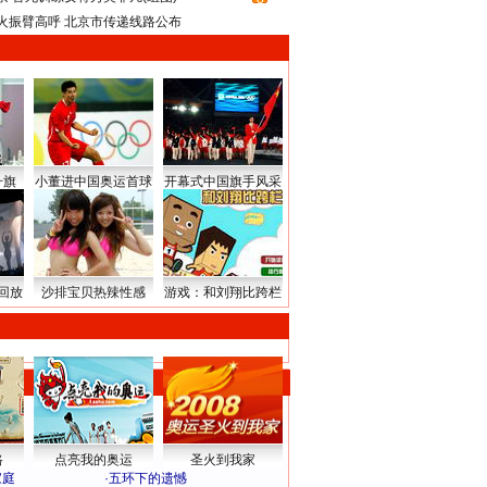
火振臂高呼 北京市传递线路公布
升旗
小董进中国奥运首球
开幕式中国旗手风采
回放
沙排宝贝热辣性感
游戏：和刘翔比跨栏
路
点亮我的奥运
圣火到我家
家庭
·
五环下的遗憾