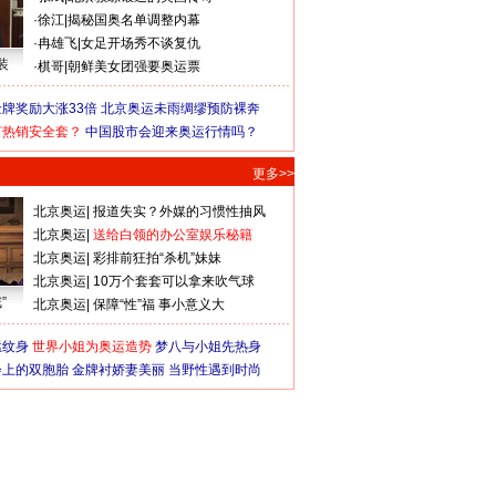
·
徐江
|
揭秘国奥名单调整内幕
·
冉雄飞
|
女足开场秀不谈复仇
装
·
棋哥
|
朝鲜美女团强要奥运票
牌奖励大涨33倍
北京奥运未雨绸缪预防裸奔
何热销安全套？
中国股市会迎来奥运行情吗？
更多>>
北京奥运
|
报道失实？外媒的习惯性抽风
北京奥运
|
送给白领的办公室娱乐秘籍
北京奥运
|
彩排前狂拍“杀机”妹妹
北京奥运
|
10万个套套可以拿来吹气球
”
北京奥运
|
保障“性”福 事小意义大
猛纹身
世界小姐为奥运造势
梦八与小姐先热身
会上的双胞胎
金牌衬娇妻美丽
当野性遇到时尚