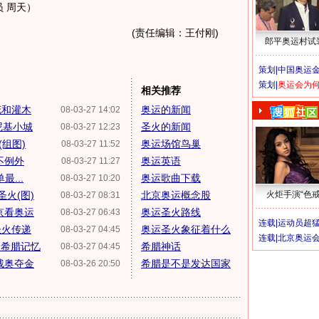
 周天）
(责任编辑：王付刚)
郎平奥运村试
策划|
中国奥运金
策划|
奥运会为
相关推荐
花和灌木
奥运的新闻
08-03-27 14:02
尼基小城
圣火的新闻
08-03-27 12:23
组图)
奥运场馆鸟巢
08-03-27 11:52
不例外
奥运英语
08-03-27 11:27
...
奥运歌曲下载
08-03-27 10:20
火(图)
北京奥运概念股
火炬手演“色戒
08-03-27 08:31
京看奥运
奥运圣火路线
08-03-27 06:43
连载|
运动员超
圣火传递
奥运圣火象征着什么
08-03-27 04:45
连载|
北京奥运
述希腊记忆
希腊神话
08-03-27 04:45
残奥夺金
希腊是不是发达国家
08-03-26 20:50