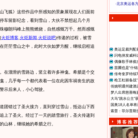
·
北京奥运各
奥 运 视 频
飞狐》这些作品中所感知的景象展现在人们面前
停车留影纪念，看到雪山，大伙不禁想起几个月
珠穆朗玛峰上熊熊燃烧，自然感慨万千。然而感慨
(
火炬博客
,
火炬新闻
,
火炬说吧
)
传递的过程，被雪
在茫茫雪山之中，此时大伙如梦方醒，继续启程追
奥运足裁判配
闪电侠发威科
偶像歌手林俊
苗圃也是“什锦
在溜滑的雪路边，竖立着许多神龛。希腊是个交
传奇奎罗特续
枪王杜丽备战“
龛，几乎每一个都代表着一位在此因车祸丧生的故
传姚明通州建酒店
警示后来人，小心驾驶。
梦八出席慈善晚宴
大马“跳水公主”
国奥18人名单将
团错过了圣火接力，直到穿过雪山，抵达山下西
索普：菲尔普斯
追上了圣火。经过了一天的踏雪旅行，圣火传递到
博 客 推 荐
的山林，继续她的希腊之行。