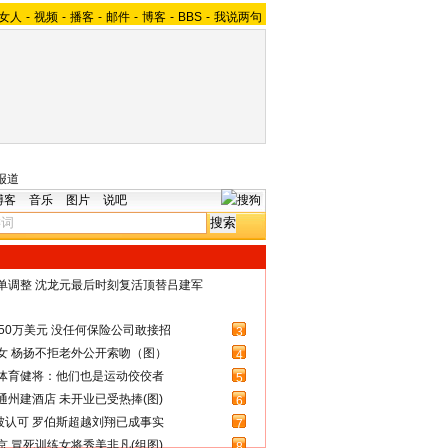
女人
-
视频
-
播客
-
邮件
-
博客
-
BBS
-
我说两句
报道
博客
音乐
图片
说吧
名单调整 沈龙元最后时刻复活顶替吕建军
50万美元 没任何保险公司敢接招
3
女 杨扬不拒老外公开索吻（图）
4
体育健将：他们也是运动佼佼者
5
州建酒店 未开业已受热捧(图)
6
被认可 罗伯斯超越刘翔已成事实
7
 冒死训练女将秀美非凡(组图)
8