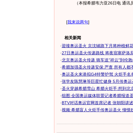
（本报希腊韦力亚26日电 通讯员
[
我来说两句
]
相关新闻
·
迎接奥运圣火 京沈辅路下月将种植鲜
·
27日奥运圣火传递路线 将夜宿塞萨洛
·
北京奥运圣火传递 骑车送"祥云"到伦敦(
·
希腊加强圣火传递安保:严查,所有人都
·
奥运圣火来港拟G4特警护驾 火炬手名单最
·
张学友陈慧琳等巨星忙健身 5月传奥运圣
·
圣火穿越希腊雪山 希腊火炬手:想到北
·
组图:全国奥运媒体联盟记者希腊报道
·
BTV对话奥运官网首席记者 张朝阳讲
·
视频:希腊盲人火炬手传奥运圣火 憧憬