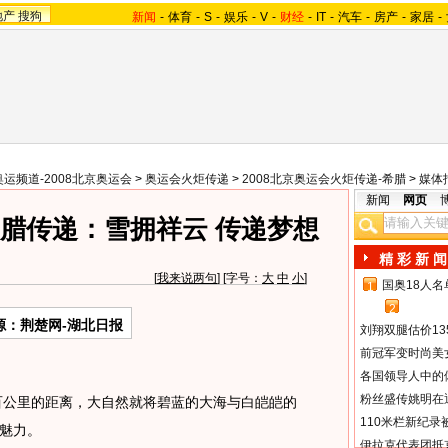
地产
搜狗
新闻
-
体育
-
S
-
娱乐
-
V
-
财经
-
IT
-
汽车
-
房产
-
家居
-
奥运频道-2008北京奥运会
>
奥运会火炬传递
>
2008北京奥运会火炬传递-希腊
>
媒体
新闻
网页
希腊传递：雪拥祥云 传递梦想
精 彩 新 闻
[
我来说两句
] [字号：
大
中
小
]
国奥18人
1
2
源：荆楚网-湖北日报
刘翔双腿估价13
前冠军变时尚美
各国领导人中的
粉丝盛传姚明在通
上百公里的距离，大自然就将碧蓝的大海与白皑皑的
110米栏新纪录
魅力。
伊拉克代表团抵京