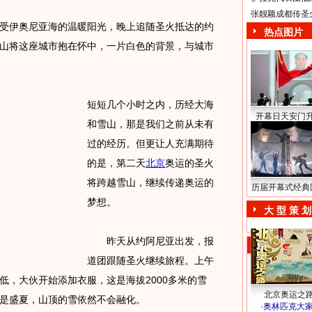
张靓颖成都传圣
伊奥尼亚海的温暖阳光，晚上追随圣火抵达的约
热点图片
山将这座城市抱在怀中，一片白色的背景，与城市
短短几个小时之内，历经大海
开幕日天安门
和雪山，那是我们之前从未有
过的经历。但更让人充满期待
的是，第二天
北京
奥运的圣火
将跨越雪山，继续传递奥运的
历届开幕式经典
梦想。
大 型 策 划
昨天从约阿尼亚出发，报
道团跟随圣火继续旅程。上午
低，大伙开始添加衣服，这是海拔2000多米的雪
北京奥运之
是盛夏，山顶的雪依然不会融化。
·
奥林匹克大