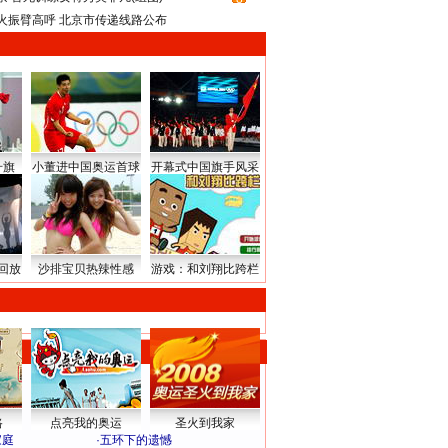
火振臂高呼 北京市传递线路公布
升旗
小董进中国奥运首球
开幕式中国旗手风采
回放
沙排宝贝热辣性感
游戏：和刘翔比跨栏
路
点亮我的奥运
圣火到我家
家庭
·
五环下的遗憾