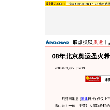
搜狐
ChinaRen
17173
焦点房
08年北京奥运圣火
2008年03月27日14:19
来
荆楚网消息 (
湖北
日报) 仅仅
雪山融为一体，不禁让人感叹希腊的