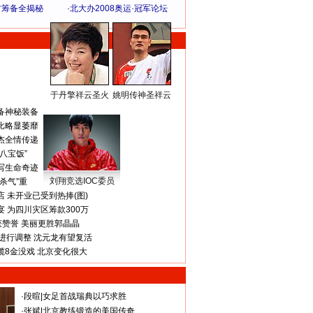
方筹备全揭秘
·
北大办2008奥运·冠军论坛
于丹擎祥云圣火
姚明传神圣祥云
体 育 热 点
备神秘装备
比略显萎靡
杰全情传递
八宝饭”
写生命奇迹
刘翔竞选IOC委员
杀气”重
 未开业已受到热捧(图)
 为四川灾区筹款300万
获赞誉 美丽更胜郭晶晶
进行调整 沈元龙有望复活
揽8金没戏 北京变化很大
·
段暄
|
女足首战瑞典以巧求胜
·
张斌
|
北京教练锻造的美国传奇