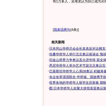
有1万多人，吴海龙认为自己成为火
[
我来说两句
(8条)
]
相关新闻
·
日本冈山华侨总会会长发表反对达赖支持
·
坦桑华侨华人举行北京奥运座谈会 预祝举
·
旧金山侨界力争奥运圣火进华埠 获全
·
悉尼华侨华人举办艺术节迎北京奥运百
·
巴基斯坦华侨华人心系08奥运 积极筹备火
·
央企改革强强联合 华侨城、国旅携手
·
世界各地的华侨华人留学生庆新春 期
·
图:日本华侨华人欢聚大使馆喜迎奥运