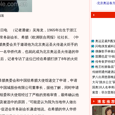
·
北京奥运各
奥 运 视 频
服装
日电 （记者潘健）吴海龙，1965年出生于浙江
常务副会长、希腊《欧洲联合周报》社社长、《中
奥运足裁判配
希腊奥委会关于邀请他为北京奥运圣火传递火炬手的
闪电侠发威科
一名华侨代表，也就此成为北京奥运圣火传递的华
偶像歌手林俊
苗圃也是“什锦
束后，记者专访了这位已经在希腊打拼了8年的火炬
传奇奎罗特续
枪王杜丽备战“
传姚明通州建酒店
梦八出席慈善晚宴
腊奥委会和中国驻希腊大使馆递交了申请，申请
大马“跳水公主”
中国城股份有限公司董事长，据他了解，同时申请
国奥18人名单将
索普：菲尔普斯
组委和大使馆经过了严格的资格审查，最终确认他
博 客 推 荐
及被选中的原因，“可能是认为我为当地华人做出
一促进会常务副会长谦虚地说。在希腊的华人华侨