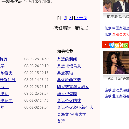
炬手就是代表了他们这个群体。
郎平奥运村试
[1] [
2
] [
3
] [
下一页
]
(责任编辑：麻根志)
策划|
中国奥运金
策划|
奥运会为
相关推荐
奥...
奥运的新闻
08-03-26 14:59
...
奥运场馆鸟巢
08-03-24 10:10
体华侨支
奥运英语
08-03-15 10:15
火炬手演“色戒
日倒计时
奥运歌曲下载
08-03-14 18:46
...
印尼残害华人妇女
08-02-28 23:15
连载|
运动员超
助奥运
华人伊甸园
08-02-25 08:54
连载|
北京奥运
盼奥运年
奥运圣火路线
08-02-07 14:43
新年
奥运圣火象征着什么
08-02-02 09:54
吴海龙 湖南大学
奥运