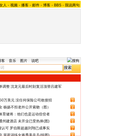
女人
-
视频
-
播客
-
邮件
-
博客
-
BBS
-
我说两句
博客
音乐
图片
说吧
名单调整 沈龙元最后时刻复活顶替吕建军
50万美元 没任何保险公司敢接招
3
女 杨扬不拒老外公开索吻（图）
4
体育健将：他们也是运动佼佼者
5
州建酒店 未开业已受热捧(图)
6
被认可 罗伯斯超越刘翔已成事实
7
 冒死训练女将秀美非凡(组图)
8