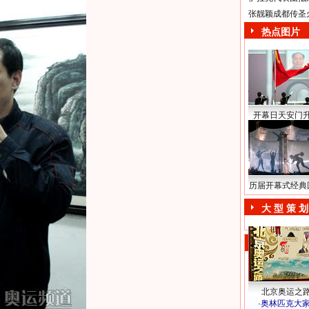
张靓颖成都传圣
热点图片
开幕日天安门
历届开幕式经典
大 型 策 划
北京奥运之
·
奥林匹克大