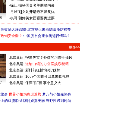
·
徐江
|
揭秘国奥名单调整内幕
·
冉雄飞
|
女足开场秀不谈复仇
装
·
棋哥
|
朝鲜美女团强要奥运票
牌奖励大涨33倍
北京奥运未雨绸缪预防裸奔
何热销安全套？
中国股市会迎来奥运行情吗？
更多>>
北京奥运
|
报道失实？外媒的习惯性抽风
北京奥运
|
送给白领的办公室娱乐秘籍
北京奥运
|
彩排前狂拍“杀机”妹妹
北京奥运
|
10万个套套可以拿来吹气球
”
北京奥运
|
保障“性”福 事小意义大
猛纹身
世界小姐为奥运造势
梦八与小姐先热身
会上的双胞胎
金牌衬娇妻美丽
当野性遇到时尚