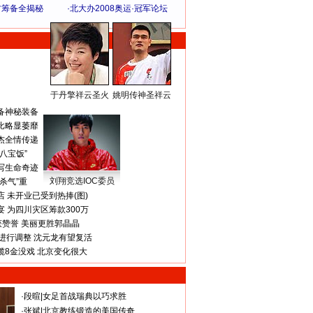
方筹备全揭秘
·
北大办2008奥运·冠军论坛
于丹擎祥云圣火
姚明传神圣祥云
体 育 热 点
备神秘装备
比略显萎靡
杰全情传递
八宝饭”
写生命奇迹
刘翔竞选IOC委员
杀气”重
 未开业已受到热捧(图)
 为四川灾区筹款300万
获赞誉 美丽更胜郭晶晶
进行调整 沈元龙有望复活
揽8金没戏 北京变化很大
·
段暄
|
女足首战瑞典以巧求胜
·
张斌
|
北京教练锻造的美国传奇