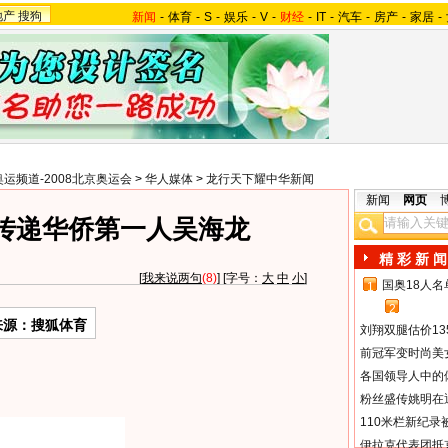
地产
搜狗
新闻
-
体育
-
S
-
娱乐
-
V
-
财经
-
IT
-
汽车
-
房产
-
家居
-
奥运频道-2008北京奥运会
>
华人媒体
>
龙行天下耀中华新闻
新闻
网页
传递华侨第一人吴海龙
精 彩 新 闻
[
我来说两句
(8)
] [字号：
大
中
小
]
国奥18人
1
2
来源：搜狐体育
刘翔双腿估价13
前冠军变时尚美
各国领导人中的
粉丝盛传姚明在通
110米栏新纪录
伊拉克代表团抵京