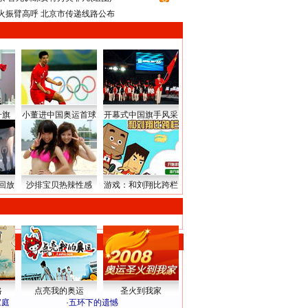
火振臂高呼 北京市传递线路公布
升旗
小董进中国奥运首球
开幕式中国旗手风采
回放
沙排宝贝热辣性感
游戏：和刘翔比跨栏
路
点亮我的奥运
圣火到我家
家庭
·
五环下的遗憾