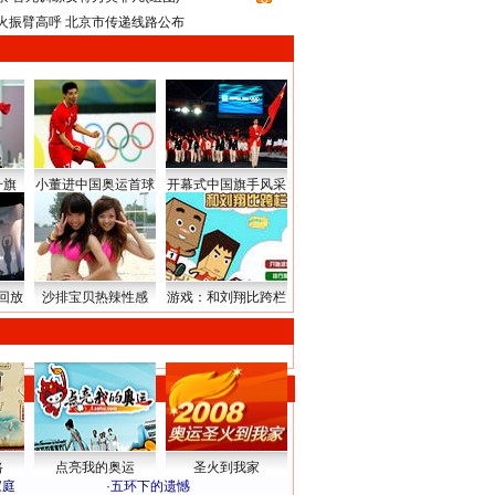
火振臂高呼 北京市传递线路公布
升旗
小董进中国奥运首球
开幕式中国旗手风采
回放
沙排宝贝热辣性感
游戏：和刘翔比跨栏
路
点亮我的奥运
圣火到我家
家庭
·
五环下的遗憾