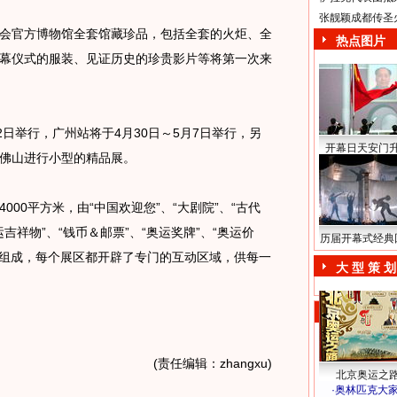
张靓颖成都传圣
官方博物馆全套馆藏珍品，包括全套的火炬、全
热点图片
幕仪式的服装、见证历史的珍贵影片等将第一次来
日举行，广州站将于4月30日～5月7日举行，另
开幕日天安门
佛山进行小型的精品展。
0平方米，由“中国欢迎您”、“大剧院”、“古代
运吉祥物”、“钱币＆邮票”、“奥运奖牌”、“奥运价
历届开幕式经典
大展区组成，每个展区都开辟了专门的互动区域，供每一
大 型 策 划
(责任编辑：zhangxu)
北京奥运之
·
奥林匹克大