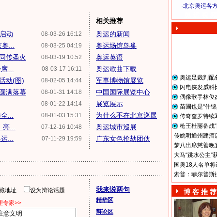
·
北京奥运各
奥 运 视 频
相关推荐
式启动
奥运的新闻
08-03-26 16:12
...
奥运场馆鸟巢
08-03-25 04:19
手同传圣火
奥运英语
08-03-19 10:52
...
奥运歌曲下载
08-03-17 16:11
奥运足裁判配
动(图)
军事博物馆展览
08-02-05 14:44
闪电侠发威科
圆满落幕
中国国际展览中心
08-01-31 14:18
偶像歌手林俊
展览展示
08-01-22 14:14
苗圃也是“什锦
...
为什么不在北京巡展
08-01-03 15:31
传奇奎罗特续
枪王杜丽备战“
...
奥运城市巡展
07-12-16 10:48
传姚明通州建酒店
...
广东女色抢劫团伙
07-11-29 19:59
梦八出席慈善晚宴
大马“跳水公主”
国奥18人名单将
索普：菲尔普斯
我来说两句
隐藏地址
设为辩论话题
博 客 推 荐
精华区
专家>>
辩论区