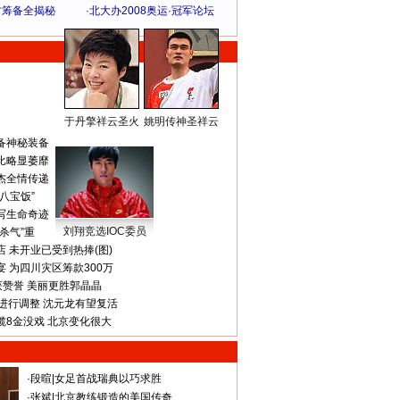
方筹备全揭秘
·
北大办2008奥运·冠军论坛
于丹擎祥云圣火
姚明传神圣祥云
体 育 热 点
备神秘装备
比略显萎靡
杰全情传递
八宝饭”
写生命奇迹
刘翔竞选IOC委员
杀气”重
 未开业已受到热捧(图)
 为四川灾区筹款300万
获赞誉 美丽更胜郭晶晶
进行调整 沈元龙有望复活
揽8金没戏 北京变化很大
·
段暄
|
女足首战瑞典以巧求胜
·
张斌
|
北京教练锻造的美国传奇