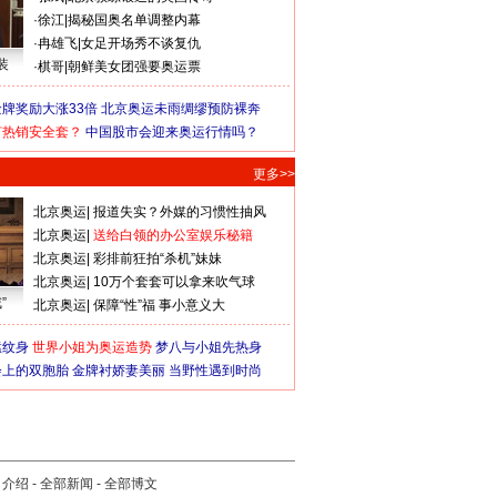
·
徐江
|
揭秘国奥名单调整内幕
·
冉雄飞
|
女足开场秀不谈复仇
装
·
棋哥
|
朝鲜美女团强要奥运票
牌奖励大涨33倍
北京奥运未雨绸缪预防裸奔
何热销安全套？
中国股市会迎来奥运行情吗？
更多>>
北京奥运
|
报道失实？外媒的习惯性抽风
北京奥运
|
送给白领的办公室娱乐秘籍
北京奥运
|
彩排前狂拍“杀机”妹妹
北京奥运
|
10万个套套可以拿来吹气球
”
北京奥运
|
保障“性”福 事小意义大
猛纹身
世界小姐为奥运造势
梦八与小姐先热身
会上的双胞胎
金牌衬娇妻美丽
当野性遇到时尚
司介绍
-
全部新闻
-
全部博文