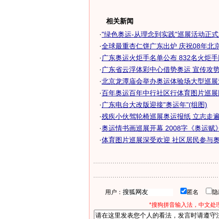
相关新闻
·
"绿色奥运-从理念到实践"巡展活动正
·
全球最重杏仁饼广东出炉 庆祝08年北京奥
·
广东奥运火炬手名单公布 832名火炬
·
广东省云浮体彩中心借势奥运 宣传攻势席
·
北京龙潭庙会举办奥运体验场大型巡展活
·
百年奥运百年中行社区行体育图片巡展
·
广东电台大改版迎接"奥运年"(组图)
·
残疾小伙驾轮椅巡展奥运报纸 立志走遍全
·
奥运情书画巡展开幕 2008字《奥运赋》亮
·
体育图片巡展深受欢迎 社区居民参与奥运
用户：
匿名
*搜狗拼音输入法，中文处理