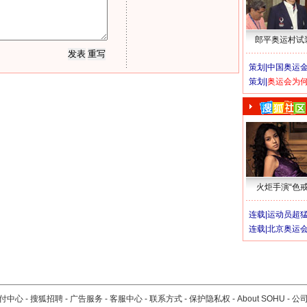
郎平奥运村试
策划|
中国奥运金
策划|
奥运会为
火炬手演“色戒
连载|
运动员超
连载|
北京奥运
付中心
-
搜狐招聘
-
广告服务
-
客服中心
-
联系方式
-
保护隐私权
-
About SOHU
-
公