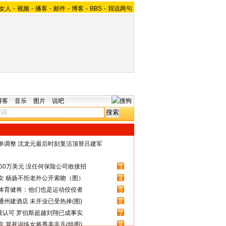
女人
-
视频
-
播客
-
邮件
-
博客
-
BBS
-
我说两句
博客
音乐
图片
说吧
名单调整 沈龙元最后时刻复活顶替吕建军
50万美元 没任何保险公司敢接招
3
女 杨扬不拒老外公开索吻（图）
4
体育健将：他们也是运动佼佼者
5
州建酒店 未开业已受热捧(图)
6
被认可 罗伯斯超越刘翔已成事实
7
 冒死训练女将秀美非凡(组图)
8