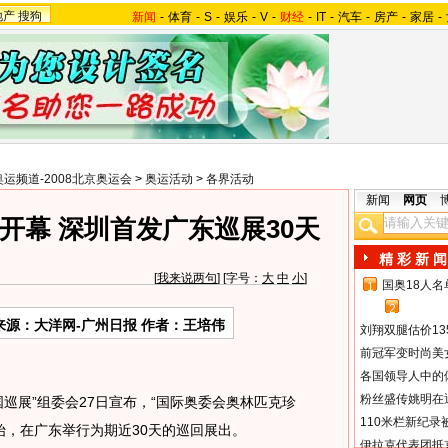
地产
搜狗
新闻
-
体育
-
S
-
娱乐
-
V
-
财经
-
IT
-
汽车
-
房产
-
家居
-
奥运频道-2008北京奥运会
>
奥运活动
>
各界活动
新闻
网页
开幕 深圳首发广东巡展30天
精 彩 新 闻
[
我来说两句
] [字号：
大
中
小
]
国奥18人
1
2
来源：大洋网-广州日报 作者：王培伟
刘翔双腿估价13
前冠军变时尚美
各国领导人中的
粉丝盛传姚明在通
展”组委会27日宣布，“国际奥委会奥林匹克珍
110米栏新纪录
始，在广东举行为期近30天的巡回展出。
伊拉克代表团抵京