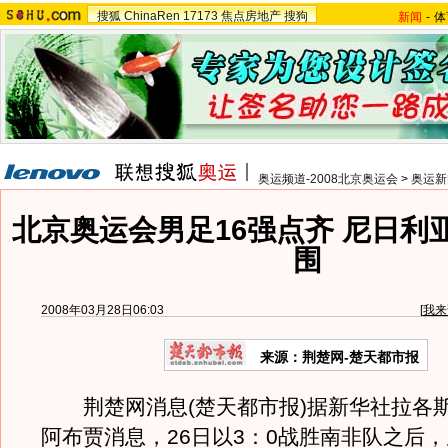
搜狐
ChinaRen
17173
焦点房地产
搜狗
新闻
-
体
奥运频道-2008北京奥运会
>
奥运新
北京奥运会男足16强点齐 尼日利
围
2008年03月28日06:03
[
我来
来源：荆楚网-楚天都市报
荆楚网消息(楚天都市报)据新华社拉各斯
阿布贾消息，26日以3：0战胜南非队之后