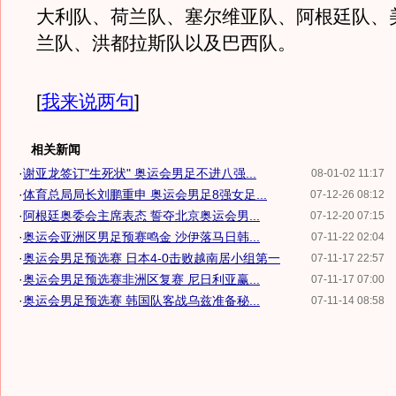
大利队、荷兰队、塞尔维亚队、阿根廷队、
兰队、洪都拉斯队以及巴西队。
[
我来说两句
]
相关新闻
·
谢亚龙签订"生死状" 奥运会男足不进八强...
08-01-02 11:17
·
体育总局局长刘鹏重申 奥运会男足8强女足...
07-12-26 08:12
·
阿根廷奥委会主席表态 誓夺北京奥运会男...
07-12-20 07:15
·
奥运会亚洲区男足预赛鸣金 沙伊落马日韩...
07-11-22 02:04
·
奥运会男足预选赛 日本4-0击败越南居小组第一
07-11-17 22:57
·
奥运会男足预选赛非洲区复赛 尼日利亚赢...
07-11-17 07:00
·
奥运会男足预选赛 韩国队客战乌兹准备秘...
07-11-14 08:58