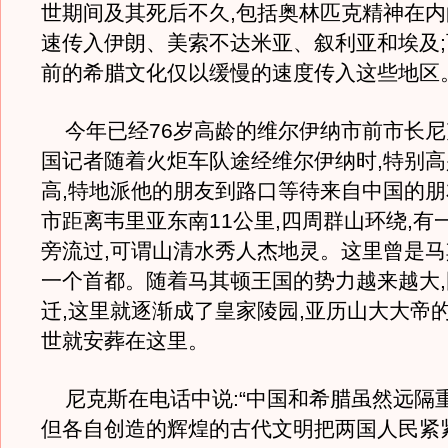
世期间及其死后不久,包括奥林匹克精神在
速传入伊朗、美索不达米亚、叙利亚和埃及
前的希腊文化仅以缓慢的速度传入这些地区
今年已经76岁高龄的维尔伊纳市前市长尼
国记者随着火炬车队途经维尔伊纳时,特别高
高,特地派他的朋友到路口等待来自中国的
市距离韦里亚东南11公里,四周群山环绕,有
旁流过,可谓山清水秀人杰地灵。这里曾是
一个首都。随着马其顿王国的势力越来越大
迁,这里就逐渐成了皇家陵园,亚历山大大帝
世就安葬在这里。
尼克斯在电话中说:“中国和希腊虽然远隔重
但各自创造的辉煌的古代文明把两国人民紧