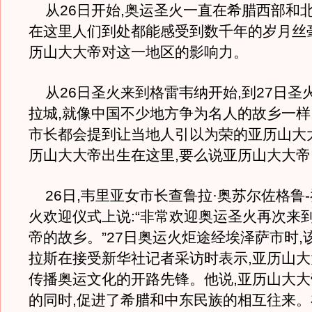
从26日开始,奥运圣火一直在希腊西部和北
在这里人们到处都能感受到数千年的岁月丝
历山大大帝对这一地区的影响力。
从26日圣火来到格雷韦纳开始,到27日圣
拉城,就像中国不少地方争为名人的故乡一样
市长都会提到让当地人引以为荣的亚历山大
历山大大帝出生在这里,要么说亚历山大大
26日,韦里亚女市长查鲁拉·奥苏尔佐格鲁
火欢迎仪式上说:“非常欢迎奥运圣火再次来
帝的故乡。”27日奥运火炬途经埃泽萨市时,
拉斯在接受新华社记者采访时表示,亚历山
传播奥运文化的开路先锋。他说,亚历山大
的同时,促进了希腊和中东民族的相互往来