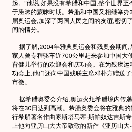
起。”他说,如果没有希腊和中国,整个世界至
于愚昧的蒙昧时期。希腊和中国又相继举办
届奥运会,加深了两国人民之间的友谊,密切
间的情分。
据了解,2004年雅典奥运会和残奥会期间
家人曾专程驱车近700公里赶来参加中国大
育健儿举行的欢迎会和庆功会。在为残疾运
功会上,他们还向中国残联主席邓朴方赠送
市徽。
据希腊奥委会介绍,奥运火炬希腊境内传递
将在30日达到高潮。希腊奥委会将在雅典的
行希腊著名作曲家斯塔马蒂·斯帕奴达吉斯专
上他向亚历山大大帝致敬的新作《亚历山大-