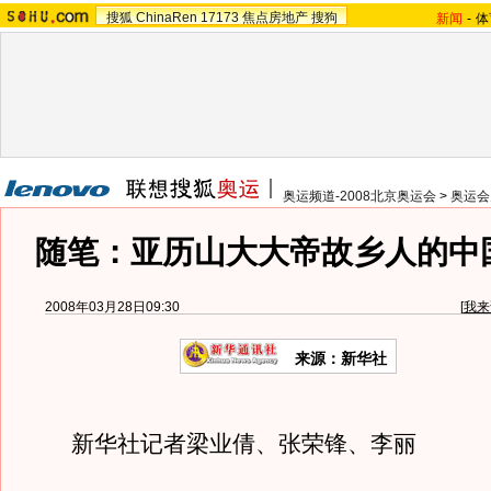
搜狐
ChinaRen
17173
焦点房地产
搜狗
新闻
-
体
奥运频道-2008北京奥运会
>
奥运会
随笔：亚历山大大帝故乡人的中
2008年03月28日09:30
[
我来
来源：新华社
新华社记者梁业倩、张荣锋、李丽