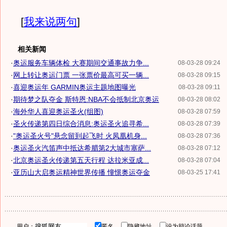
[
我来说两句
]
相关新闻
·
奥运服务车辆体检 大赛期间交通事故力争...
08-03-28 09:24
·
网上转让奥运门票 一张票价最高可买一辆...
08-03-28 09:15
·
喜迎奥运年 GARMIN奥运主题地图曝光
08-03-28 09:11
·
期待梦之队夺金 斯特恩:NBA不会抵制北京奥运
08-03-28 08:02
·
海外华人喜迎奥运圣火(组图)
08-03-28 07:59
·
圣火传递第四日综合消息:奥运圣火追寻希...
08-03-28 07:39
·
"奥运圣火号"悬念留到起飞时 火凤凰机身...
08-03-28 07:36
·
奥运圣火汽笛声中抵达希腊第2大城市塞萨...
08-03-28 07:12
·
北京奥运圣火传递第五天行程 达拉米亚成...
08-03-28 07:04
·
亚历山大启奥运精神世界传播 憧憬奥运夺金
08-03-25 17:41
用户：
匿名
隐藏地址
设为辩论话题