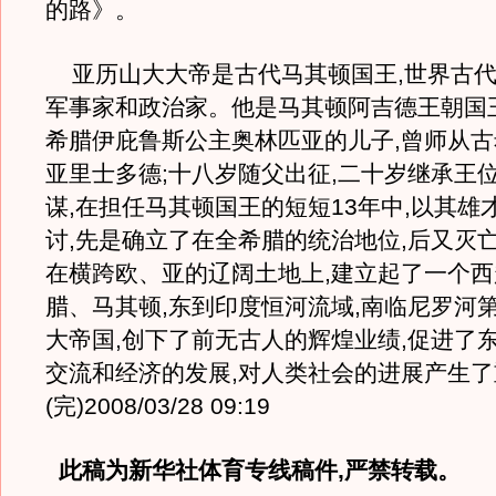
的路》。
亚历山大大帝是古代马其顿国王,世界古代
军事家和政治家。他是马其顿阿吉德王朝国
希腊伊庇鲁斯公主奥林匹亚的儿子,曾师从
亚里士多德;十八岁随父出征,二十岁继承王
谋,在担任马其顿国王的短短13年中,以其雄
讨,先是确立了在全希腊的统治地位,后又灭亡
在横跨欧、亚的辽阔土地上,建立起了一个
腊、马其顿,东到印度恒河流域,南临尼罗河
大帝国,创下了前无古人的辉煌业绩,促进了
交流和经济的发展,对人类社会的进展产生
(完)2008/03/28 09:19
此稿为新华社体育专线稿件,严禁转载。