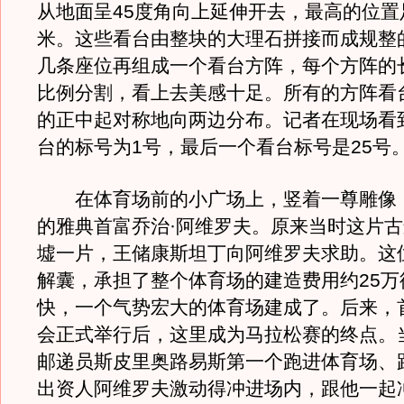
从地面呈45度角向上延伸开去，最高的位置
米。这些看台由整块的大理石拼接而成规整
几条座位再组成一个看台方阵，每个方阵的
比例分割，看上去美感十足。所有的方阵看台
的正中起对称地向两边分布。记者在现场看
台的标号为1号，最后一个看台标号是25号
在体育场前的小广场上，竖着一尊雕像
的雅典首富乔治·阿维罗夫。原来当时这片
墟一片，王储康斯坦丁向阿维罗夫求助。这
解囊，承担了整个体育场的建造费用约25万
快，一个气势宏大的体育场建成了。后来，
会正式举行后，这里成为马拉松赛的终点。
邮递员斯皮里奥路易斯第一个跑进体育场、
出资人阿维罗夫激动得冲进场内，跟他一起