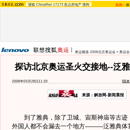
搜狐
ChinaRen
17173
焦点房地产
搜狗
新闻
-
体
奥运频道-2008北京奥运会
>
奥运会
探访北京奥运圣火交接地--泛
2008年03月28日11:20
[
我来
来源：解放网-新闻晨报
到了雅典，除了卫城、宙斯神庙等古迹
外国人都不会漏去一个地方———泛雅典体育