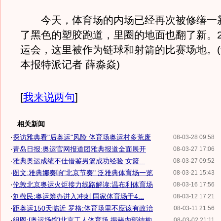
今天，体育场的内场已经再次被修缮一
了黑色的塑胶跑道，里圈的地面也翻了新。2
运会，这里被作为链球和射箭的比赛场地。
本报特派记者 薛淼焱)
[
我来说两句
]
相关新闻
·
探访雅典看"后奥运"风险 体育场奥运村多荒废
08-03-28 09:58
·
青岛日报:奥运官网报道团雅典报道全面展开
08-03-27 17:06
·
雅典奥运成绩不佳借鉴男篮成功经验 女篮...
08-03-27 09:52
·
图文:雅典娜奏响"北京节奏" 泛雅典体育场一览
08-03-21 15:43
·
伦敦北京奥运火炬接力线路解读:温布利体育场
08-03-16 17:56
·
刘敬民:奥运筹办进入冲刺 国家体育场于4...
08-03-12 17:21
·
距奥运150天临近 罗格:体育场里不应该有政治
08-03-11 21:56
·
组图:[奥运场馆]北京工人体育场 揭秘内部结构
08-03-02 21:11