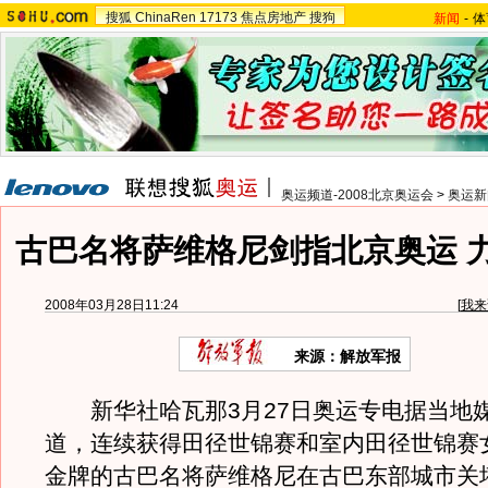
搜狐
ChinaRen
17173
焦点房地产
搜狗
新闻
-
体
奥运频道-2008北京奥运会
>
奥运新
古巴名将萨维格尼剑指北京奥运 
2008年03月28日11:24
[
我来
来源：解放军报
新华社哈瓦那3月27日奥运专电据当地媒
道，连续获得田径世锦赛和室内田径世锦赛
金牌的古巴名将萨维格尼在古巴东部城市关