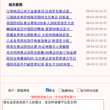
相关新闻
·
父母电话让米兰金童落泪 比肩罗尼奥运直...
08-03-28 10:37
·
三级跳名将萨维格尼期待北京奥运 目标直...
08-03-28 05:02
·
美国田径队奥运赛前200多人训练营选定大连
08-03-26 15:37
·
阚福林直言中国田径弊端 展望08奥运至少...
08-03-26 06:14
·
西藏各界群众期盼奥运 火炬传珠峰就是首...
08-03-24 17:33
·
八名多哥田径选手将参加奥运 盼望至少获...
08-03-21 00:11
·
再现古奥运田径比赛 向众神展示人类极限
08-03-19 19:11
·
专访羽球奥运冠军吉新鹏:08奥运目标三块金牌
08-03-19 15:32
·
田径女将桑德利内:北京奥运是体育界盛大节日
08-03-19 05:35
·
俄田径选手打破世界纪录 获女子1500米室...
08-03-11 10:13
用户：
匿名
隐藏地址
设为辩论话题
*搜狗拼音输入法，中文处理专家>>