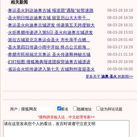
相关新闻
·
奥运圣火到达迪奥古城 报道团"遇险"短暂迷路
08-03-28 18:19
·
圣火明日抵达迪奥古城 留亚历山大大帝千...
08-03-28 16:39
·
奥运圣火向迪奥古城进发 传递第五天跨度较大
08-03-28 16:31
·
火炬希腊传递进入第5日:圣火向迪奥古城进发
08-03-28 15:03
·
派拉古城迎北京奥运会圣火 市长亲手点燃...
08-03-28 01:40
·
圣火第四日传递小雨中开始 终点公元前海...
08-03-27 16:29
·
希腊市民祝福北京奥运 圣火传递释神秘古城
08-03-21 01:19
·
幻灯组图:搜狐雅典报道团探营迪奥古城遗迹
08-03-20 16:59
·
省运会火炬传递进入第七天 古城荆州喜迎圣火
06-09-08 08:00
更多关于
迪奥 圣火
的新闻>>
用户：
匿名
隐藏地址
设为辩论话题
*搜狗拼音输入法，中文处理专家>>