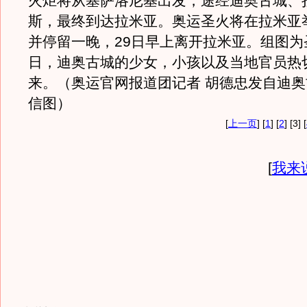
火炬将从塞萨洛尼基出发，途经迪奥古城、
斯，最终到达拉米亚。奥运圣火将在拉米亚
并停留一晚，29日早上离开拉米亚。组图为
日，迪奥古城的少女，小孩以及当地官员热
来。（奥运官网报道团记者 胡德忠发自迪奥
信图）
[
上一页
] [
1
] [
2
] [3] [
[
我来