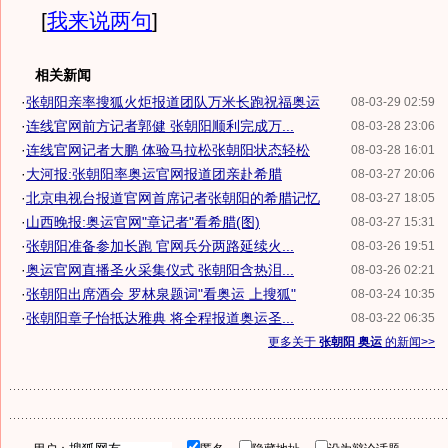
[
我来说两句
]
相关新闻
·
张朝阳亲率搜狐火炬报道团队万米长跑祝福奥运
08-03-29 02:59
·
连线官网前方记者郭健 张朝阳顺利完成万...
08-03-28 23:06
·
连线官网记者大鹏 体验马拉松张朝阳状态轻松
08-03-28 16:01
·
大河报:张朝阳率奥运官网报道团亲赴希腊
08-03-27 20:06
·
北京电视台报道官网首席记者张朝阳的希腊记忆
08-03-27 18:05
·
山西晚报:奥运官网"章记者"看希腊(图)
08-03-27 15:31
·
张朝阳准备参加长跑 官网兵分两路延续火...
08-03-26 19:51
·
奥运官网直播圣火采集仪式 张朝阳含热泪...
08-03-26 02:21
·
张朝阳出席酒会 罗林泉题词"看奥运 上搜狐"
08-03-24 10:35
·
张朝阳章子怡抵达雅典 将全程报道奥运圣...
08-03-22 06:35
更多关于
张朝阳 奥运
的新闻>>