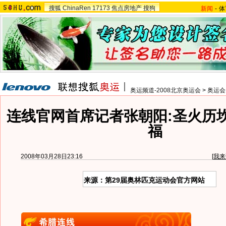
搜狐
ChinaRen
17173
焦点房地产
搜狗
新闻
-
体
奥运频道-2008北京奥运会
>
奥运会
连线官网首席记者张朝阳:圣火历
福
2008年03月28日23:16
[
我来
来源：第29届奥林匹克运动会官方网站