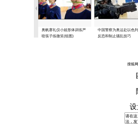
奥帆赛礼仪小姐形体训练严
中国警察为奥运赴以色
咬筷子练微笑(组图)
反恐和制止骚乱技巧
设