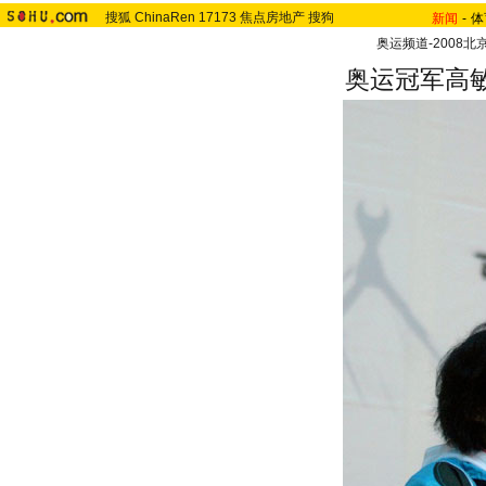
搜狐
ChinaRen
17173
焦点房地产
搜狗
新闻
-
体
奥运频道-2008北
奥运冠军高