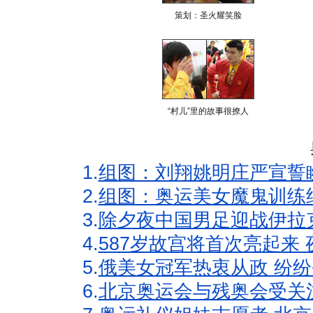
策划：圣火耀笑脸
“村儿”里的故事很撩人
1.
组图：刘翔姚明庄严宣誓
2.
组图：奥运美女魔鬼训练
3.
除夕夜中国男足迎战伊拉
4.
587岁故宫将首次亮起来
5.
俄美女冠军热衷从政 纷纷
6.
北京奥运会与残奥会受关