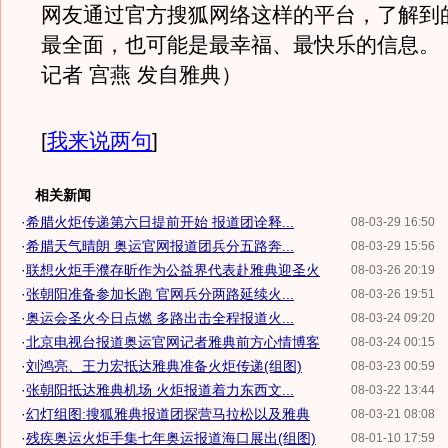
网友通过官方搜狐网络这样的平台，了解到
最全面，也可能是最幸福、最快乐的信息。
记者 宫燕 发自雅典）
[
我来说两句
]
相关新闻
·
希腊火炬传递第六日提前开始 报道团诠释...
08-03-29 16:50
·
希腊天气晴朗 奥运官网报道团兵分五路奔...
08-03-29 15:56
·
联想火炬手濮存昕作为公益界代表赴雅典迎圣火
08-03-26 20:19
·
张朝阳准备参加长跑 官网兵分两路延续火...
08-03-26 19:51
·
奥运会圣火今日点燃 多路出击全程报道火...
08-03-24 09:20
·
北京电视台报道奥运官网记者雅典前方心情博客
08-03-24 00:15
·
刘鸿亮、王力宏抵达雅典准备火炬传递(组图)
08-03-23 00:59
·
张朝阳抵达雅典机场 火炬报道着力东西文...
08-03-22 13:44
·
幻灯组图:搜狐雅典报道团探营马拉松以及雅典
08-03-21 08:08
·
残疾奥运火炬手集七年奥运报道海口展出(组图)
08-01-10 17:59