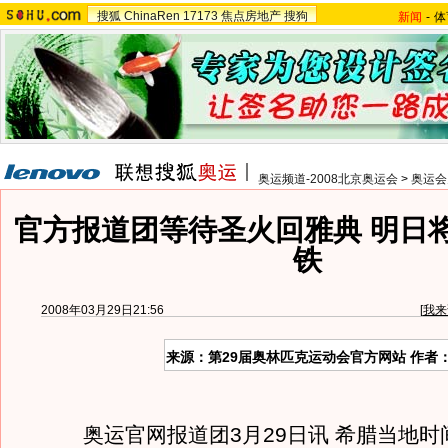
搜狐
ChinaRen
17173
焦点房地产
搜狗
新闻
-
体
奥运频道-2008北京奥运会
>
奥运会
官方报道团等待圣火回雅典 明日
铁
2008年03月29日21:56
[
我来
来源：第29届奥林匹克运动会官方网站 作者
奥运官网报道团3月29日讯 希腊当地时