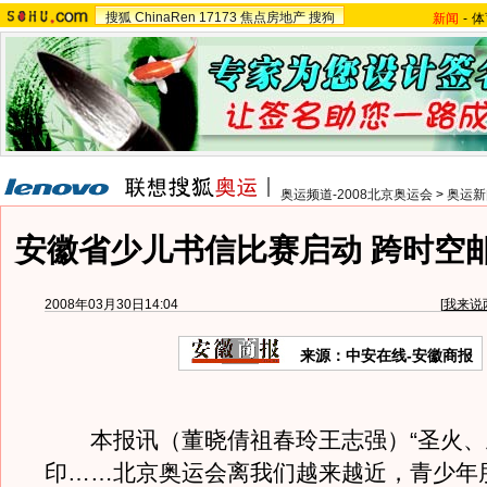
搜狐
ChinaRen
17173
焦点房地产
搜狗
新闻
-
体
奥运频道-2008北京奥运会
>
奥运新
安徽省少儿书信比赛启动 跨时空
2008年03月30日14:04
[
我来说
来源：中安在线-安徽商报
本报讯（董晓倩祖春玲王志强）“圣火、
印……北京奥运会离我们越来越近，青少年