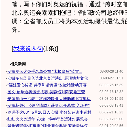
笔，写下你们对奥运的祝福，通过 “跨时空邮递
北京奥运会紧紧拥抱吧！省邮政公司总经理
调：全省邮政员工将为本次活动提供最优质
务。
[
我来说两句
(1条)
]
相关新闻
·
安徽奥运火炬手名单公布 "太极皇后"范雪...
08-03-28 11:40
·
安徽多台剧目入选北京奥运演出 展现地方文化
08-03-27 11:51
·
"福娃爱心传递 共享和谐奥运"安徽站活动开幕
08-03-25 16:39
·
图文:跆拳道奥运选拔赛 吴静钰对阵安徽王莹
08-03-16 18:32
·
安徽黄山一抄表工将横跨欧亚大陆助威北京奥运
08-03-09 15:59
·
安徽花鼓灯《鼓乡情韵》获奥运开幕式"入场券"
08-03-03 13:41
·
奥运圣火08年5月26日入安徽 小分队造访小岗村
08-02-21 16:23
·
红红火火奥运年 安徽蚌埠举行奥运冰灯展览会
08-02-12 09:00
·
聚焦诸强集训"板报":建业迎合奥运 安徽最洋气
08-01-29 08:56