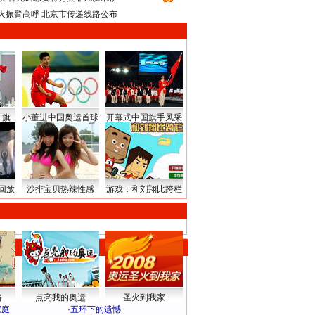
火振臂高呼 北京市传递线路公布
升旗
小董进中国奥运首球
开幕式中国旗手风采
回放
沙排宝贝热辣性感
游戏：和刘翔比跨栏
路
点亮我的奥运
圣火到我家
家庭
·
五环下的遗憾