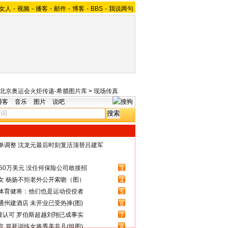
女人
-
视频
-
播客
-
邮件
-
博客
-
BBS
-
我说两句
08北京奥运会火炬传递-希腊图片库
>
现场传真
博客
音乐
图片
说吧
名单调整 沈龙元最后时刻复活顶替吕建军
50万美元 没任何保险公司敢接招
3
女 杨扬不拒老外公开索吻（图）
4
体育健将：他们也是运动佼佼者
5
州建酒店 未开业已受热捧(图)
6
被认可 罗伯斯超越刘翔已成事实
7
 冒死训练女将秀美非凡(组图)
8