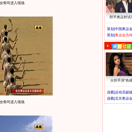
女祭司进入现场
郎平奥运村试
策划|
中国奥运金
策划|
奥运会为
火炬手演“色戒
连载|
运动员超
连载|
北京奥运
女祭司进入现场