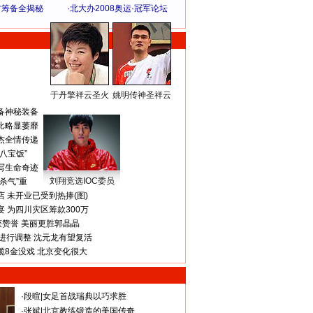
方筹备全揭秘
·
北大办2008奥运·冠军论坛
于丹擎祥云圣火
姚明传神圣祥云
体 育 热 点
备神秘装备
比略显萎靡
杰全情传递
八宝饭”
写生命奇迹
刘翔竞选IOC委员
杀气”重
 未开业已受到热捧(图)
 为四川灾区筹款300万
获赞誉 美丽更胜郭晶晶
进行调整 沈元龙有望复活
揽8金没戏 北京变化很大
·
段暄
|
女足首战瑞典以巧求胜
·
张斌
|
北京教练锻造的美国传奇