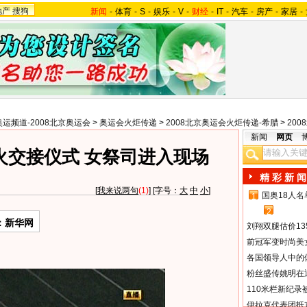
地产
搜狗
新闻
-
体育
-
S
-
娱乐
-
V
-
财经
-
IT
-
汽车
-
房产
-
家居
-
奥运频道-2008北京奥运会
>
奥运会火炬传递
>
2008北京奥运会火炬传递-希腊
>
20
新闻
网页
火交接仪式 女祭司进入现场
精 彩 新 闻
[
我来说两句
(1)
] [字号：
大
中
小
]
国奥18人
1
2
：新华网
刘翔双腿估价13
前冠军变时尚美
各国领导人中的
粉丝盛传姚明在通
110米栏新纪录
伊拉克代表团抵京