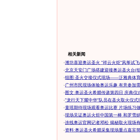
相关新闻
·
潍坊喜迎奥运圣火 "祥云火炬"风筝试飞(
·
北京天安门广场搭建迎接奥运圣火台(组
·
组图:圣火交接仪式现场——泛雅典体
·
广州市民现场体验奥运乐趣 有意参加
·
图文:奥运圣火希腊传递第四日 庆典仪
·
"龙行天下耀中华"队员在圣火取火仪式现
·
童瑶期待现场观看奥运比赛 片场练习
·
现场见证奥运火炬中国第一棒 和罗雪
·
连线奥运官网记者邓松 揭秘取火现场有趣
·
资料:奥运圣火希腊采集现场重点嘉宾