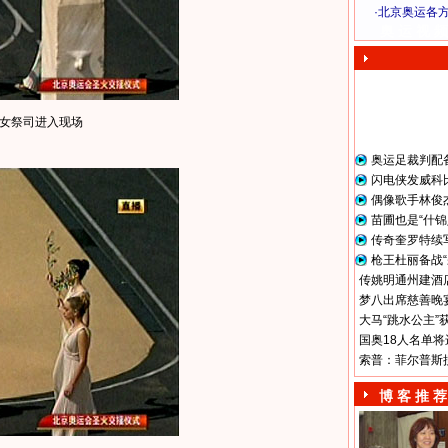
·
北京奥运各
奥 运 视 频
女祭司进入现场
奥运足裁判配
闪电侠发威科
偶像歌手林俊
苗圃也是“什锦
传奇奎罗特续
枪王杜丽备战“
传姚明通州建酒店
梦八出席慈善晚宴
大马“跳水公主”
国奥18人名单将
索普：菲尔普斯
博 客 推 荐