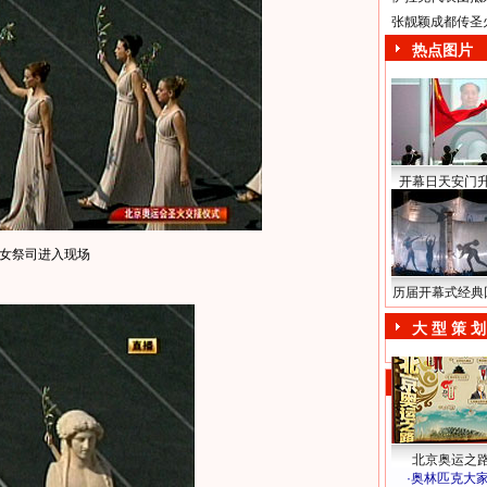
张靓颖成都传圣
热点图片
开幕日天安门
女祭司进入现场
历届开幕式经典
大 型 策 划
北京奥运之
·
奥林匹克大