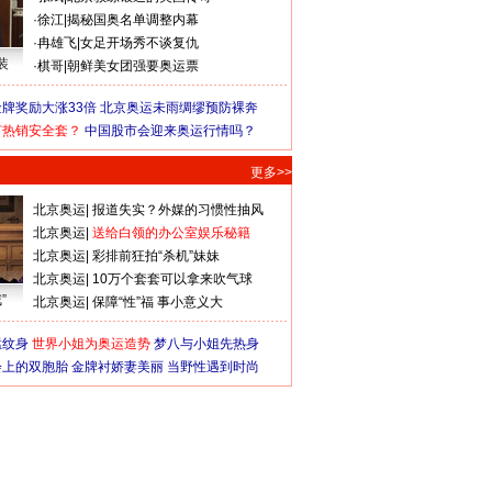
·
徐江
|
揭秘国奥名单调整内幕
·
冉雄飞
|
女足开场秀不谈复仇
装
·
棋哥
|
朝鲜美女团强要奥运票
牌奖励大涨33倍
北京奥运未雨绸缪预防裸奔
何热销安全套？
中国股市会迎来奥运行情吗？
更多>>
北京奥运
|
报道失实？外媒的习惯性抽风
北京奥运
|
送给白领的办公室娱乐秘籍
北京奥运
|
彩排前狂拍“杀机”妹妹
北京奥运
|
10万个套套可以拿来吹气球
”
北京奥运
|
保障“性”福 事小意义大
猛纹身
世界小姐为奥运造势
梦八与小姐先热身
会上的双胞胎
金牌衬娇妻美丽
当野性遇到时尚