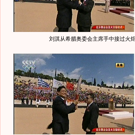
刘淇从希腊奥委会主席手中接过火