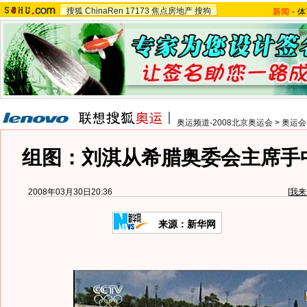
搜狐
ChinaRen
17173
焦点房地产
搜狗
新闻
-
体
奥运频道-2008北京奥运会
>
奥运会
组图：刘淇从希腊奥委会主席手
2008年03月30日20:36
[
我来
来源：新华网