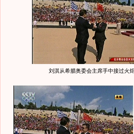
刘淇从希腊奥委会主席手中接过火