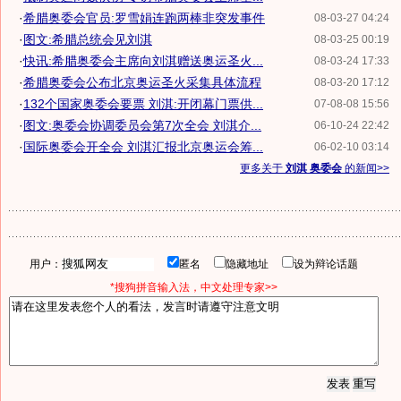
·
希腊奥委会官员:罗雪娟连跑两棒非突发事件
08-03-27 04:24
·
图文:希腊总统会见刘淇
08-03-25 00:19
·
快讯:希腊奥委会主席向刘淇赠送奥运圣火...
08-03-24 17:33
·
希腊奥委会公布北京奥运圣火采集具体流程
08-03-20 17:12
·
132个国家奥委会要票 刘淇:开闭幕门票供...
07-08-08 15:56
·
图文:奥委会协调委员会第7次全会 刘淇介...
06-10-24 22:42
·
国际奥委会开全会 刘淇汇报北京奥运会筹...
06-02-10 03:14
更多关于
刘淇 奥委会
的新闻>>
用户：
匿名
隐藏地址
设为辩论话题
*搜狗拼音输入法，中文处理专家>>