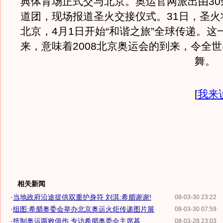
典体育场正式交与北京。奥运官网派出由30
道团，现场报道圣火交接仪式。31日，圣火
北京，4月1日开始“和谐之旅”全球传递。这
来，意味着2008北京奥运会的到来，令全
舞
[
我来
相关新闻
·
当地政府沿途提供双重护身符 刘淇:希腊谢谢!
08-03-30 23:22
·
组图:希腊奥委会举办北京奥运火炬传递图片展
08-03-30 07:59
·
抵制奥运两败俱伤 专访希腊奥委会主席基...
08-03-28 23:03