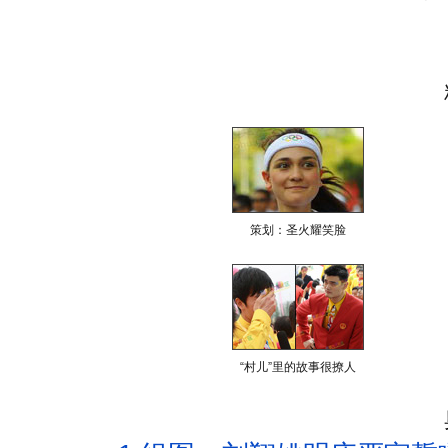
策划：圣火耀笑脸
“村儿”里的故事很撩人