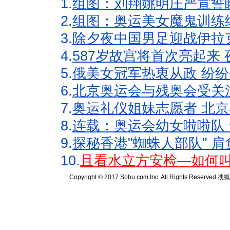
1.
组图：刘翔姚明庄严宣誓
2.
组图：奥运美女魔鬼训练
3.
除夕夜中国男足迎战伊拉
4.
587岁故宫将首次亮起来
5.
俄美女冠军热衷从政 纷纷
6.
北京奥运会与残奥会受关
7.
奥运礼仪姐妹志愿者 北京
8.
连载：奥运会幼女啦啦队 
9.
探秘香港"蜘蛛人部队" 肩
10.
且看水立方安检—如何叫
Copyright © 2017 Sohu.com Inc. All Rights Reserved