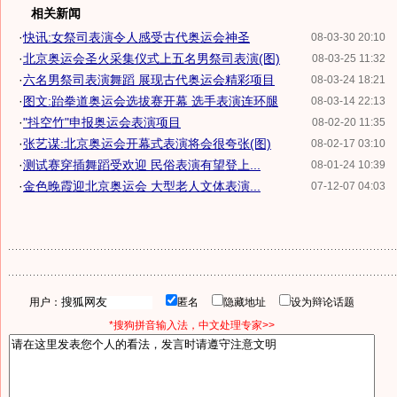
相关新闻
·
快讯:女祭司表演令人感受古代奥运会神圣
08-03-30 20:10
·
北京奥运会圣火采集仪式上五名男祭司表演(图)
08-03-25 11:32
·
六名男祭司表演舞蹈 展现古代奥运会精彩项目
08-03-24 18:21
·
图文:跆拳道奥运会选拔赛开幕 选手表演连环腿
08-03-14 22:13
·
"抖空竹"申报奥运会表演项目
08-02-20 11:35
·
张艺谋:北京奥运会开幕式表演将会很夸张(图)
08-02-17 03:10
·
测试赛穿插舞蹈受欢迎 民俗表演有望登上...
08-01-24 10:39
·
金色晚霞迎北京奥运会 大型老人文体表演...
07-12-07 04:03
用户：
匿名
隐藏地址
设为辩论话题
*搜狗拼音输入法，中文处理专家>>