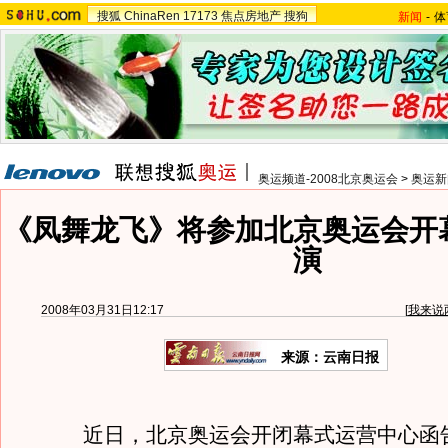
搜狐
ChinaRen
17173
焦点房地产
搜狗
新闻
-
体
奥运频道-2008北京奥运会
>
奥运新
《凤舞龙飞》将参加北京奥运会开
演
2008年03月31日12:17
[
我来说
来源：云南日报
近日，北京奥运会开闭幕式运营中心函