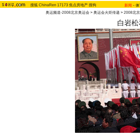
搜狐
ChinaRen
17173
焦点房地产
搜狗
新闻
-
体
奥运频道-2008北京奥运会
>
奥运会火炬传递
>
2008北
白岩松