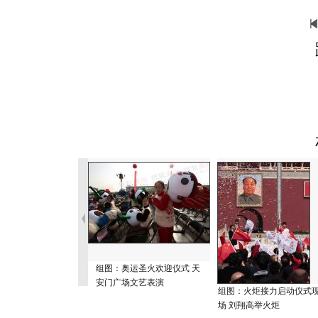
组图：奥运圣火欢迎仪式 天
安门广场文艺表演
组图：火炬接力启动仪式
场 刘翔高举火炬