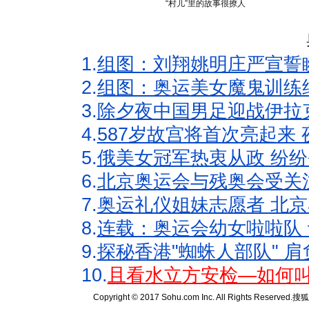
“村儿”里的故事很撩人
1.
组图：刘翔姚明庄严宣誓
2.
组图：奥运美女魔鬼训练
3.
除夕夜中国男足迎战伊拉
4.
587岁故宫将首次亮起来
5.
俄美女冠军热衷从政 纷纷
6.
北京奥运会与残奥会受关
7.
奥运礼仪姐妹志愿者 北京
8.
连载：奥运会幼女啦啦队 
9.
探秘香港"蜘蛛人部队" 肩
10.
且看水立方安检—如何叫
Copyright © 2017 Sohu.com Inc. All Rights Reserved