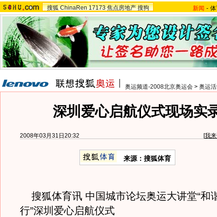
搜狐
ChinaRen
17173
焦点房地产
搜狗
新闻
-
体
奥运频道-2008北京奥运会
>
奥运活
深圳爱心启航仪式现场实录
2008年03月31日20:32
[
我来
来源：搜狐体育
搜狐体育讯 中国城市论坛奥运大讲堂“和
行”深圳爱心启航仪式