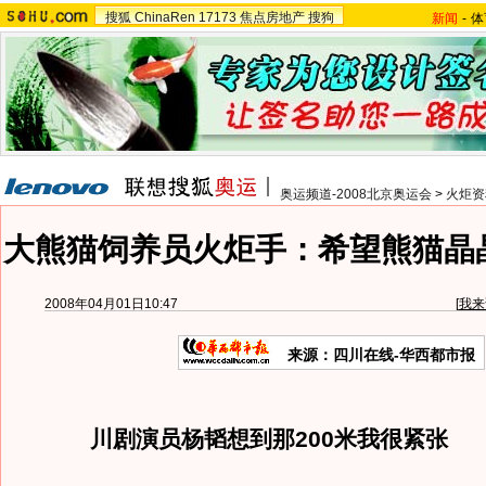
搜狐
ChinaRen
17173
焦点房地产
搜狗
新闻
-
体
奥运频道-2008北京奥运会
>
火炬资
大熊猫饲养员火炬手：希望熊猫晶
2008年04月01日10:47
[
我来
来源：四川在线-华西都市报
川剧演员杨韬想到那200米我很紧张