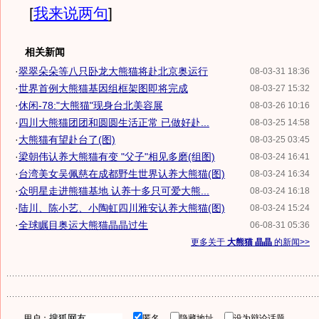
[
我来说两句
]
相关新闻
·
翠翠朵朵等八只卧龙大熊猫将赴北京奥运行
08-03-31 18:36
·
世界首例大熊猫基因组框架图即将完成
08-03-27 15:32
·
休闲-78:"大熊猫"现身台北美容展
08-03-26 10:16
·
四川大熊猫团团和圆圆生活正常 已做好赴...
08-03-25 14:58
·
大熊猫有望赴台了(图)
08-03-25 03:45
·
梁朝伟认养大熊猫有变 "父子"相见多磨(组图)
08-03-24 16:41
·
台湾美女吴佩慈在成都野生世界认养大熊猫(图)
08-03-24 16:34
·
众明星走进熊猫基地 认养十多只可爱大熊...
08-03-24 16:18
·
陆川、陈小艺、小陶虹四川雅安认养大熊猫(图)
08-03-24 15:24
·
全球瞩目奥运大熊猫晶晶过生
06-08-31 05:36
更多关于
大熊猫 晶晶
的新闻>>
用户：
匿名
隐藏地址
设为辩论话题