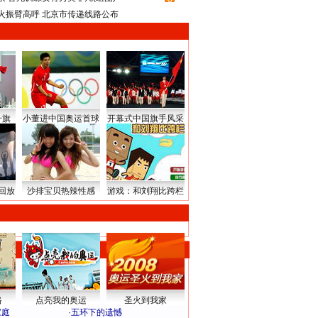
火振臂高呼 北京市传递线路公布
升旗
小董进中国奥运首球
开幕式中国旗手风采
回放
沙排宝贝热辣性感
游戏：和刘翔比跨栏
路
点亮我的奥运
圣火到我家
家庭
·
五环下的遗憾