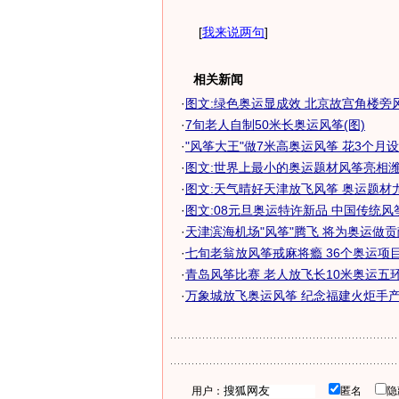
[
我来说两句
]
相关新闻
·
图文:绿色奥运显成效 北京故宫角楼旁
·
7旬老人自制50米长奥运风筝(图)
·
"风筝大王"做7米高奥运风筝 花3个月设
·
图文:世界上最小的奥运题材风筝亮相
·
图文:天气晴好天津放飞风筝 奥运题材
·
图文:08元旦奥运特许新品 中国传统风
·
天津滨海机场"风筝"腾飞 将为奥运做贡献
·
七旬老翁放风筝戒麻将瘾 36个奥运项目制
·
青岛风筝比赛 老人放飞长10米奥运五环风
·
万象城放飞奥运风筝 纪念福建火炬手产生
用户：
匿名