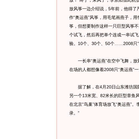
放！”终于，来风了，李景阳借此机
放风筝一边介绍说，5年前，他得了
作“奥运燕”风筝，用毛笔画燕子，
筝，但想要制作这样一只巨型风筝不
个试飞，然后再把单个连成一串试飞，
验。10个、30个、50个……200
一长串“奥运燕”在空中飞舞，放到
在场的人都想像着2008只“奥运燕”
据了解，在4月20日山东潍坊国际风
另一个13米宽、82米长的巨型章鱼
在北京“鸟巢”体育场放飞“奥运燕”
录。”