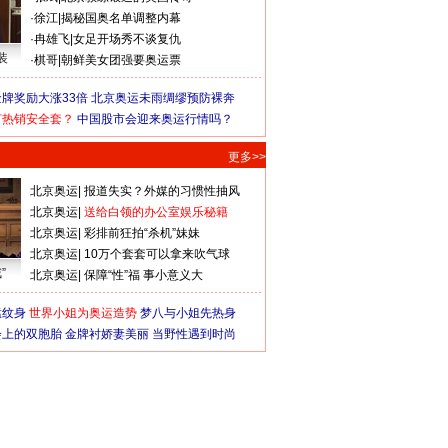
·
徐江
|
揭秘国奥名单调整内幕
·
冉雄飞
|
女足开场秀不谈复仇
装
·
棋哥
|
朝鲜美女团强要奥运票
牌奖励大涨33倍
北京奥运未雨绸缪预防裸奔
何热销安全套？
中国股市会迎来奥运行情吗？
更多>>
北京奥运
|
报道失实？外媒的习惯性抽风
北京奥运
|
送给白领的办公室娱乐秘籍
北京奥运
|
彩排前狂拍“杀机”妹妹
北京奥运
|
10万个套套可以拿来吹气球
”
北京奥运
|
保障“性”福 事小意义大
猛纹身
世界小姐为奥运造势
梦八与小姐先热身
会上的双胞胎
金牌衬娇妻美丽
当野性遇到时尚