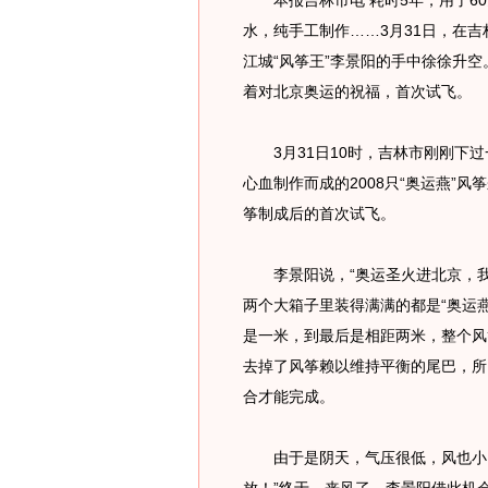
本报吉林市电 耗时5年，用了60
水，纯手工制作……3月31日，在吉
江城“风筝王”李景阳的手中徐徐升空
着对北京奥运的祝福，首次试飞。
3月31日10时，吉林市刚刚下过一
心血制作而成的2008只“奥运燕”风
筝制成后的首次试飞。
李景阳说，“奥运圣火进北京，我
两个大箱子里装得满满的都是“奥运燕
是一米，到最后是相距两米，整个风筝
去掉了风筝赖以维持平衡的尾巴，所
合才能完成。
由于是阴天，气压很低，风也小，