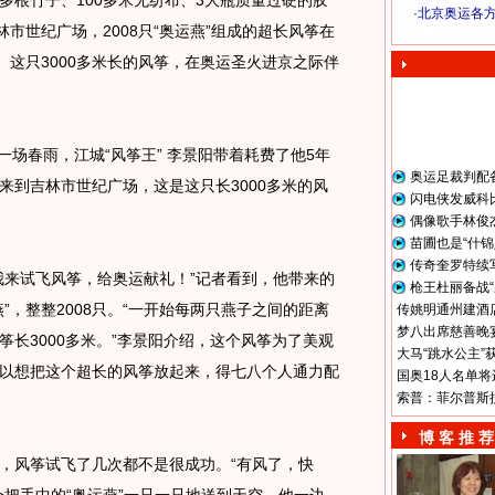
多根竹子、100多米无纺布、3大瓶质量过硬的胶
·
北京奥运各
林市世纪广场，2008只“奥运燕”组成的超长风筝在
奥 运 视 频
。这只3000多米长的风筝，在奥运圣火进京之际伴
场春雨，江城“风筝王” 李景阳带着耗费了他5年
奥运足裁判配
筝来到吉林市世纪广场，这是这只长3000多米的风
闪电侠发威科
偶像歌手林俊
苗圃也是“什锦
传奇奎罗特续
来试飞风筝，给奥运献礼！”记者看到，他带来的
枪王杜丽备战“
”，整整2008只。“一开始每两只燕子之间的距离
传姚明通州建酒店
梦八出席慈善晚宴
长3000多米。”李景阳介绍，这个风筝为了美观
大马“跳水公主”
以想把这个超长的风筝放起来，得七八个人通力配
国奥18人名单将
索普：菲尔普斯
博 客 推 荐
风筝试飞了几次都不是很成功。“有风了，快