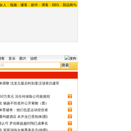
女人
-
视频
-
播客
-
邮件
-
博客
-
BBS
-
我说两句
博客
音乐
图片
说吧
名单调整 沈龙元最后时刻复活顶替吕建军
50万美元 没任何保险公司敢接招
3
女 杨扬不拒老外公开索吻（图）
4
体育健将：他们也是运动佼佼者
5
州建酒店 未开业已受热捧(图)
6
被认可 罗伯斯超越刘翔已成事实
7
 冒死训练女将秀美非凡(组图)
8