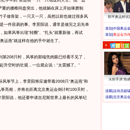
会把手中的“奥运燕”一只一只地送到天空。他一边
严重的腰椎间盘突出，他就躺在床上开始琢磨制
用竹子做骨架，一只又一只，虽然以前也做过很多风
郎平奥运村试
是一件容易的事。李景阳说，通常是做完之后先单
策划|
中国奥运金
如果风筝出现“转圈”、“扎头”就重新做，再试
策划|
奥运会为
8只“奥运燕”就这样在他的手中诞生了。
第208只时，风筝的那端凭肉眼已经看不见了，
一起升空时的壮观，一位观众说：“太震撼了。”
火炬手演“色戒
筝节上，李景阳将应邀带着2008只“奥运燕”和
风筝亮相，并将在距离北京奥运会倒计时100天时，
连载|
运动员超
连载|
北京奥运
。李景阳说，他还要申请吉尼斯世界上最长的风筝纪