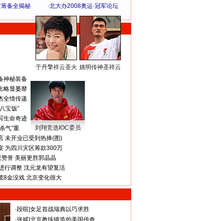
方筹备全揭秘
·
北大办2008奥运·冠军论坛
于丹擎祥云圣火
姚明传神圣祥云
体 育 热 点
备神秘装备
比略显萎靡
杰全情传递
八宝饭”
写生命奇迹
刘翔竞选IOC委员
杀气”重
 未开业已受到热捧(图)
 为四川灾区筹款300万
获赞誉 美丽更胜郭晶晶
进行调整 沈元龙有望复活
揽8金没戏 北京变化很大
·
段暄
|
女足首战瑞典以巧求胜
·
张斌
|
北京教练锻造的美国传奇