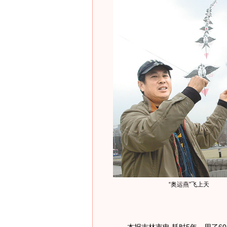
“奥运燕”飞上天