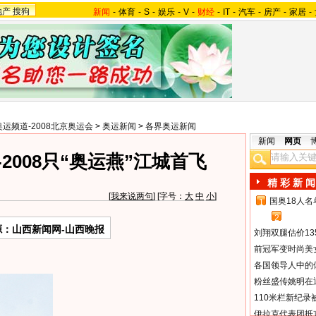
地产
搜狗
新闻
-
体育
-
S
-
娱乐
-
V
-
财经
-
IT
-
汽车
-
房产
-
家居
-
奥运频道-2008北京奥运会
>
奥运新闻
>
各界奥运新闻
新闻
网页
--2008只“奥运燕”江城首飞
精 彩 新 闻
[
我来说两句
] [字号：
大
中
小
]
国奥18人
1
2
源：山西新闻网-山西晚报
刘翔双腿估价13
前冠军变时尚美
各国领导人中的
粉丝盛传姚明在通
110米栏新纪录
伊拉克代表团抵京