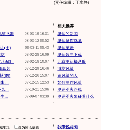
(责任编辑：丁水静)
相关推荐
风筝飞舞
奥运的新闻
08-03-19 16:31
奥运场馆鸟巢
08-03-12 00:52
计(图)
奥运英语
08-03-11 08:43
潍坊
奥运歌曲下载
08-02-28 16:09
尤为醒目
北京奥运概念股
08-02-18 10:07
筝套装
潍坊风筝
07-12-29 16:46
(图)
追风筝的人
07-12-26 15:07
...
如何制作风筝
07-12-15 12:53
...
奥运圣火路线
07-10-21 15:06
...
奥运圣火象征着什么
07-09-07 03:39
我来说两句
隐藏地址
设为辩论话题