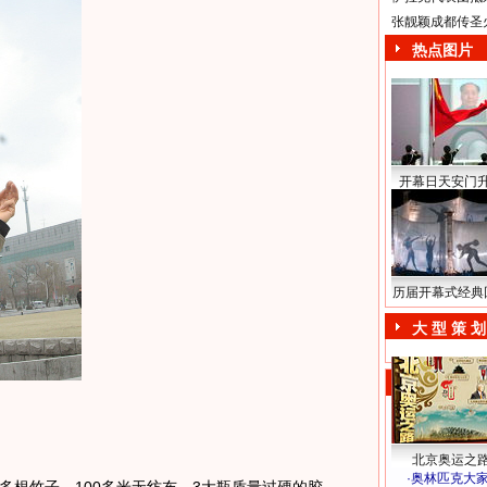
张靓颖成都传圣
热点图片
开幕日天安门
历届开幕式经典
大 型 策 划
北京奥运之
·
奥林匹克大