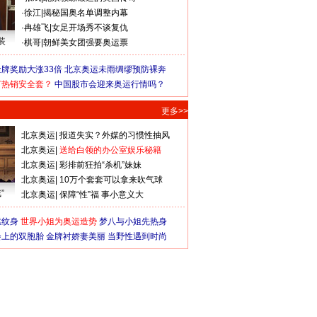
·
徐江
|
揭秘国奥名单调整内幕
·
冉雄飞
|
女足开场秀不谈复仇
装
·
棋哥
|
朝鲜美女团强要奥运票
牌奖励大涨33倍
北京奥运未雨绸缪预防裸奔
何热销安全套？
中国股市会迎来奥运行情吗？
更多>>
北京奥运
|
报道失实？外媒的习惯性抽风
北京奥运
|
送给白领的办公室娱乐秘籍
北京奥运
|
彩排前狂拍“杀机”妹妹
北京奥运
|
10万个套套可以拿来吹气球
”
北京奥运
|
保障“性”福 事小意义大
猛纹身
世界小姐为奥运造势
梦八与小姐先热身
会上的双胞胎
金牌衬娇妻美丽
当野性遇到时尚