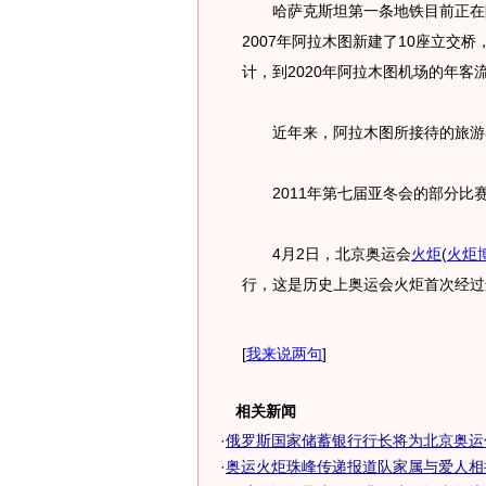
哈萨克斯坦第一条地铁目前正在阿
2007年阿拉木图新建了10座立交
计，到2020年阿拉木图机场的年客
近年来，阿拉木图所接待的旅游者
2011年第七届亚冬会的部分比
4月2日，北京奥运会
火炬
(
火炬
行，这是历史上奥运会火炬首次经过
[
我来说两句
]
相关新闻
·
俄罗斯国家储蓄银行行长将为北京奥运
·
奥运火炬珠峰传递报道队家属与爱人相