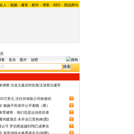
女人
-
视频
-
播客
-
邮件
-
博客
-
BBS
-
我说两句
息
博客
音乐
图片
说吧
名单调整 沈龙元最后时刻复活顶替吕建军
50万美元 没任何保险公司敢接招
3
女 杨扬不拒老外公开索吻（图）
4
体育健将：他们也是运动佼佼者
5
州建酒店 未开业已受热捧(图)
6
被认可 罗伯斯超越刘翔已成事实
7
 冒死训练女将秀美非凡(组图)
8