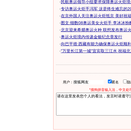
·
民航奥运领导小组要求保障奥运火炬境外
·
专访奥运火炬手冯军 这是终生难忘的2
·
在京外国人关注奥运火炬抵京 美好祝福送
·
图文:细数08奥运美女火炬手 李冰冰扮
·
北京迎来希腊奥运火种 联想发布奥运火炬
·
奥运火炬境内传递金银纪念章发行
·
向巴平措:西藏有能力确保奥运火炬顺
·
"万里长江第一城"宜宾取三江水 祝福
用户：
匿名
*搜狗拼音输入法，中文处理