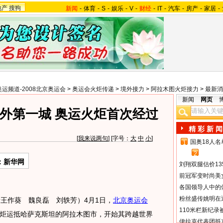
地产
搜狗
新闻
-
体育
-
S
-
娱乐
-
V
-
财经
-
IT
-
汽车
-
房产
-
家居
-
奥运频道-2008北京奥运会
>
奥运会火炬传递
>
境外接力
>
阿拉木图火炬接力
>
最新消
新闻
网页
外第一城 奥运火炬首次经过
精 彩 新 闻
[
我来说两句
] [字号：
大
中
小
]
国奥18人
1
2
：新华网
刘翔双腿估价13
前冠军变时尚美
各国领导人中的
粉丝盛传姚明在通
王作葵 魏良磊 刘轶芳）4月1日，
北京奥运会
110米栏新纪录
炬运抵哈萨克斯坦的阿拉木图市，开始其跨越世界
伊拉克代表团抵京