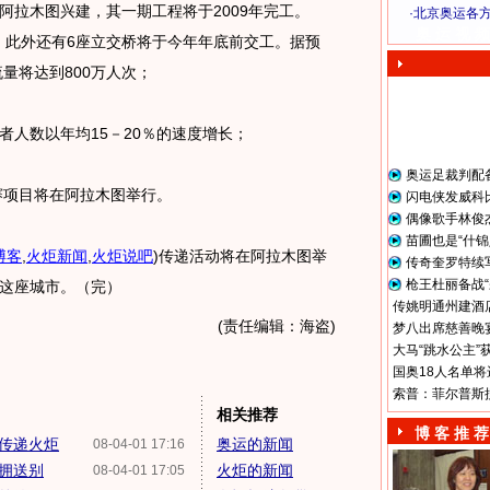
拉木图兴建，其一期工程将于2009年完工。
·
北京奥运各
奥 运 视 频
桥，此外还有6座立交桥将于今年年底前交工。据预
流量将达到800万人次；
人数以年均15－20％的速度增长；
奥运足裁判配
赛项目将在阿拉木图举行。
闪电侠发威科
偶像歌手林俊
苗圃也是“什锦
博客
,
火炬新闻
,
火炬说吧
)
传递活动将在阿拉木图举
传奇奎罗特续
枪王杜丽备战“
这座城市。（完）
传姚明通州建酒店
(责任编辑：海盗)
梦八出席慈善晚宴
大马“跳水公主”
国奥18人名单将
索普：菲尔普斯
相关推荐
博 客 推 荐
传递火炬
奥运的新闻
08-04-01 17:16
拥送别
火炬的新闻
08-04-01 17:05