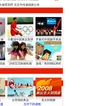
火振臂高呼 北京市传递线路公布
升旗
小董进中国奥运首球
开幕式中国旗手风采
回放
沙排宝贝热辣性感
游戏：和刘翔比跨栏
路
点亮我的奥运
圣火到我家
家庭
·
五环下的遗憾