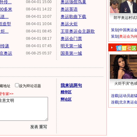
传...
奥运场馆鸟巢
08-04-01 15:00
00多米
奥运英语
08-04-01 14:22
...
奥运歌曲下载
08-04-01 10:07
郎平奥运村试
酷造型
奥运火炬
08-04-01 10:04
策划|
中国奥运金
...
王菲奥运会主题歌
08-04-01 08:45
策划|
奥运会为
奥运会门票
08-04-01 08:17
利传递
明天第一城
08-04-01 07:45
北京奥运
国美第一城
06-08-25 05:37
火炬手演“色戒
我来说两句
隐藏地址
设为辩论话题
精华区
专家>>
连载|
运动员超
辩论区
连载|
北京奥运