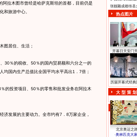
口的阿拉木图市曾经是哈萨克斯坦的首都，目前仍是
张靓颖成都传圣
化和旅游中心。
热点图片
木图居住、生活；
开幕日天安门
30％的税收、50％的国内贸易额和六分之一的
人均国内生产总值比全国平均水平高出1．7倍；
历届开幕式经典
％的投资项目、50％的零售和批发业务在阿拉木
大 型 策 划
济发展的主要动力。全市约有7．8万家企业，
北京奥运之
·
奥林匹克大