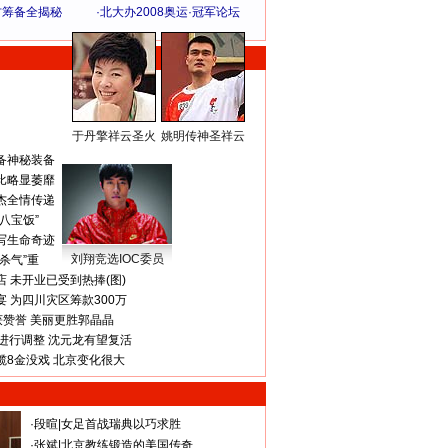
方筹备全揭秘
·
北大办2008奥运·冠军论坛
于丹擎祥云圣火
姚明传神圣祥云
体 育 热 点
备神秘装备
比略显萎靡
杰全情传递
八宝饭”
写生命奇迹
刘翔竞选IOC委员
杀气”重
 未开业已受到热捧(图)
 为四川灾区筹款300万
获赞誉 美丽更胜郭晶晶
进行调整 沈元龙有望复活
揽8金没戏 北京变化很大
·
段暄
|
女足首战瑞典以巧求胜
·
张斌
|
北京教练锻造的美国传奇